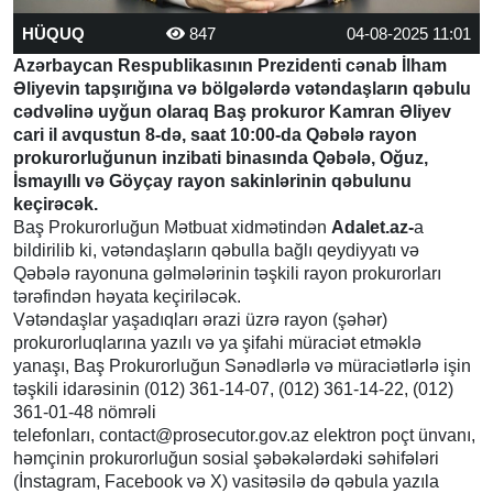
HÜQUQ
847
04-08-2025 11:01
Azərbaycan Respublikasının Prezidenti cənab İlham
Əliyevin tapşırığına və bölgələrdə vətəndaşların qəbulu
cədvəlinə uyğun olaraq Baş prokuror Kamran Əliyev
cari il avqustun 8-də, saat 10:00-da Qəbələ rayon
prokurorluğunun inzibati binasında Qəbələ, Oğuz,
İsmayıllı və Göyçay rayon sakinlərinin qəbulunu
keçirəcək.
Baş Prokurorluğun Mətbuat xidmətindən
Adalet.az-
a
bildirilib ki, vətəndaşların qəbulla bağlı qeydiyyatı və
Qəbələ rayonuna gəlmələrinin təşkili rayon prokurorları
tərəfindən həyata keçiriləcək.
Vətəndaşlar yaşadıqları ərazi üzrə rayon (şəhər)
prokurorluqlarına yazılı və ya şifahi müraciət etməklə
yanaşı, Baş Prokurorluğun Sənədlərlə və müraciətlərlə işin
təşkili idarəsinin (012) 361-14-07, (012) 361-14-22, (012)
361-01-48 nömrəli
telefonları,
contact@prosecutor.gov.az
elektron poçt ünvanı,
həmçinin prokurorluğun sosial şəbəkələrdəki səhifələri
(İnstagram, Facebook və X) vasitəsilə də qəbula yazıla