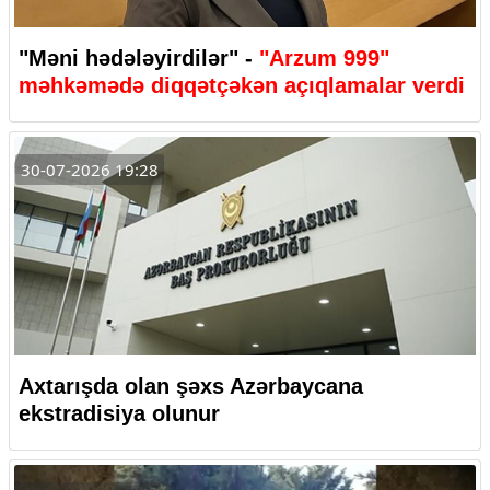
"Məni hədələyirdilər" -
"Arzum 999"
məhkəmədə diqqətçəkən açıqlamalar verdi
30-07-2026 19:28
Axtarışda olan şəxs Azərbaycana
ekstradisiya olunur