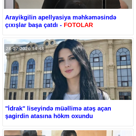
Arayikgilin apellyasiya məhkəməsində
çıxışlar başa çatdı -
FOTOLAR
28-07-2026 14:48
"İdrak" liseyində müəllimə atəş açan
şagirdin atasına hökm oxundu