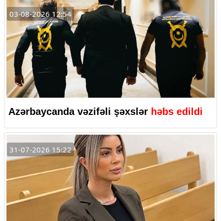
03-08-2026 12:54
Azərbaycanda vəzifəli şəxslər
həbs edildi
31-07-2026 15:22