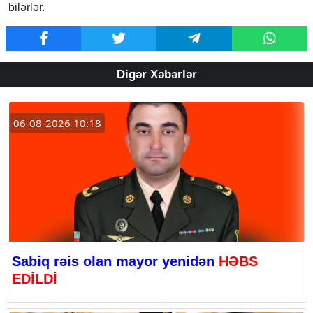
bilərlər.
Digər Xəbərlər
06-08-2026 10:18
Sabiq rəis olan mayor yenidən
HƏBS
EDİLDİ