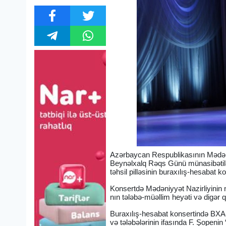
Azərbaycan Respublikasının Mədəniy
Beynəlxalq Rəqs Günü münasibətilə
təhsil pilləsinin buraxılış-hesabat kon
Konsertdə Mədəniyyət Nazirliyinin
nın tələbə-müəllim heyəti və digər qo
Buraxılış-hesabat konsertində BXA-nın
və tələbələrinin ifasında F. Şopenin