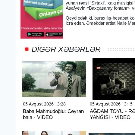
yunan rəqsi “Sirtaki”, xalq musiqisi
Asafyevin «Baxçasaray fontanı» və
Qeyd edək ki, buraxılış-hesabat kons
icra edən, Əməkdar artist Nailə M
DIGƏR XƏBƏRLƏR
05 Avqust 2026 13:28
05 Avqust 2026 13:15
Baba Mahmudoğlu: Ceyran
AĞDAM TOYU - R
bala - VİDEO
YANĞISI - VİDEO