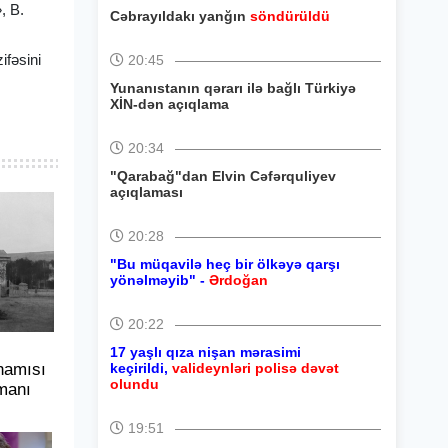
, B.
Cəbrayıldakı yanğın
söndürüldü
ifəsini
20:45
Yunanıstanın qərarı ilə bağlı Türkiyə
XİN-dən açıqlama
20:34
"Qarabağ"dan Elvin Cəfərquliyev
açıqlaması
20:28
"Bu müqavilə heç bir ölkəyə qarşı
yönəlməyib" -
Ərdoğan
20:22
17 yaşlı qıza nişan mərasimi
hamısı
keçirildi,
valideynləri polisə dəvət
olundu
manı
19:51