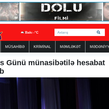
Bakı -°C
MÜSAHİBƏ
KRİMİNAL
MƏMLƏKƏT
MƏDƏNİY
s Günü münasibətilə hesabat
ib