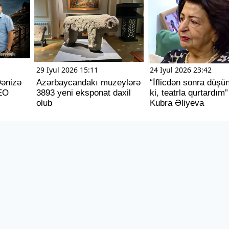
29 Iyul 2026 15:11
24 Iyul 2026 23:42
Dənizə
Azərbaycandakı muzeylərə
“İflicdən sonra düş
EO
3893 yeni eksponat daxil
ki, teatrla qurtardım”
olub
Kubra Əliyeva