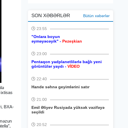
SON XƏBƏRLƏR
Bütün xəbərlər
23:55
"Onlara boyun
əyməyəcəyik" -
Pezeşkian
23:00
Pentaqon yadplanetlilərlə bağlı yeni
görüntülər yaydı -
VİDEO
22:40
Hande səhnə geyimlərini satır
ilə
ixtisas
21:00
ri, BXA-
Emil Əliyev Rusiyada yüksək vəzifəyə
seçildi
n məzun
20:52
ella”,