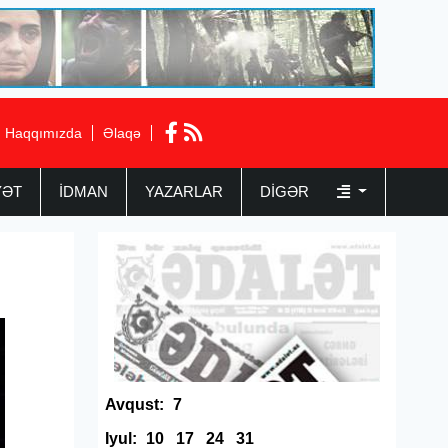
Haqqımızda
Əlaqə
YƏT
İDMAN
YAZARLAR
DIGƏR
Avqust:
7
Iyul:
10
17
24
31