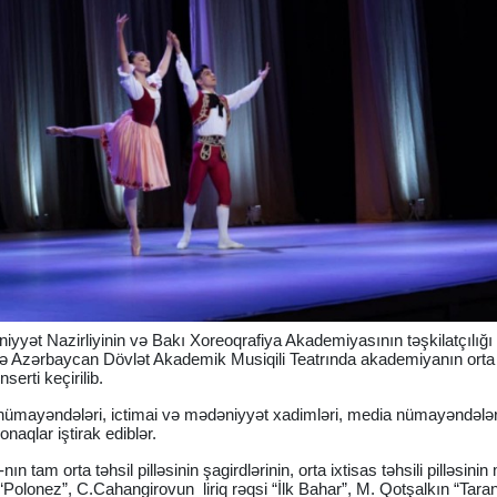
yət Nazirliyinin və Bakı Xoreoqrafiya Akademiyasının təşkilatçılığı 
 Azərbaycan Dövlət Akademik Musiqili Teatrında akademiyanın orta 
serti keçirilib.
 nümayəndələri, ictimai və mədəniyyət xadimləri, media nümayəndələ
naqlar iştirak ediblər.
 tam orta təhsil pilləsinin şagirdlərinin, orta ixtisas təhsili pilləsini
 “Polonez”, C.Cahangirovun liriq rəqsi “İlk Bahar”, M. Qotşalkın “Tarant