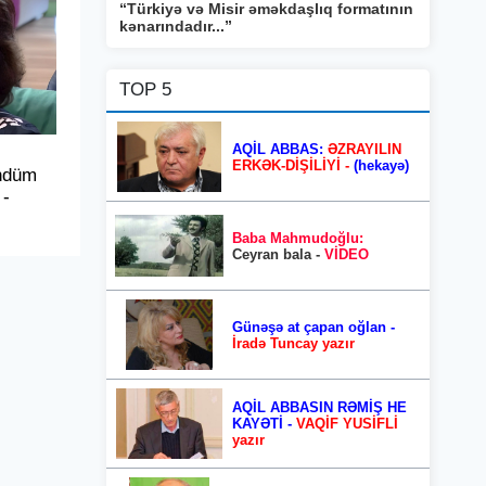
“Türkiyə və Misir əməkdaşlıq formatının
kənarındadır...”
TOP 5
AQİL ABBAS:
ƏZRAYILIN
ERKƏK-DİŞİLİYİ -
(hekayə)
ündüm
 -
Baba Mahmudoğlu:
Ceyran bala -
VİDEO
Günəşə at çapan oğlan -
İradə Tuncay yazır
AQİL ABBASIN RƏMİŞ HE
KAYƏTİ -
VAQİF YUSİFLİ
yazır