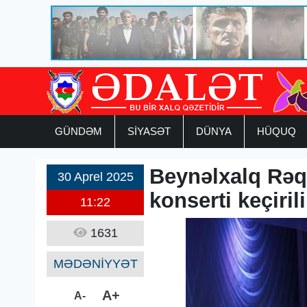
GÜNDƏM
SİYASƏT
DÜNYA
HÜQUQ
Beynəlxalq Rəq
30 Aprel 2025
konserti keçiril
11:22
1631
MƏDƏNİYYƏT
A+
A-