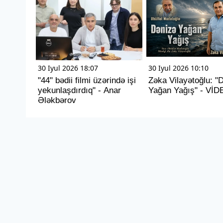
30 Iyul 2026 18:07
30 Iyul 2026 10:10
"44" bədii filmi üzərində işi
Zəka Vilayətoğlu: "
yekunlaşdırdıq" - Anar
Yağan Yağış" - VİD
Ələkbərov