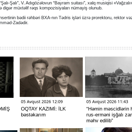
 “Şalı-Şalı”, V. Adıgözəlovun “Bayram suitası”, xalq musiqisi «Vağzalı»
 digər müxtəlif rəqs kompozisiyaları nümayiş olunub.
ertinin bədii rəhbəri BXA-nın Tədris işləri üzrə prorektoru, rektor vəz
əmməd-Zadədir.
05 Avqust 2026 12:09
05 Avqust 2026 11:43
ƏMİŞ
OQTAY KAZIMİ: İLK
“Həmin məscidlərin 
bəstəkarım
rus-erməni işğalı za
məhv edilib”