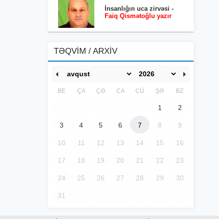
İnsanlığın uca zirvəsi -
Faiq Qismətoğlu yazır
TƏQVİM / ARXİV
BE
ÇA
ÇƏ
CA
CÜ
ŞƏ
BZ
1
2
3
4
5
6
7
8
9
10
11
12
13
14
15
16
17
18
19
20
21
22
23
24
25
26
27
28
29
30
31