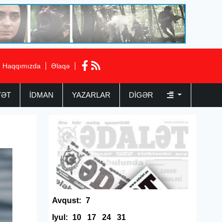
Haqqımızda
Əlaqə
YƏT
İDMAN
YAZARLAR
DIGƏR
Avqust:
7
Iyul:
10
17
24
31