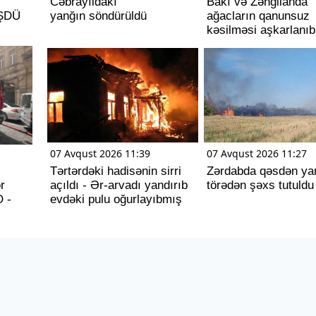
Cəbrayıldakı
Bakı və Zəngilanda
ÜŞDÜ
yanğın söndürüldü
ağacların qanunsuz
kəsilməsi aşkarlanıb
07 Avqust 2026 11:39
07 Avqust 2026 11:27
Tərtərdəki hadisənin sirri
Zərdabda qəsdən ya
r
açıldı - Ər-arvadı yandırıb
törədən şəxs tutuldu
O -
evdəki pulu oğurlayıbmış