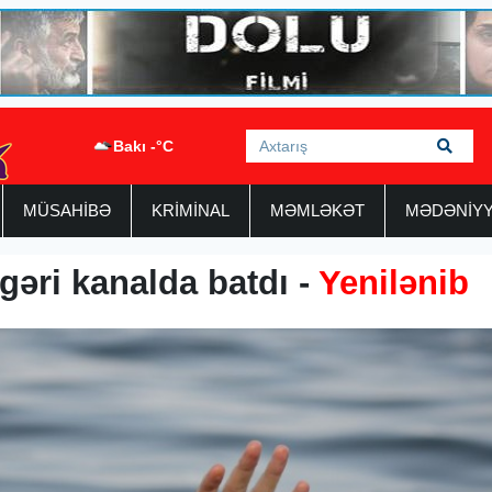
Bakı -°C
MÜSAHİBƏ
KRİMİNAL
MƏMLƏKƏT
MƏDƏNİY
igəri kanalda batdı -
Yenilənib