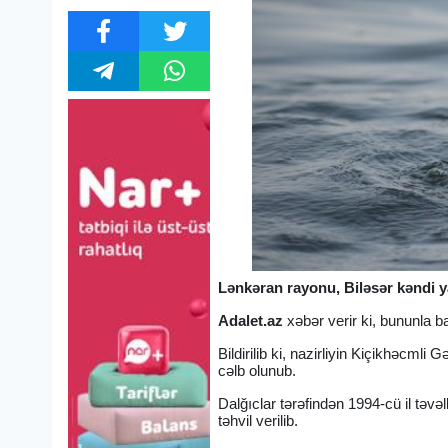
Lənkəran rayonu, Biləsər kəndi y
Adalet.az
xəbər verir ki, bununla b
Bildirilib ki, nazirliyin Kiçikhəcml
cəlb olunub.
Dalğıclar tərəfindən 1994-cü il təvəl
təhvil verilib.