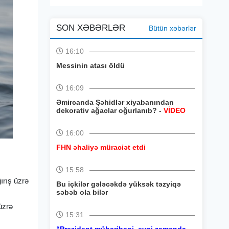
SON XƏBƏRLƏR
Bütün xəbərlər
16:10
Messinin atası öldü
16:09
Əmircanda Şəhidlər xiyabanından
dekorativ ağaclar oğurlanıb? -
VİDEO
16:00
FHN əhaliyə müraciət etdi
15:58
ırış üzrə
Bu içkilər gələcəkdə yüksək təzyiqə
səbəb ola bilər
 üzrə
15:31