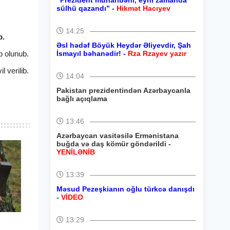
“Prezident müharibəni, eyni zamanda
sülhü qazandı” -
Hikmət Hacıyev
14:25
b.
Əsl hədəf Böyük Heydər Əliyevdir, Şah
b olunub.
İsmayıl bəhanədir! -
Rza Rzayev yazır
l verilib.
14:04
Pakistan prezidentindən Azərbaycanla
bağlı açıqlama
13:46
Azərbaycan vasitəsilə Ermənistana
buğda və daş kömür göndərildi -
YENİLƏNİB
13:39
Məsud Pezeşkianın oğlu türkcə danışdı
-
VİDEO
13:29