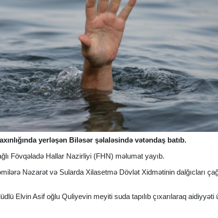
axınlığında yerləşən Biləsər şəlaləsində vətəndaş batıb.
ağlı Fövqəladə Hallar Nazirliyi (FHN) məlumat yayıb.
i Gəmilərə Nəzarət və Sularda Xilasetmə Dövlət Xidmətinin dalğıcları çağ
lüdlü Elvin Asif oğlu Quliyevin meyiti suda tapılıb çıxarılaraq aidiyyəti