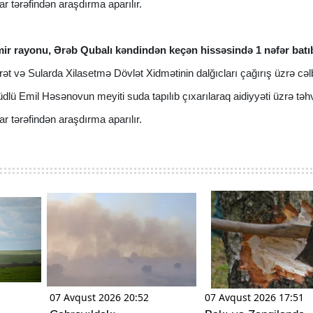
r tərəfindən araşdırma aparılır.
ir rayonu, Ərəb Qubalı kəndindən keçən hissəsində 1 nəfər batı
t və Sularda Xilasetmə Dövlət Xidmətinin dalğıcları çağırış üzrə cəl
lüdlü Emil Həsənovun meyiti suda tapılıb çıxarılaraq aidiyyəti üzrə təhvi
r tərəfindən araşdırma aparılır.
07 Avqust 2026 20:52
07 Avqust 2026 17:51