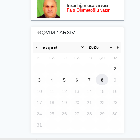
İnsanlığın uca zirvəsi -
Faiq Qismətoğlu yazır
TƏQVİM / ARXİV
BE
ÇA
ÇƏ
CA
CÜ
ŞƏ
BZ
1
2
3
4
5
6
7
8
9
10
11
12
13
14
15
16
17
18
19
20
21
22
23
24
25
26
27
28
29
30
31