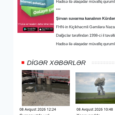
Hadisə ilə əlaqədar müvafiq qurumla
***
Şirvan suvarma kanalının Kürdəm
FHN-in Kiçikhəcmli Gəmilərə Nəzarə
Dalğıclar tərəfindən 1998-ci il təvəl
Hadisə ilə əlaqədar müvafiq qurumla
DIGƏR XƏBƏRLƏR
08 Avqust 2026 12:24
08 Avqust 2026 10:48