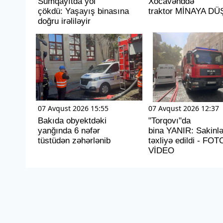
Sumqayıtda yol
Xocavənddə
çökdü: Yaşayış binasına
traktor MİNAYA D
doğru irəliləyir
07 Avqust 2026 15:55
07 Avqust 2026 12:37
Bakıda obyektdəki
"Torqovı"da
yanğında 6 nəfər
bina YANIR: Sakinlə
tüstüdən zəhərlənib
təxliyə edildi - FOT
VİDEO