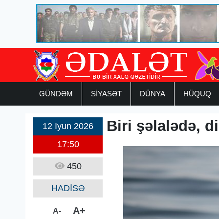
GÜNDƏM
SİYASƏT
DÜNYA
HÜQUQ
Biri şəlalədə, d
12 Iyun 2026
17:50
450
HADİSƏ
A+
A-