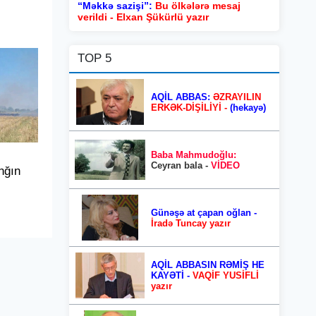
“Məkkə sazişi”:
Bu ölkələrə mesaj
verildi - Elxan Şükürlü yazır
TOP 5
AQİL ABBAS:
ƏZRAYILIN
ERKƏK-DİŞİLİYİ -
(hekayə)
Baba Mahmudoğlu:
Ceyran bala -
VİDEO
nğın
Günəşə at çapan oğlan -
İradə Tuncay yazır
AQİL ABBASIN RƏMİŞ HE
KAYƏTİ -
VAQİF YUSİFLİ
yazır