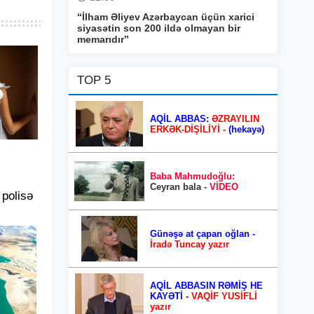
“İlham Əliyev Azərbaycan üçün xarici
siyasətin son 200 ildə olmayan bir
memarıdır”
TOP 5
AQİL ABBAS:
ƏZRAYILIN
ERKƏK-DİŞİLİYİ -
(hekayə)
Baba Mahmudoğlu:
Ceyran bala -
VİDEO
 polisə
Günəşə at çapan oğlan -
İradə Tuncay yazır
AQİL ABBASIN RƏMİŞ HE
KAYƏTİ -
VAQİF YUSİFLİ
yazır