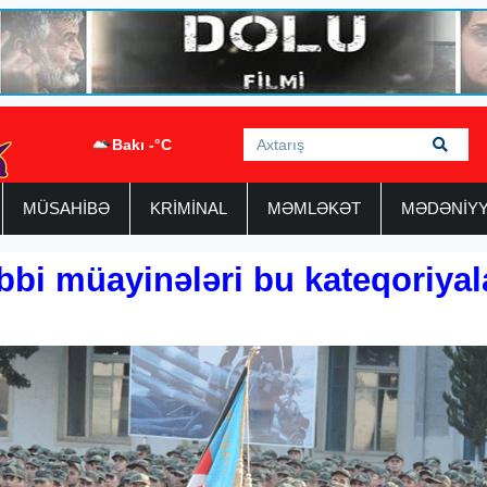
Bakı -°C
MÜSAHİBƏ
KRİMİNAL
MƏMLƏKƏT
MƏDƏNİY
ibbi müayinələri bu kateqoriyal