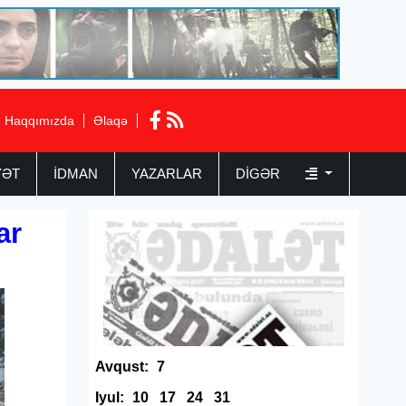
Haqqımızda
Əlaqə
YƏT
İDMAN
YAZARLAR
DIGƏR
ar
Avqust:
7
Iyul:
10
17
24
31