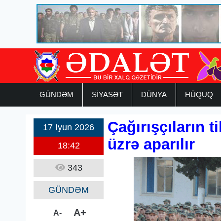
GÜNDƏM
SİYASƏT
DÜNYA
HÜQUQ
Çağırışçıların t
17 Iyun 2026
üzrə aparılır
18:42
343
GÜNDƏM
A+
A-