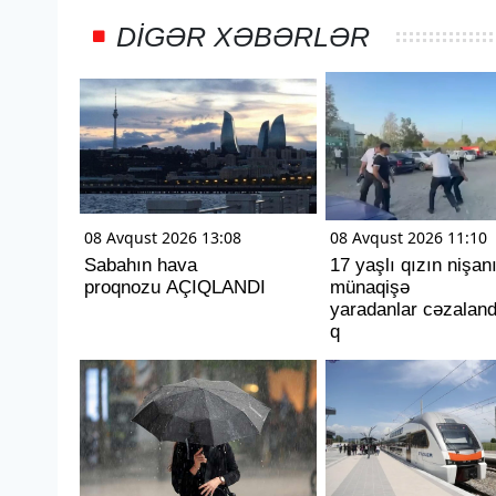
DIGƏR XƏBƏRLƏR
08 Avqust 2026 13:08
08 Avqust 2026 11:10
Sabahın hava
17 yaşlı qızın nişan
proqnozu AÇIQLANDI
münaqişə
yaradanlar cəzaland
q