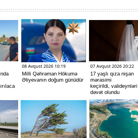
08 Avqust 2026 10:19
07 Avqust 2026 20:22
ında
Milli Qəhrəman Hökumə
17 yaşlı qıza nişan
Əliyevanın doğum günüdür
mərasimi
ırılaca
keçirildi, valideynləri
dəvət olundu