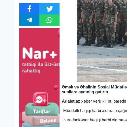
Əmək və Əhalinin Sosial Müdafiəsi
suallara aydınlıq gətirib.
Adalet.az
xəbər verir ki, bu barəd
"Müddətli həqiqi hərbi xidmətə çağı
- sıradankənar həqiqi hərbi xidmətə 