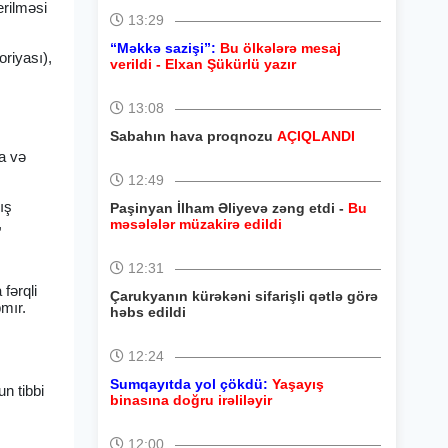
erilməsi
13:29
“Məkkə sazişi”:
Bu ölkələrə mesaj
oriyası),
verildi - Elxan Şükürlü yazır
13:08
Sabahın hava proqnozu
AÇIQLANDI
za və
12:49
ış
Paşinyan İlham Əliyevə zəng etdi -
Bu
,
məsələlər müzakirə edildi
12:31
fərqli
Çarukyanın kürəkəni sifarişli qətlə görə
pmır.
həbs edildi
12:24
Sumqayıtda yol çökdü:
Yaşayış
n tibbi
binasına doğru irəliləyir
12:00