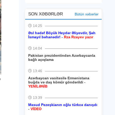
SON XƏBƏRLƏR
Bütün xəbərlər
14:25
Əsl hədəf Böyük Heydər Əliyevdir, Şah
İsmayıl bəhanədir! -
Rza Rzayev yazır
14:04
Pakistan prezidentindən Azərbaycanla
bağlı açıqlama
13:46
Azərbaycan vasitəsilə Ermənistana
n
buğda və daş kömür göndərildi -
YENİLƏNİB
13:39
Məsud Pezeşkianın oğlu türkcə danışdı
-
VİDEO