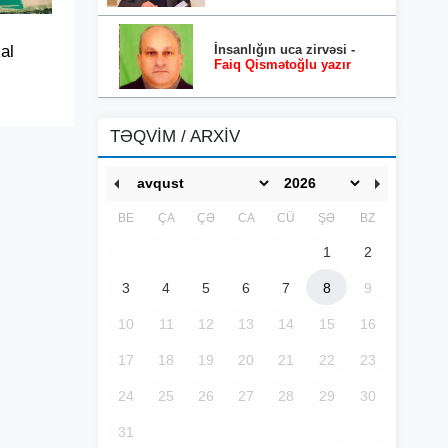
İnsanlığın uca zirvəsi -
al
Faiq Qismətoğlu yazır
TƏQVİM / ARXİV
BE
ÇA
ÇƏ
CA
CÜ
ŞƏ
BZ
1
2
3
4
5
6
7
8
9
10
11
12
13
14
15
16
17
18
19
20
21
22
23
24
25
26
27
28
29
30
31