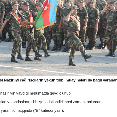
 Nazirliyi çağırışçıların yekun tibbi müayinələri ilə bağlı yarana
ə nazirliyin yaydığı məlumatda qeyd olunub:
rılan vətəndaşların tibbi şəhadətləndirilməsi zamanı onlardan:
yararlılıq haqqında (“B” kateqoriyası),