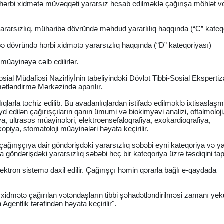
i hərbi xidmətə müvəqqəti yararsız hesab edilməklə çağırışa möhlət v
yararsızlıq, müharibə dövründə məhdud yararlılıq haqqında (“C” kateq
 dövründə hərbi xidmətə yararsızlıq haqqında (“D” kateqoriyası)
 müayinəyə cəlb edilirlər.
al Müdafiəsi Nazirliyİnin tabeliyindəki Dövlət Tibbi-Sosial Eksperti
ymətləndirmə Mərkəzində aparılır.
qlarla təchiz edilib. Bu avadanlıqlardan istifadə edilməklə ixtisaslaşm
d edilən çağırışçıların qanın ümumi və biokimyəvi analizi, oftalmoloji
ya, ultrasəs müayinələri, elektroensefaloqrafiya, exokardioqrafiya,
opiya, stomatoloji müayinələri həyata keçirilir.
çağırışçıya dair göndərişdəki yararsızlıq səbəbi eyni kateqoriya və ya 
a göndərişdəki yararsızlıq səbəbi heç bir kateqoriya üzrə təsdiqini ta
ektron sistemə daxil edilir. Çağırışçı həmin qərarla bağlı e-qaydada
 xidmətə çağırılan vətəndaşların tibbi şəhadətləndirilməsi zamanı yeku
Agentlik tərəfindən həyata keçirilir".