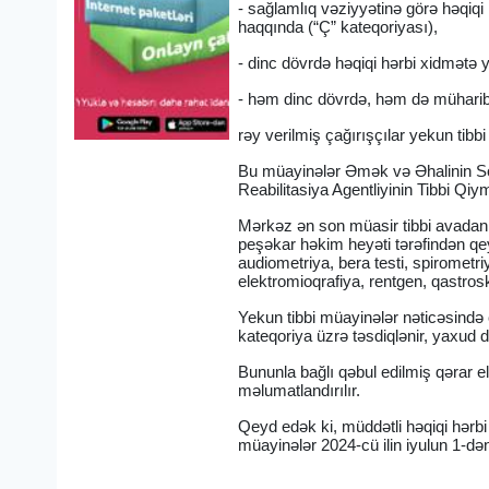
- sağlamlıq vəziyyətinə görə həqiq
haqqında (“Ç” kateqoriyası),
- dinc dövrdə həqiqi hərbi xidmətə 
- həm dinc dövrdə, həm də müharibə
rəy verilmiş çağırışçılar yekun tibbi
Bu müayinələr Əmək və Əhalinin Sosi
Reabilitasiya Agentliyinin Tibbi Qi
Mərkəz ən son müasir tibbi avadanlı
peşəkar həkim heyəti tərəfindən qey
audiometriya, bera testi, spirometri
elektromioqrafiya, rentgen, qastrosk
Yekun tibbi müayinələr nəticəsində 
kateqoriya üzrə təsdiqlənir, yaxud d
Bununla bağlı qəbul edilmiş qərar el
məlumatlandırılır.
Qeyd edək ki, müddətli həqiqi hərbi
müayinələr 2024-cü ilin iyulun 1-dən 