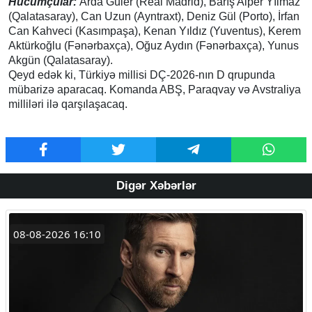
Hücumçular:
Arda Güler (Real Madrid), Barış Alper Yılmaz
(Qalatasaray), Can Uzun (Ayntraxt), Deniz Gül (Porto), İrfan
Can Kahveci (Kasımpaşa), Kenan Yıldız (Yuventus), Kerem
Aktürkoğlu (Fənərbaxça), Oğuz Aydın (Fənərbaxça), Yunus
Akgün (Qalatasaray).
Qeyd edək ki, Türkiyə millisi DÇ-2026-nın D qrupunda
mübarizə aparacaq. Komanda ABŞ, Paraqvay və Avstraliya
milliləri ilə qarşılaşacaq.
Digər Xəbərlər
08-08-2026 16:10