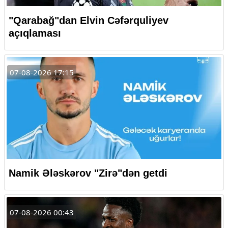
"Qarabağ"dan Elvin Cəfərquliyev
açıqlaması
07-08-2026 17:15
Namik Ələskərov "Zirə"dən getdi
07-08-2026 00:43