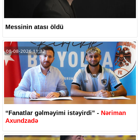
Messinin atası öldü
08-08-2026 11:32
“Fanatlar gəlməyimi istəyirdi” -
Nəriman
Axundzadə