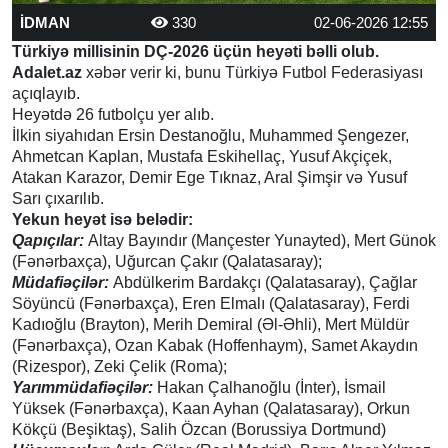
İDMAN
330
02-06-2026 12:55
Türkiyə millisinin DÇ-2026 üçün heyəti bəlli olub.
Adalet.az
xəbər verir ki, bunu Türkiyə Futbol Federasiyası
açıqlayıb.
Heyətdə 26 futbolçu yer alıb.
İlkin siyahıdan Ersin Destanoğlu, Muhammed Şengezer,
Ahmetcan Kaplan, Mustafa Eskihellaç, Yusuf Akçiçek,
Atakan Karazor, Demir Ege Tıknaz, Aral Şimşir və Yusuf
Sarı çıxarılıb.
Yekun heyət isə belədir:
Qapıçılar:
Altay Bayındır (Mançester Yunayted), Mert Günok
(Fənərbaxça), Uğurcan Çakır (Qalatasaray);
Müdafiəçilər:
Abdülkerim Bardakçı (Qalatasaray), Çağlar
Söyüncü (Fənərbaxça), Eren Elmalı (Qalatasaray), Ferdi
Kadıoğlu (Brayton), Merih Demiral (Əl-Əhli), Mert Müldür
(Fənərbaxça), Ozan Kabak (Hoffenhaym), Samet Akaydın
(Rizespor), Zeki Çelik (Roma);
Yarımmüdafiəçilər:
Hakan Çalhanoğlu (İnter), İsmail
Yüksek (Fənərbaxça), Kaan Ayhan (Qalatasaray), Orkun
Kökçü (Beşiktaş), Salih Özcan (Borussiya Dortmund)