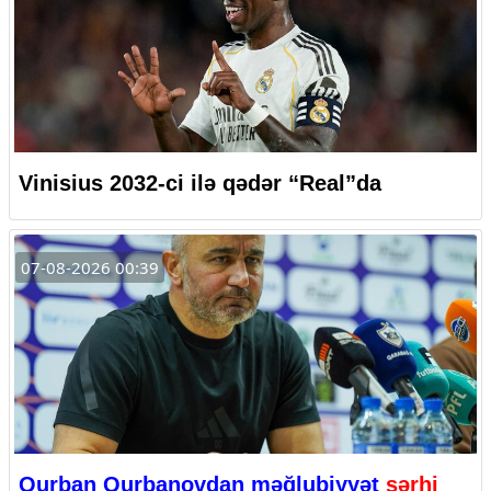
Vinisius 2032-ci ilə qədər “Real”da
07-08-2026 00:39
Qurban Qurbanovdan məğlubiyyət
şərhi