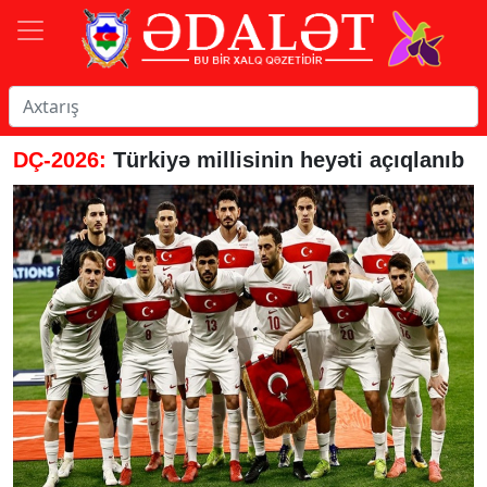
DÇ-2026:
Türkiyə millisinin heyəti açıqlanıb