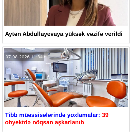
Aytən Abdullayevaya yüksək vəzifə verildi
07-08-2026 11:34
Tibb müəssisələrində yoxlamalar:
39
obyektdə nöqsan aşkarlanıb