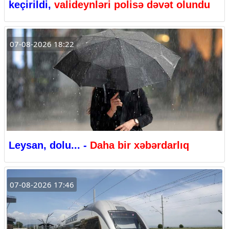
keçirildi,
valideynləri polisə dəvət olundu
07-08-2026 18:22
Leysan, dolu... -
Daha bir xəbərdarlıq
07-08-2026 17:46