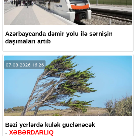
Azərbaycanda dəmir yolu ilə sərnişin
daşımaları artıb
07-08-2026 16:26
Bəzi yerlərdə külək güclənəcək
-
XƏBƏRDARLIQ