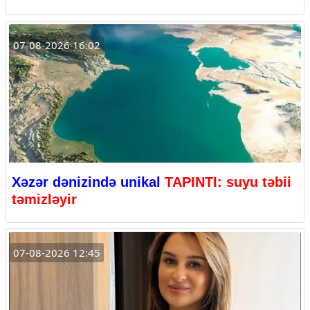
07-08-2026 16:02
Xəzər dənizində unikal
TAPINTI: suyu təbii
təmizləyir
07-08-2026 12:45