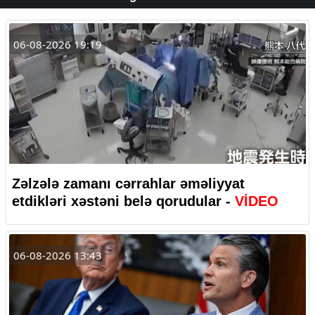
06-08-2026 19:19
Zəlzələ zamanı cərrahlar əməliyyat
etdikləri xəstəni belə qorudular -
VİDEO
06-08-2026 13:43