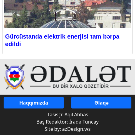
Gürcüstanda elektrik enerjisi tam bərpa
edildi
Haqqımızda
Əlaqə
Təsisçi: Aqil Abbas
Baş Redaktor: İradə Tuncay
Site by: azDesign.ws