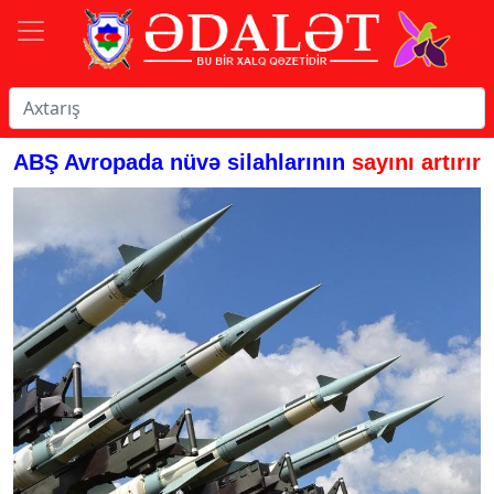
ABŞ Avropada nüvə silahlarının
sayını artırır