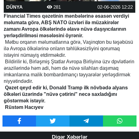
DÜNYA
281
02-06-2026 12:22
Financial Times qəzetinin mənbələrinə əsasən verdiyi
məlumata görə, ABŞ NATO üzvləri ilə müzakirələr
zamanı Avropa ölkələrində əlavə nüvə daşıyıcılarının
yerləşdirilməsi məsələsini öyrənir.
Mətbu orqanın məlumatlarına görə, Vaşinqton bu təşəbüsü
ilə Avropa ölkələrinə onların təhlükəsizliyini qorumaq
istəyini nümayiş etdirməkdir.
Bildirilir ki, Birləşmiş Ştatlar Avropa Birliyinə üzv dpvlətlərin
ərazilərində həm adi, həm də nüvə silahları daşımaq
imkanlarına malik bombardımançı təyyarələr yerləşdirmək
niyyətindədir.
Qəzet qeyd edir ki, Donald Tramp ilk növbədə alyans
ölkələri üzərində "nüvə çətirini" necə saxladığını
göstərmək istəyir.
Rüstəm Hacıyev
Digər Xəbərlər