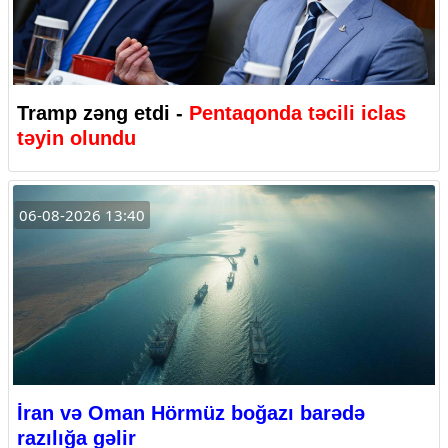
Tramp zəng etdi -
Pentaqonda təcili iclas
təyin olundu
06-08-2026 13:40
İran və Oman Hörmüz boğazı barədə
razılığa gəlir