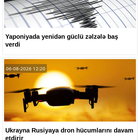
Yaponiyada yenidən güclü zəlzələ baş
verdi
06-08-2026 12:20
Ukrayna Rusiyaya dron hücumlarını davam
etdirir