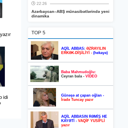
22:26
Azərbaycan–ABŞ münasibətlərində yeni
dinamika
TOP 5
 yazır
AQİL ABBAS:
ƏZRAYILIN
ERKƏK-DİŞİLİYİ -
(hekayə)
Baba Mahmudoğlu:
Ceyran bala -
VİDEO
Günəşə at çapan oğlan -
 idi
İradə Tuncay yazır
b
AQİL ABBASIN RƏMİŞ HE
KAYƏTİ -
VAQİF YUSİFLİ
yazır