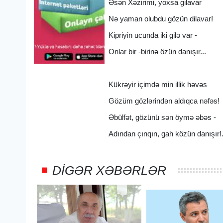
Əsən Xəzirimi, yoxsa gilavar
Nə yaman olubdu gözün dilavar!
Kipriyin ucunda iki gilə var -
Onlar bir -birinə özün danışır...
Kükrəyir içimdə min illik həvəs
Gözüm gözlərindən aldıqca nəfəs!
Əbülfət, gözünü sən öymə əbəs -
Adından çınqın, gah közün danışır!.
DIGƏR XƏBƏRLƏR