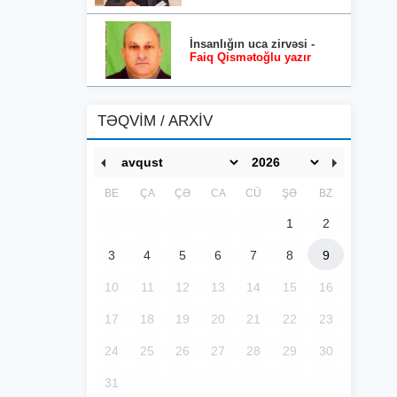
İnsanlığın uca zirvəsi -
Faiq Qismətoğlu yazır
TƏQVİM / ARXİV
BE
ÇA
ÇƏ
CA
CÜ
ŞƏ
BZ
1
2
3
4
5
6
7
8
9
10
11
12
13
14
15
16
17
18
19
20
21
22
23
24
25
26
27
28
29
30
31