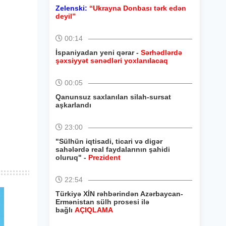
Zelenski:
“Ukrayna Donbası tərk edən
deyil”
00:14
İspaniyadan yeni qərar -
Sərhədlərdə
şəxsiyyət sənədləri yoxlanılacaq
00:05
Qanunsuz saxlanılan silah-sursat
aşkarlandı
23:00
"Sülhün iqtisadi, ticari və digər
sahələrdə real faydalarının şahidi
oluruq" -
Prezident
22:54
Türkiyə XİN rəhbərindən Azərbaycan-
Ermənistan sülh prosesi ilə
bağlı
AÇIQLAMA