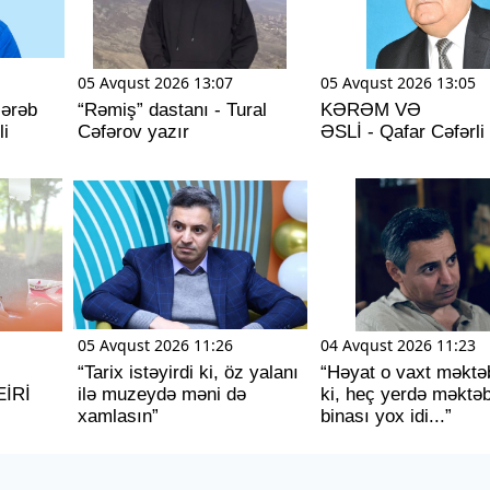
05 Avqust 2026 13:07
05 Avqust 2026 13:05
 ərəb
“Rəmiş” dastanı - Tural
KƏRƏM VƏ
li
Cəfərov yazır
ƏSLİ - Qafar Cəfərli
05 Avqust 2026 11:26
04 Avqust 2026 11:23
“Tarix istəyirdi ki, öz yalanı
“Həyat o vaxt məktəb
EİRİ
ilə muzeydə məni də
ki, heç yerdə məktə
xamlasın”
binası yox idi...”