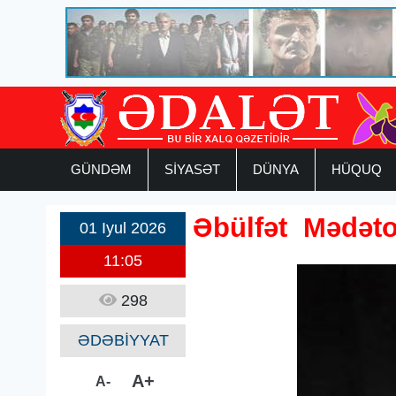
GÜNDƏM
SİYASƏT
DÜNYA
HÜQUQ
Əbülfət Mədəto
01 Iyul 2026
11:05
298
ƏDƏBİYYAT
A+
A-