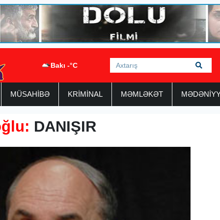
Bakı -°C
MÜSAHİBƏ
KRİMİNAL
MƏMLƏKƏT
MƏDƏNİY
ğlu:
DANIŞIR