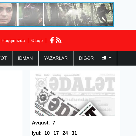
Haqqımızda
Əlaqə
YƏT
İDMAN
YAZARLAR
DIGƏR
Avqust:
7
Iyul:
10
17
24
31