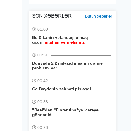
SON XƏBƏRLƏR
Bütün xəbərlər
01:00
Bu ölkənin vətəndaşı olmaq
üçün
imtahan verməlisiniz
00:51
Dünyada 2,2 milyard insanın görmə
problemi var
00:42
Co Baydenin səhhəti pisləşdi
00:33
"Real"dan "Fiorentina"ya icarəyə
göndərildi
00:26