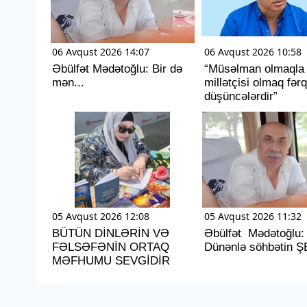
06 Avqust 2026 14:07
06 Avqust 2026 10:58
Əbülfət Mədətoğlu: Bir də
“Müsəlman olmaqla
mən...
millətçisi olmaq fərq
düşüncələrdir”
05 Avqust 2026 12:08
05 Avqust 2026 11:32
BÜTÜN DİNLƏRİN VƏ
Əbülfət Mədətoğlu:
FƏLSƏFƏNİN ORTAQ
Dünənlə söhbətin Ş
MƏFHUMU SEVGİDİR