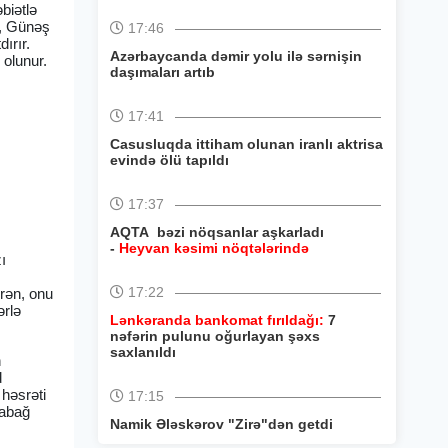
biətlə
zü, Günəş
17:46
ırır.
Azərbaycanda dəmir yolu ilə sərnişin
 olunur.
daşımaları artıb
17:41
Casusluqda ittiham olunan iranlı aktrisa
evində ölü tapıldı
17:37
AQTA bəzi nöqsanlar aşkarladı
-
Heyvan kəsimi nöqtələrində
ı
17:22
erən, onu
ərlə
Lənkəranda bankomat fırıldağı:
7
nəfərin pulunu oğurlayan şəxs
saxlanıldı
n
d
 həsrəti
17:15
rabağ
Namik Ələskərov "Zirə"dən getdi