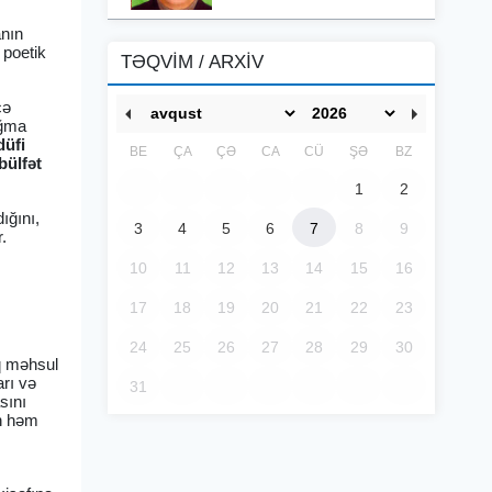
anın
 poetik
TƏQVİM / ARXİV
cə
oğma
düfi
BE
ÇA
ÇƏ
CA
CÜ
ŞƏ
BZ
bülfət
1
2
ığını,
3
4
5
6
7
8
9
.
10
11
12
13
14
15
16
17
18
19
20
21
22
23
24
25
26
27
28
29
30
q məhsul
arı və
31
sını
in həm