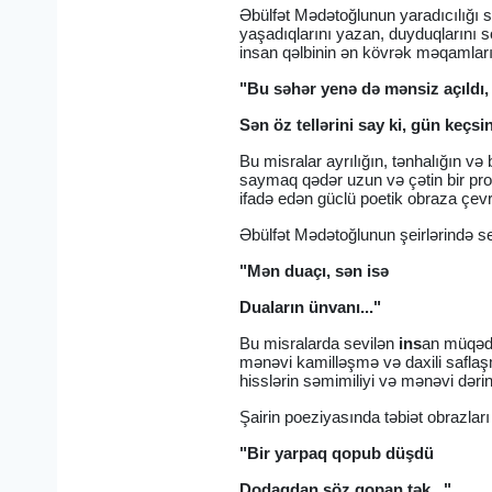
Əbülfət Mədətoğlunun yaradıcılığı 
yaşadıqlarını yazan, duyduqlarını 
insan qəlbinin ən kövrək məqamlarını
"Bu səhər yenə də mənsiz açıldı,
Sən öz tellərini say ki, gün keçsin
Bu misralar ayrılığın, tənhalığın və
saymaq qədər uzun və çətin bir pro
ifadə edən güclü poetik obraza çevri
Əbülfət Mədətoğlunun şeirlərində se
"Mən duaçı, sən isə
Duaların ünvanı..."
Bu misralarda sevilən
ins
an müqədd
mənəvi kamilləşmə və daxili saflaşm
hisslərin səmimiliyi və mənəvi dərinl
Şairin poeziyasında təbiət obrazları
"Bir yarpaq qopub düşdü
Dodaqdan söz qopan tək..."