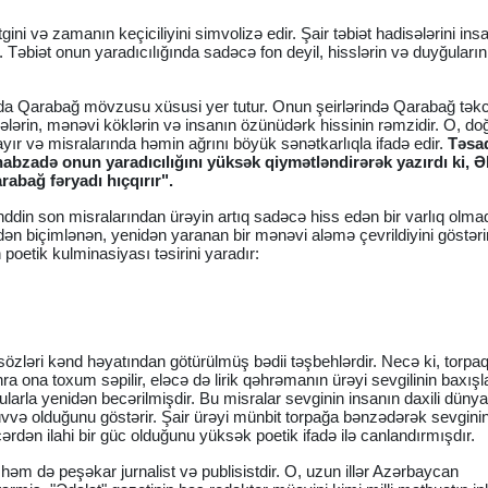
ini və zamanın keçiciliyini simvolizə edir. Şair təbiət hadisələrini ins
r. Təbiət onun yaradıcılığında sadəcə fon deyil, hisslərin və duyğuların
nda Qarabağ mövzusu xüsusi yer tutur. Onun şeirlərində Qarabağ tək
irələrin, mənəvi köklərin və insanın özünüdərk hissinin rəmzidir. O, d
ayır və misralarında həmin ağrını böyük sənətkarlıqla ifadə edir.
Təsa
ahabzadə onun yaradıcılığını yüksək qiymətləndirərək yazırdı ki, Ə
abağ fəryadı hıçqırır".
ddin son misralarından ürəyin artıq sadəcə hiss edən bir varlıq olmad
idən biçimlənən, yenidən yaranan bir mənəvi aləmə çevrildiyini göstərir
poetik kulminasiyası təsirini yaradır:
zləri kənd həyatından götürülmüş bədii təşbehlərdir. Necə ki, torpa
 ona toxum səpilir, eləcə də lirik qəhrəmanın ürəyi sevgilinin baxışl
yğularla yenidən becərilmişdir. Bu misralar sevginin insanın daxili dünya
vvə olduğunu göstərir. Şair ürəyi münbit torpağa bənzədərək sevgin
rdən ilahi bir güc olduğunu yüksək poetik ifadə ilə canlandırmışdır.
 həm də peşəkar jurnalist və publisistdir. O, uzun illər Azərbaycan