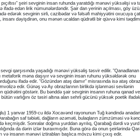
çıltısı" şeiri sevginin insan ruhunda yaratdığı mənəvi yüksəlişi və tə
illə ifadə edən lirik nümunələrdəndir. Şair dan yerinin açılması, göy ü
fadə edərək sevginin sirli, cazibədar və fəlsəfi mahiyyətini oxucuya çatd
, insanı dəyişdirən, onu mənən ucaldan qüdrətli bir qüvvə kimi təqdim
 sevgi qarşısında yaşadığı mənəvi yüksəliş təsvir edilir. "Qanadlanan
 metaforik məna daşıyır və sevginin insan ruhunu yüksəldərək onu
urduğunu ifadə edir. "Gözündən atəş damır" misrasında isə atəş obraz
 simvolizə edir. Günəş və Ay obrazlarının birlikdə işlənməsi sevilənin
ən qüdrətini göstərir. Bu bənddə şair sevginin insanın ruhuna qanad v
tün varlığını öz təsiri altına alan sehrli gücünü yüksək poetik ifadəl
ğlu) 1 yanvar 1959-cu ildə Xocavənd rayonunun Tuğ kəndində anada
 Qarabağın saf təbiəti, dağların əzəməti, bulaqların zümzüməsi və kən
ndə keçmişdir. Sonralar doğma yurddan ayrılıq, Qarabağ dərdi və yurd
ılığında da dərin izlər buraxmışdır. Buna görə də onun şeirlərində Qa
arı və insanın mənəvi iztirabları başlıca mövzu kimi çıxış edir.