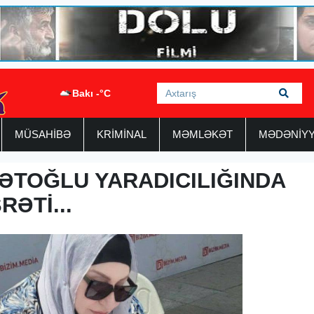
Bakı -°C
MÜSAHİBƏ
KRİMİNAL
MƏMLƏKƏT
MƏDƏNİY
ƏTOĞLU YARADICILIĞINDA
ƏTİ...