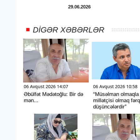
29.06.2026
DIGƏR XƏBƏRLƏR
06 Avqust 2026 14:07
06 Avqust 2026 10:58
Əbülfət Mədətoğlu: Bir də
“Müsəlman olmaqla
mən...
millətçisi olmaq fərq
düşüncələrdir”