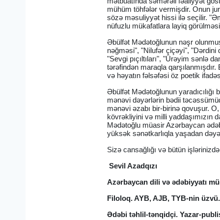
mətbuatında səmərəli fəaliyyət göst
mühüm töhfələr vermişdir. Onun jurn
sözə məsuliyyət hissi ilə seçilir. 
nüfuzlu mükafatlara layiq görülməsi 
Əbülfət Mədətoğlunun nəşr olunmuş 
nəğməsi", "Nilufər çiçəyi", "Dərdini
"Sevgi pıçıltıları", "Ürəyim sənlə 
tərəfindən maraqla qarşılanmışdır. 
və həyatın fəlsəfəsi öz poetik ifadəs
Əbülfət Mədətoğlunun yaradıcılığı b
mənəvi dəyərlərin bədii təcəssümüdü
mənəvi əzabı bir-birinə qovuşur. O
kövrəkliyini və milli yaddaşımızın d
Mədətoğlu müasir Azərbaycan ədəbi
yüksək sənətkarlıqla yaşadan dəyərl
Sizə cansağlığı və bütün işlərinizd
Sevil Azadqızı
Azərbaycan dili və ədəbiyyatı müə
Filoloq. AYB, AJB, TYB-nin üzvü
Ədəbi təhlil-tənqidçi. Yazar-publi