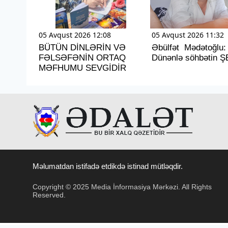
05 Avqust 2026 12:08
05 Avqust 2026 11:32
BÜTÜN DİNLƏRİN VƏ
Əbülfət Mədətoğlu:
FƏLSƏFƏNİN ORTAQ
Dünənlə söhbətin Ş
MƏFHUMU SEVGİDİR
Məlumatdan istifadə etdikdə istinad mütləqdir.
Copyright © 2025 Media İnformasiya Mərkəzi. All Rights
Reserved.