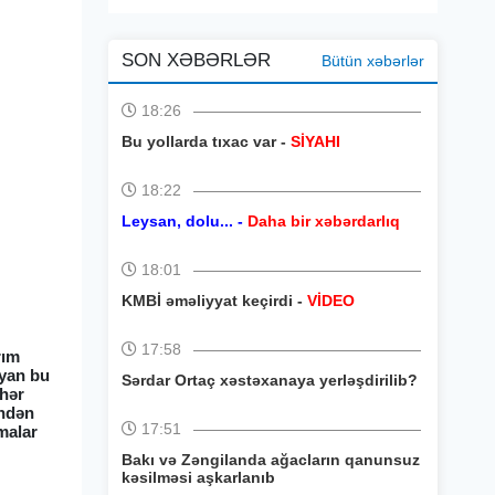
SON XƏBƏRLƏR
Bütün xəbərlər
18:26
Bu yollarda tıxac var -
SİYAHI
18:22
Leysan, dolu... -
Daha bir xəbərdarlıq
18:01
KMBİ əməliyyat keçirdi -
VİDEO
17:58
rım
uyan bu
Sərdar Ortaç xəstəxanaya yerləşdirilib?
 hər
indən
17:51
malar
Bakı və Zəngilanda ağacların qanunsuz
kəsilməsi aşkarlanıb