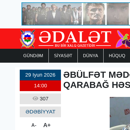
GÜNDƏM
SİYASƏT
DÜNYA
HÜQUQ
ƏBÜLFƏT MƏD
29 Iyun 2026
QARABAĞ HƏSR
14:00
307
ƏDƏBİYYAT
A+
A-