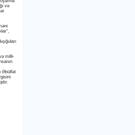
kişafına
ğı və
gər
məni
lar",
duyğuları
ə milli-
insanın
ə Əbülfət
gisini
qdır.