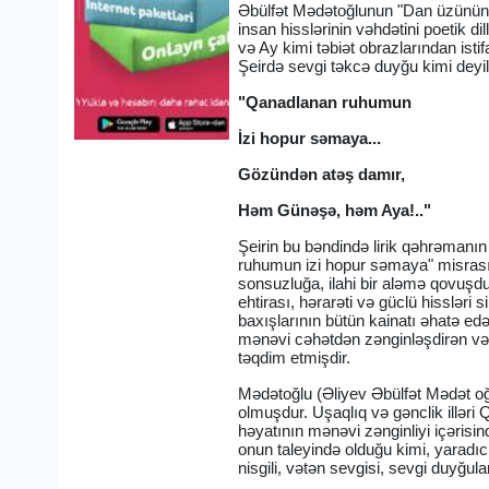
Əbülfət Mədətoğlunun "Dan üzünün pı
insan hisslərinin vəhdətini poetik d
və Ay kimi təbiət obrazlarından isti
Şeirdə sevgi təkcə duyğu kimi deyil
"Qanadlanan ruhumun
İzi hopur səmaya...
Gözündən atəş damır,
Həm Günəşə, həm Aya!.."
Şeirin bu bəndində lirik qəhrəmanın
ruhumun izi hopur səmaya" misrası
sonsuzluğa, ilahi bir aləmə qovuşd
ehtirası, hərarəti və güclü hissləri
baxışlarının bütün kainatı əhatə ed
mənəvi cəhətdən zənginləşdirən və bü
təqdim etmişdir.
Mədətoğlu (Əliyev Əbülfət Mədət o
olmuşdur. Uşaqlıq və gənclik illəri
həyatının mənəvi zənginliyi içərisi
onun taleyində olduğu kimi, yaradıc
nisgili, vətən sevgisi, sevgi duyğul