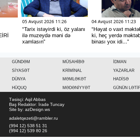
05 Avqust 2026 11:26
04 Avqust 2026 11:23
“Tarix istəyirdi ki, öz yalanı
“Həyat o vaxt məktəb
EİRİ
ilə muzeydə məni də
ki, heç yerdə məktə
xamlasın”
binası yox idi...”
GÜNDƏM
MÜSAHİBƏ
İDMAN
SİYASƏT
KRİMİNAL
YAZARLAR
DÜNYA
MƏMLƏKƏT
HADİSƏ
HÜQUQ
MƏDƏNİYYƏT
GÜNÜN LƏTİ
Təsisçi: Aqil Abbas
Baş Redaktor: İradə Tuncay
Site by: azDesign.ws
adaletqezeti@rambler.ru
(994 12) 538 51 31
(994 12) 539 80 26