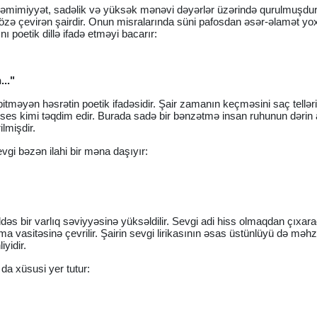
səmimiyyət, sadəlik və yüksək mənəvi dəyərlər üzərində qurulmuşdur
sözə çevirən şairdir. Onun misralarında süni pafosdan əsər-əlamət yox
 poetik dillə ifadə etməyi bacarır:
..."
 bitməyən həsrətin poetik ifadəsidir. Şair zamanın keçməsini saç telləri
ses kimi təqdim edir. Burada sadə bir bənzətmə insan ruhunun dərin a
lmişdir.
vgi bəzən ilahi bir məna daşıyır:
əs bir varlıq səviyyəsinə yüksəldilir. Sevgi adi hiss olmaqdan çıxar
a vasitəsinə çevrilir. Şairin sevgi lirikasının əsas üstünlüyü də məh
iyidir.
 da xüsusi yer tutur: