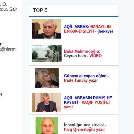
. O,
dur. Şair
TOP 5
AQİL ABBAS:
ƏZRAYILIN
ERKƏK-DİŞİLİYİ -
(hekayə)
ni
ğrılarını
Baba Mahmudoğlu:
Ceyran bala -
VİDEO
Günəşə at çapan oğlan -
İradə Tuncay yazır
aq
AQİL ABBASIN RƏMİŞ HE
z
KAYƏTİ -
VAQİF YUSİFLİ
yazır
İnsanlığın uca zirvəsi -
Faiq Qismətoğlu yazır