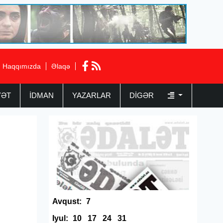
Haqqımızda
Əlaqə
YƏT
İDMAN
YAZARLAR
DIGƏR
Avqust:
7
Iyul:
10
17
24
31