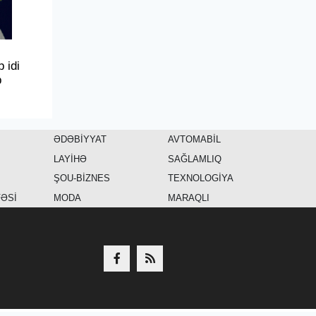
 idi
b
ƏDƏBİYYAT
AVTOMABİL
LAYİHƏ
SAĞLAMLIQ
ŞOU-BİZNES
TEXNOLOGİYA
FƏSİ
MODA
MARAQLI