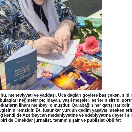
uhu, mənəviyyatı və yaddaşı. Uca dağları göylərə baş çəkən, sıldı
 bulaqları nəğmələr pıçıldayan, yaşıl meşələri əsrlərin sirrini qor
karların ilham mənbəyi olmuşdur. Qarabağın hər qarışı tarixdir,
 sevgisinin rəmzidir. Bu füsunkar yurdun qədim yaşayış məskənlər
ğ kəndi də Azərbaycan mədəniyyətinə və ədəbiyyatına dəyərli si
iri də Əməkdar jurnalist, tanınmış şair və publisist Əbülfət