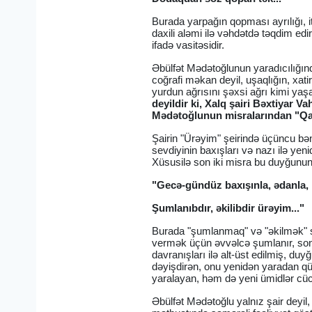
Burada yarpağın qopması ayrılığı, itg
daxili aləmi ilə vəhdətdə təqdim edi
ifadə vasitəsidir.
Əbülfət Mədətoğlunun yaradıcılığı
coğrafi məkan deyil, uşaqlığın, xat
yurdun ağrısını şəxsi ağrı kimi yaş
deyildir ki, Xalq şairi Bəxtiyar V
Mədətoğlunun misralarından "Qar
Şairin "Ürəyim" şeirində üçüncu bən
sevdiyinin baxışları və nazı ilə yen
Xüsusilə son iki misra bu duyğunun 
"Gecə-gündüz baxışınla, ədanla,
Şumlanıbdır, əkilibdir ürəyim..."
Burada "şumlanmaq" və "əkilmək" sö
vermək üçün əvvəlcə şumlanır, sonra
davranışları ilə alt-üst edilmiş, du
dəyişdirən, onu yenidən yaradan qü
yaralayan, həm də yeni ümidlər cücə
Əbülfət Mədətoğlu yalnız şair deyil,