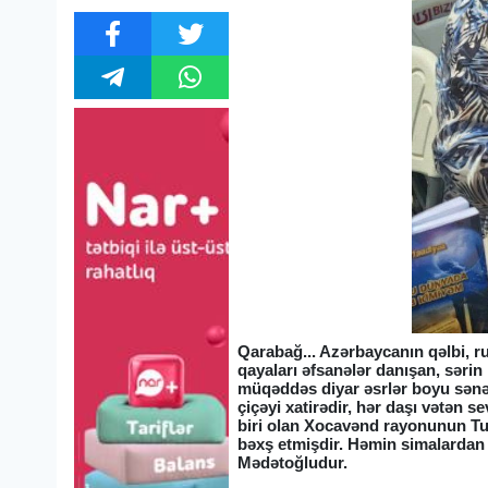
Qarabağ... Azərbaycanın qəlbi, r
qayaları əfsanələr danışan, sərin
müqəddəs diyar əsrlər boyu sənət
çiçəyi xatirədir, hər daşı vətən
biri olan Xocavənd rayonunun Tu
bəxş etmişdir. Həmin simalardan b
Mədətoğludur.