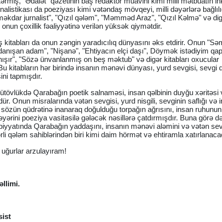
ərmiş, "Ədalət" qəzetinin baş redaktor müavini kimi milli mətbuatın in
alistikası da poeziyası kimi vətəndaş mövqeyi, milli dəyərlərə bağlılı
"Əməkdar jurnalist", "Qızıl qələm", "Məmməd Araz", "Qızıl Kəlmə" və di
onun çoxillik fəaliyyətinə verilən yüksək qiymətdir.
kitabları da onun zəngin yaradıcılıq dünyasını əks etdirir. Onun "Sə
 danışan adam", "Nişanə", "Ehtiyacın elçi daşı", Döymək istədiyim qapı
danışır", "Sözə ünvanlanmış on beş məktub" və digər kitabları oxucular
Bu kitabların hər birində insanın mənəvi dünyası, yurd sevgisi, sevgi 
ini tapmışdır.
ütövlükdə Qarabağın poetik salnaməsi, insan qəlbinin duyğu xəritəsi v
r. Onun misralarında vətən sevgisi, yurd nisgili, sevginin saflığı və 
, sözün qüdrətinə inanaraq doğulduğu torpağın ağrısını, insan ruhunun
əyərini poeziya vasitəsilə gələcək nəsillərə çatdırmışdır. Buna görə d
yyatında Qarabağın yaddaşını, insanın mənəvi aləmini və vətən sev
i qələm sahiblərindən biri kimi daim hörmət və ehtiramla xatırlanaca
ə uğurlar arzulayıram!
llimi.
.
sist