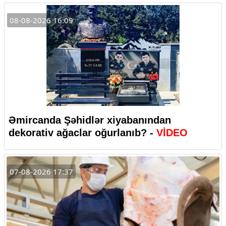
08-08-2026 16:09
Əmircanda Şəhidlər xiyabanından
dekorativ ağaclar oğurlanıb? -
VİDEO
07-08-2026 17:37