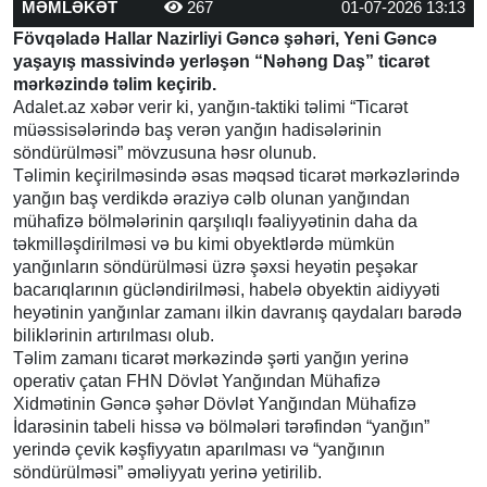
MƏMLƏKƏT
267
01-07-2026 13:13
Fövqəladə Hallar Nazirliyi Gəncə şəhəri, Yeni Gəncə
yaşayış massivində yerləşən “Nəhəng Daş” ticarət
mərkəzində təlim keçirib.
Adalet.az xəbər verir ki, yanğın-taktiki təlimi “Ticarət
müəssisələrində baş verən yanğın hadisələrinin
söndürülməsi” mövzusuna həsr olunub.
Təlimin keçirilməsində əsas məqsəd ticarət mərkəzlərində
yanğın baş verdikdə əraziyə cəlb olunan yanğından
mühafizə bölmələrinin qarşılıqlı fəaliyyətinin daha da
təkmilləşdirilməsi və bu kimi obyektlərdə mümkün
yanğınların söndürülməsi üzrə şəxsi heyətin peşəkar
bacarıqlarının gücləndirilməsi, habelə obyektin aidiyyəti
heyətinin yanğınlar zamanı ilkin davranış qaydaları barədə
biliklərinin artırılması olub.
Təlim zamanı ticarət mərkəzində şərti yanğın yerinə
operativ çatan FHN Dövlət Yanğından Mühafizə
Xidmətinin Gəncə şəhər Dövlət Yanğından Mühafizə
İdarəsinin tabeli hissə və bölmələri tərəfindən “yanğın”
yerində çevik kəşfiyyatın aparılması və “yanğının
söndürülməsi” əməliyyatı yerinə yetirilib.