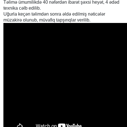
Təlimə ümumilikdə 40 nəfərdən ibarət şəxsi heyət, 4 ədəd
texnika cəlb edilib.
Uğurla keçən təlimdən sonra əldə edilmiş nəticələr
müzakirə olunub, müvafiq tapşırıqlar verilib.