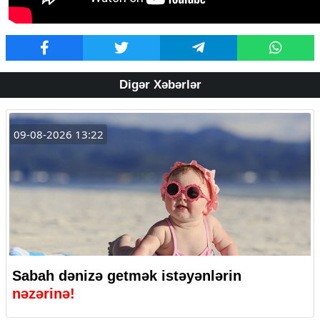
Digər Xəbərlər
09-08-2026 13:22
Sabah dənizə getmək istəyənlərin
nəzərinə!