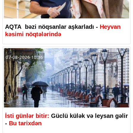
AQTA bəzi nöqsanlar aşkarladı -
Heyvan
kəsimi nöqtələrində
07-08-2026 10:36
İsti günlər bitir:
Güclü külək və leysan gəlir
-
Bu tarixdən