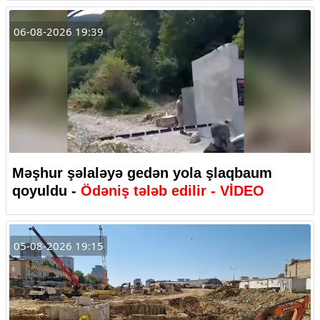
06-08-2026 19:39
Məşhur şəlaləyə gedən yola şlaqbaum
qoyuldu -
Ödəniş tələb edilir - VİDEO
05-08-2026 19:15