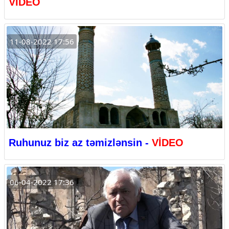
VİDEO
11-08-2022 17:56
Ruhunuz biz az təmizlənsin -
VİDEO
06-04-2022 17:36