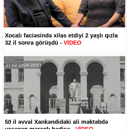
Xocalı faciəsində xilas etdiyi 2 yaşlı qızla
32 il sonra görüşdü -
VİDEO
21-02-2024 20:51
50 il əvvəl Xankəndidəki ali məktəbdə
yaşanan maraqlı hadisə -
VİDEO