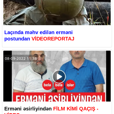
Laçında məhv edilən erməni
postundan
VİDEOREPORTAJ
08-09-2022 11:38
Erməni əsirliyindən
FİLM KİMİ QAÇIŞ -