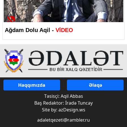
Ağdam Dolu Aqil -
VİDEO
Haqqımızda
Əlaqə
Təsisçi: Aqil Abbas
Baş Redaktor: İradə Tuncay
Site by: azDesign.ws
adaletqezeti@rambler.ru