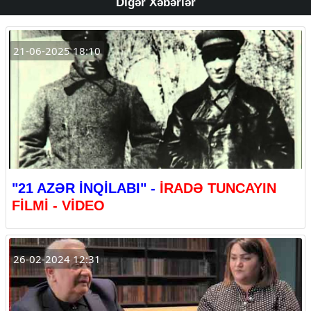
Digər Xəbərlər
21-06-2025 18:10
"21 AZƏR İNQİLABI" -
İRADƏ TUNCAYIN
FİLMİ - VİDEO
26-02-2024 12:31