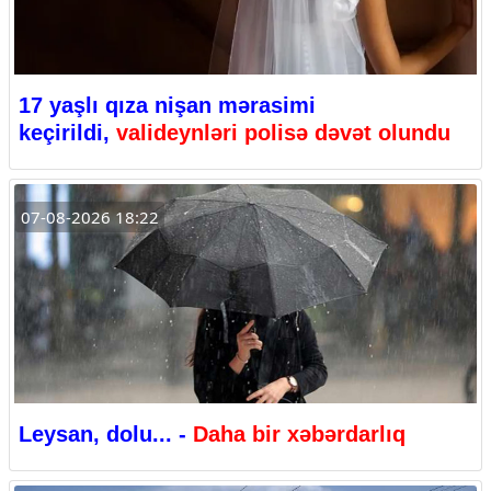
17 yaşlı qıza nişan mərasimi
keçirildi,
valideynləri polisə dəvət olundu
07-08-2026 18:22
Leysan, dolu... -
Daha bir xəbərdarlıq