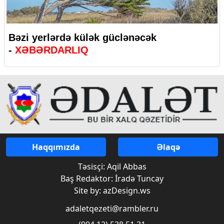
Bəzi yerlərdə külək güclənəcək
-
XƏBƏRDARLIQ
Haqqımızda
Əlaqə
Təsisçi: Aqil Abbas
Baş Redaktor: İradə Tuncay
Site by: azDesign.ws
adaletqezeti@rambler.ru