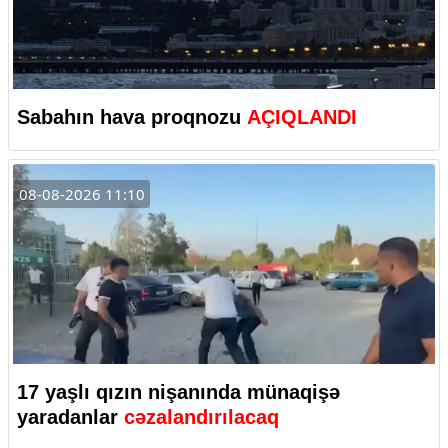
Sabahın hava proqnozu
AÇIQLANDI
08-08-2026 11:10
17 yaşlı qızın nişanında münaqişə
yaradanlar
cəzalandırılacaq