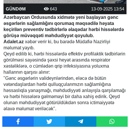
GÜNDƏM
643
13-09-2025 13:54
Azərbaycan Ordusunda xidmətə yeni başlayan gənc
əsgərlərin sağlamlığını qorumaq məqsədilə həyata
keçirilən preventiv tədbirlərlə əlaqədar hərbi hissələrdə
görüşə müvəqqəti məhdudiyyət qoyulub.
Adalet.az
xəbər verir ki, bu barədə Müdafiə Nazirliyi
məlumat yayıb.
Qeyd edilib ki, hərbi hissələrdə effektiv profilaktik tədbirlərin
görülməsi sayəsində şəxsi heyət arasında respirator
xəstəliklərə, o cümlədən qrip infeksiyasına yoluxma
hallarının qarşısı alınır:
"Gənc əsgərlərin valideynlərindən, eləcə də bütün
vətəndaşlardan hərbi qulluqçularımızın sağlamlığına
həssaslıqla yanaşmağı, məhdudiyyəti anlayışla qarşılamağı
və hərbi hissələrə gəlməməyi bir daha xahiş edirik. Qeyd
olunan məhdudiyyət götürüldükdən sonra ictimaiyyətə
əlavə məlumat veriləcək".