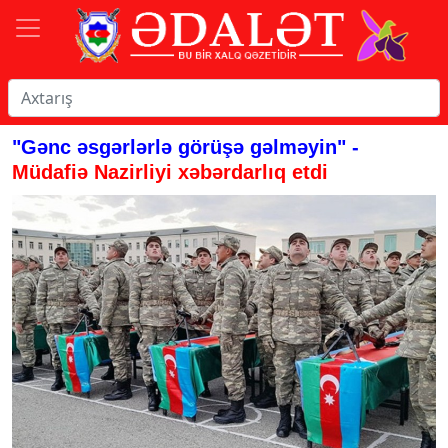
"Gənc əsgərlərlə görüşə gəlməyin" -
Müdafiə Nazirliyi xəbərdarlıq etdi