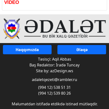
VİDEO
Haqqımızda
Əlaqə
Təsisçi: Aqil Abbas
Baş Redaktor: İradə Tuncay
Site by: azDesign.ws
adaletqezeti@rambler.ru
(994 12) 538 51 31
(994 12) 539 80 26
Məlumatdan istifadə etdikdə istinad mütləqdir.