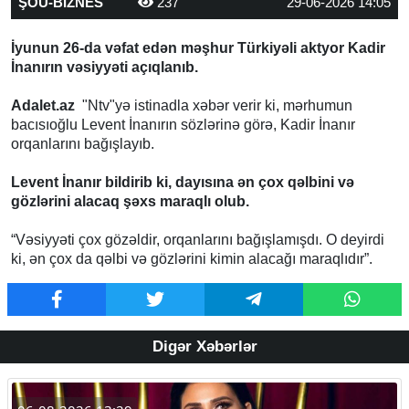
ŞOU-BİZNES
237
29-06-2026 14:05
İyunun 26-da vəfat edən məşhur Türkiyəli aktyor Kadir
İnanırın vəsiyyəti açıqlanıb.
Adalet.az
"Ntv"yə istinadla xəbər verir ki, mərhumun
bacısıoğlu Levent İnanırın sözlərinə görə, Kadir İnanır
orqanlarını bağışlayıb.
Levent İnanır bildirib ki, dayısına ən çox qəlbini və
gözlərini alacaq şəxs maraqlı olub.
“Vəsiyyəti çox gözəldir, orqanlarını bağışlamışdı. O deyirdi
ki, ən çox da qəlbi və gözlərini kimin alacağı maraqlıdır”.
Digər Xəbərlər