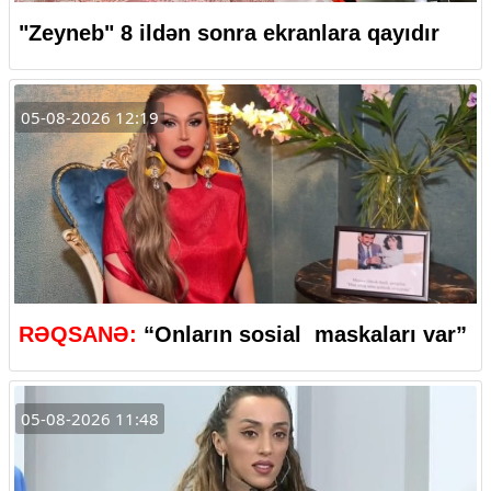
"Zeyneb" 8 ildən sonra ekranlara qayıdır
05-08-2026 12:19
RƏQSANƏ:
“Onların sosial maskaları var”
05-08-2026 11:48