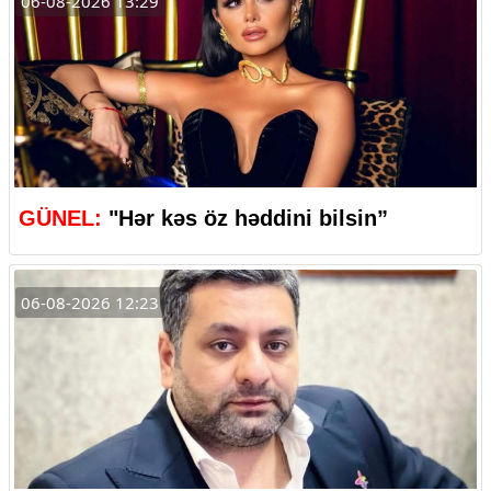
06-08-2026 13:29
GÜNEL:
"Hər kəs öz həddini bilsin”
06-08-2026 12:23