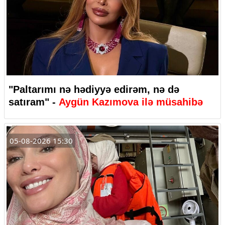
"Paltarımı nə hədiyyə edirəm, nə də
satıram" -
Aygün Kazımova ilə müsahibə
05-08-2026 15:30