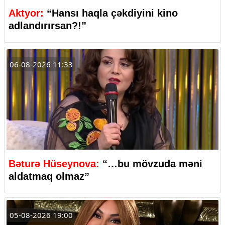
Aktyor:
“Hansı haqla çəkdiyini kino
adlandırırsan?!”
06-08-2026 11:33
Bəturə Hüseynova:
“…bu mövzuda məni
aldatmaq olmaz”
05-08-2026 19:00