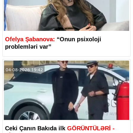
Ofelya Şabanova:
“Onun psixoloji
problemləri var”
04-08-2026 19:42
Ceki Çanın Bakıda ilk
GÖRÜNTÜLƏRİ -