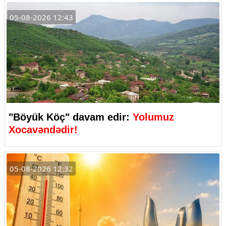
05-08-2026 12:43
"Böyük Köç" davam edir:
Yolumuz
Xocavəndədir!
05-08-2026 12:32