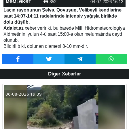
MƏMLƏKƏT
352
04-07-2026 16:12
Laçın rayonunun Şəlvə, Qovuşuq, Vəlibəyli kəndlərinə
saat 14:07-14:11 radələrində intensiv yağışla birlikdə
dolu düşüb.
Adalet.az
xəbər verir ki, bu barədə Milli Hidrometeorologiya
Xidmətinin iyulun 4-ü saat 15:00-a olan məlumatında qeyd
olunub.
Bildirilib ki, dolunan diametri 8-10 mm-dir.
Digər Xəbərlər
06-08-2026 19:39