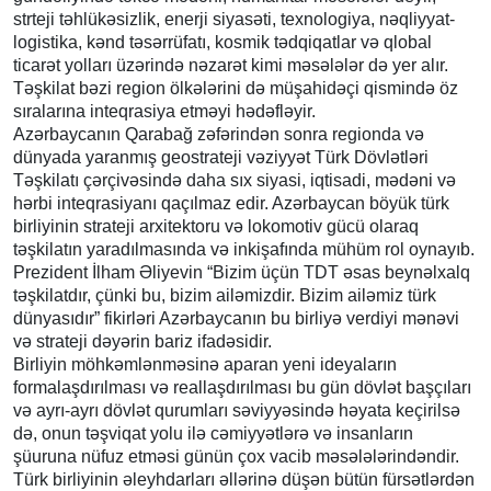
strteji təhlükəsizlik, enerji siyasəti, texnologiya, nəqliyyat-
logistika, kənd təsərrüfatı, kosmik tədqiqatlar və qlobal
ticarət yolları üzərində nəzarət kimi məsələlər də yer alır.
Təşkilat bəzi region ölkələrini də müşahidəçi qismində öz
sıralarına inteqrasiya etməyi hədəfləyir.
Azərbaycanın Qarabağ zəfərindən sonra regionda və
dünyada yaranmış geostrateji vəziyyət Türk Dövlətləri
Təşkilatı çərçivəsində daha sıx siyasi, iqtisadi, mədəni və
hərbi inteqrasiyanı qaçılmaz edir. Azərbaycan böyük türk
birliyinin strateji arxitektoru və lokomotiv gücü olaraq
təşkilatın yaradılmasında və inkişafında mühüm rol oynayıb.
Prezident İlham Əliyevin “Bizim üçün TDT əsas beynəlxalq
təşkilatdır, çünki bu, bizim ailəmizdir. Bizim ailəmiz türk
dünyasıdır” fikirləri Azərbaycanın bu birliyə verdiyi mənəvi
və strateji dəyərin bariz ifadəsidir.
Birliyin möhkəmlənməsinə aparan yeni ideyaların
formalaşdırılması və reallaşdırılması bu gün dövlət başçıları
və ayrı-ayrı dövlət qurumları səviyyəsində həyata keçirilsə
də, onun təşviqat yolu ilə cəmiyyətlərə və insanların
şüuruna nüfuz etməsi günün çox vacib məsələlərindəndir.
Türk birliyinin əleyhdarları əllərinə düşən bütün fürsətlərdən