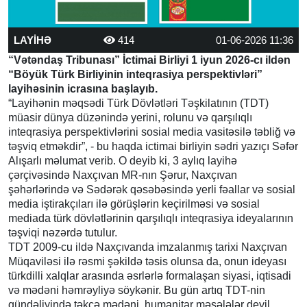
LAYİHƏ
414
01-06-2026 11:36
“Vətəndaş Tribunası” İctimai Birliyi 1 iyun 2026-cı ildən
“Böyük Türk Birliyinin inteqrasiya perspektivləri”
layihəsinin icrasına başlayıb.
“Layihənin məqsədi Türk Dövlətləri Təşkilatının (TDT)
müasir dünya düzənində yerini, rolunu və qarşılıqlı
inteqrasiya perspektivlərini sosial media vasitəsilə təbliğ və
təşviq etməkdir”, - bu haqda ictimai birliyin sədri yazıçı Səfər
Alışarlı məlumat verib. O deyib ki, 3 aylıq layihə
çərçivəsində Naxçıvan MR-nın Şərur, Naxçıvan
şəhərlərində və Sədərək qəsəbəsində yerli fəallar və sosial
media iştirakçıları ilə görüşlərin keçirilməsi və sosial
mediada türk dövlətlərinin qarşılıqlı inteqrasiya ideyalarının
təşviqi nəzərdə tutulur.
TDT 2009-cu ildə Naxçıvanda imzalanmış tarixi Naxçıvan
Müqaviləsi ilə rəsmi şəkildə təsis olunsa da, onun ideyası
türkdilli xalqlar arasında əsrlərlə formalaşan siyasi, iqtisadi
və mədəni həmrəyliyə söykənir. Bu gün artıq TDT-nin
gündəliyində təkcə mədəni, humanitar məsələlər deyil,