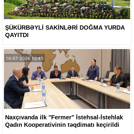
ŞÜKÜRBƏYLİ SAKİNLƏRİ DOĞMA YURDA
QAYITDI
16-07-2026 10:45
Naxçıvanda ilk "Fermer" İstehsal-İstehlak
Qadın Kooperativinin təqdimatı keçirildi