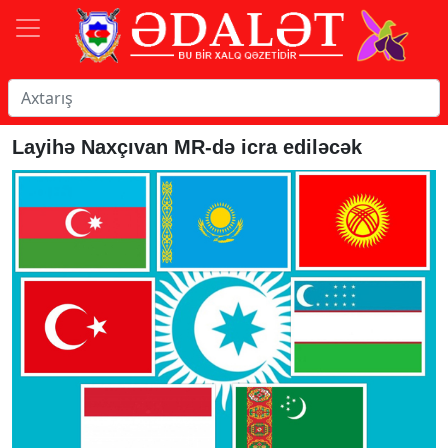
Layihə Naxçıvan MR-də icra ediləcək