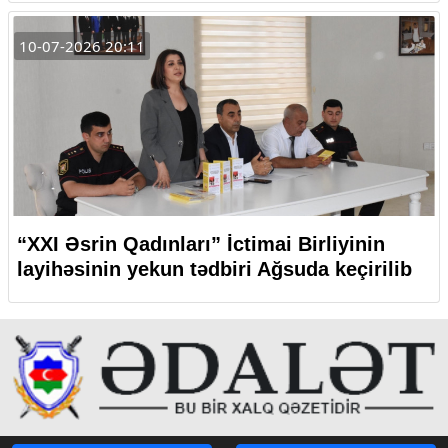
10-07-2026 20:11
“XXI Əsrin Qadınları” İctimai Birliyinin
layihəsinin yekun tədbiri Ağsuda keçirilib