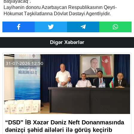
başlayacaq”.
Layihənin donoru Azərbaycan Respublikasının Qeyri-
Hökumət Təşkilatlarına Dövlət Dəstəyi Agentliyidir.
Digər Xəbərlər
31-07-2026 12:50
“DSD” İB Xəzər Dəniz Neft Donanmasında
dənizçi şəhid ailələri ilə görüş keçirib