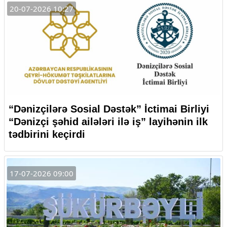
20-07-2026 10:27
“Dənizçilərə Sosial Dəstək” İctimai Birliyi
“Dənizçi şəhid ailələri ilə iş” layihənin ilk
tədbirini keçirdi
17-07-2026 09:00