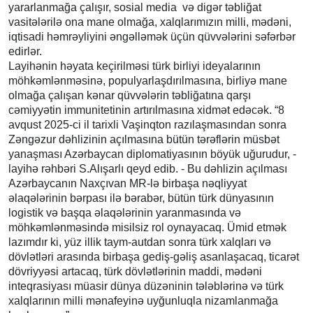
yararlanmağa çalışır, sosial media və digər təbliğat
vasitələrilə ona mane olmağa, xalqlarımızın milli, mədəni,
iqtisadi həmrəyliyini əngəlləmək üçün qüvvələrini səfərbər
edirlər.
Layihənin həyata keçirilməsi türk birliyi ideyalarının
möhkəmlənməsinə, populyarlaşdırılmasına, birliyə mane
olmağa çalışan kənar qüvvələrin təbliğatına qarşı
cəmiyyətin immunitetinin artırılmasına xidmət edəcək. “8
avqust 2025-ci il tarixli Vaşinqton razılaşmasından sonra
Zəngəzur dəhlizinin açılmasına bütün tərəflərin müsbət
yanaşması Azərbaycan diplomatiyasının böyük uğurudur, -
layihə rəhbəri S.Alışarlı qeyd edib. - Bu dəhlizin açılması
Azərbaycanın Naxçıvan MR-lə birbaşa nəqliyyat
əlaqələrinin bərpası ilə bərabər, bütün türk dünyasının
logistik və başqa əlaqələrinin yaranmasında və
möhkəmlənməsində misilsiz rol oynayacaq. Ümid etmək
lazımdır ki, yüz illik taym-autdan sonra türk xalqları və
dövlətləri arasında birbaşa gediş-gəliş asanlaşacaq, ticarət
dövriyyəsi artacaq, türk dövlətlərinin maddi, mədəni
inteqrasiyası müasir dünya düzəninin tələblərinə və türk
xalqlarının milli mənafeyinə uyğunluqla nizamlanmağa