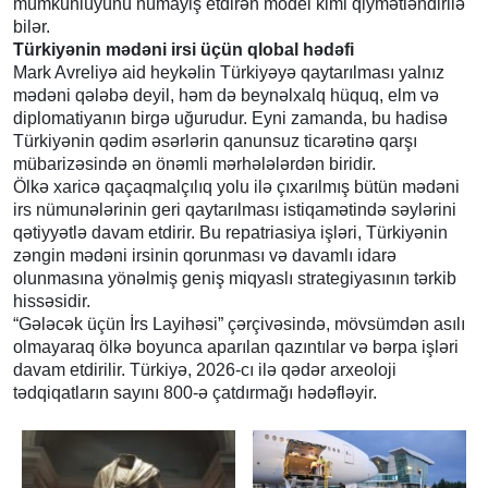
mümkünlüyünü nümayiş etdirən model kimi qiymətləndirilə
bilər.
Türkiyənin mədəni irsi üçün qlobal hədəfi
Mark Avreliyə aid heykəlin Türkiyəyə qaytarılması yalnız
mədəni qələbə deyil, həm də beynəlxalq hüquq, elm və
diplomatiyanın birgə uğurudur. Eyni zamanda, bu hadisə
Türkiyənin qədim əsərlərin qanunsuz ticarətinə qarşı
mübarizəsində ən önəmli mərhələlərdən biridir.
Ölkə xaricə qaçaqmalçılıq yolu ilə çıxarılmış bütün mədəni
irs nümunələrinin geri qaytarılması istiqamətində səylərini
qətiyyətlə davam etdirir. Bu repatriasiya işləri, Türkiyənin
zəngin mədəni irsinin qorunması və davamlı idarə
olunmasına yönəlmiş geniş miqyaslı strategiyasının tərkib
hissəsidir.
“Gələcək üçün İrs Layihəsi” çərçivəsində, mövsümdən asılı
olmayaraq ölkə boyunca aparılan qazıntılar və bərpa işləri
davam etdirilir. Türkiyə, 2026-cı ilə qədər arxeoloji
tədqiqatların sayını 800-ə çatdırmağı hədəfləyir.