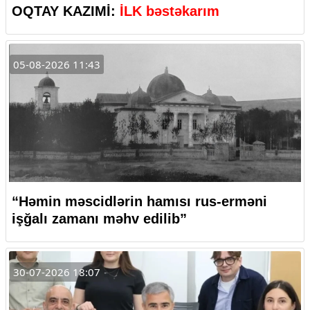
OQTAY KAZIMİ:
İLK bəstəkarım
05-08-2026 11:43
“Həmin məscidlərin hamısı rus-erməni
işğalı zamanı məhv edilib”
30-07-2026 18:07