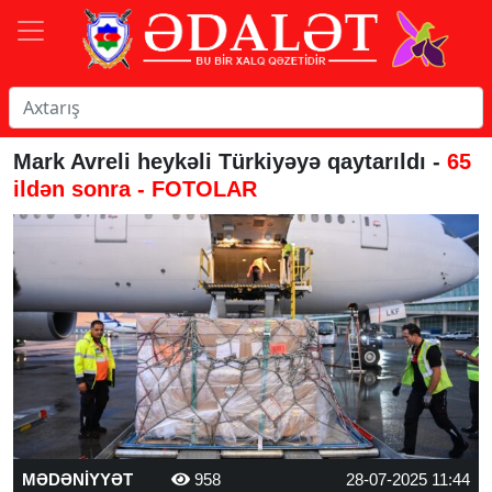
Mark Avreli heykəli Türkiyəyə qaytarıldı -
65
ildən sonra - FOTOLAR
MƏDƏNİYYƏT
958
28-07-2025 11:44