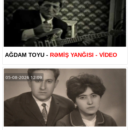
AĞDAM TOYU -
RƏMİŞ YANĞISI - VİDEO
05-08-2026 12:09