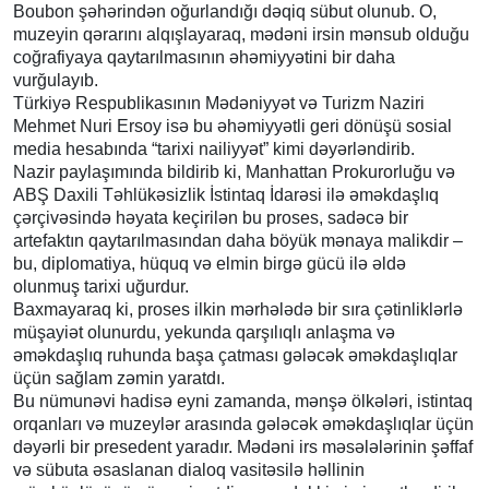
Boubon şəhərindən oğurlandığı dəqiq sübut olunub. O,
muzeyin qərarını alqışlayaraq, mədəni irsin mənsub olduğu
coğrafiyaya qaytarılmasının əhəmiyyətini bir daha
vurğulayıb.
Türkiyə Respublikasının Mədəniyyət və Turizm Naziri
Mehmet Nuri Ersoy isə bu əhəmiyyətli geri dönüşü sosial
media hesabında “tarixi nailiyyət” kimi dəyərləndirib.
Nazir paylaşımında bildirib ki, Manhattan Prokurorluğu və
ABŞ Daxili Təhlükəsizlik İstintaq İdarəsi ilə əməkdaşlıq
çərçivəsində həyata keçirilən bu proses, sadəcə bir
artefaktın qaytarılmasından daha böyük mənaya malikdir –
bu, diplomatiya, hüquq və elmin birgə gücü ilə əldə
olunmuş tarixi uğurdur.
Baxmayaraq ki, proses ilkin mərhələdə bir sıra çətinliklərlə
müşayiət olunurdu, yekunda qarşılıqlı anlaşma və
əməkdaşlıq ruhunda başa çatması gələcək əməkdaşlıqlar
üçün sağlam zəmin yaratdı.
Bu nümunəvi hadisə eyni zamanda, mənşə ölkələri, istintaq
orqanları və muzeylər arasında gələcək əməkdaşlıqlar üçün
dəyərli bir presedent yaradır. Mədəni irs məsələlərinin şəffaf
və sübuta əsaslanan dialoq vasitəsilə həllinin