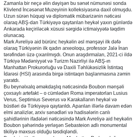
Zamanla bir neçə əlin dəyişən bu sənət nümunəsi sonda
Klivlend İncəsənət Muzeyinin kolleksiyasına daxil olmuşdu.
Uzun sürən hüquqi və diplomatik mübarizənin nəticəsi
olaraq ABŞ-dan Türkiyəyə qaytarılan heykəl yaxın günlərdə
Ankarada keçiriləcək xüsusi sərgidə ictimaiyyətə təqdim
olunacaq.
Mark Avreliyə aid bürünc heykəlin əsl mənşəyi ilk dəfə
olaraq Türkiyənin ilk qadın arxeoloqu, professor Jalə İnan
tərəfindən üzə çıxarılmışdı. Onun araşdırmaları, 2021-ci ildə
Türkiyə Mədəniyyət və Turizm Nazirliyi ilə ABŞ-ın
Manhattan Prokurorluğu və Daxili Təhlükəsizlik İstintaq
İdarəsi (HSI) arasında birgə istintaqın başlanmasına zəmin
yaratdı.
Bu beynəlxalq əməkdaşlıq nəticəsində Boubon mənşəli
çoxsaylı artefakt – o cümlədən Roma imperatorları Lusius
Verus, Septimius Severus və Karakallanın heykəl və
büstləri də Türkiyəyə qaytarıldı. Aparılan illərlə davam edən
elmi analizlər, arxiv sənədləri və hadisələrin canlı
şahidlərinin ifadələri nəticəsində Mark Avreliyə aid heykəlin
Boubon şəhərində yerləşən Sebasteion adlı monumental
tikiliyə məxsus olduğu təsdiqləndi.