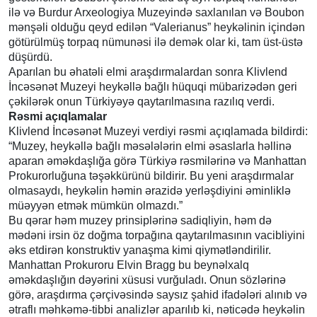
ilə və Burdur Arxeologiya Muzeyində saxlanılan və Boubon
mənşəli olduğu qeyd edilən “Valerianus” heykəlinin içindən
götürülmüş torpaq nümunəsi ilə demək olar ki, tam üst-üstə
düşürdü.
Aparılan bu əhatəli elmi araşdırmalardan sonra Klivlend
İncəsənət Muzeyi heykəllə bağlı hüquqi mübarizədən geri
çəkilərək onun Türkiyəyə qaytarılmasına razılıq verdi.
Rəsmi açıqlamalar
Klivlend İncəsənət Muzeyi verdiyi rəsmi açıqlamada bildirdi:
“Muzey, heykəllə bağlı məsələlərin elmi əsaslarla həllinə
aparan əməkdaşlığa görə Türkiyə rəsmilərinə və Manhattan
Prokurorluğuna təşəkkürünü bildirir. Bu yeni araşdırmalar
olmasaydı, heykəlin həmin ərazidə yerləşdiyini əminliklə
müəyyən etmək mümkün olmazdı.”
Bu qərar həm muzey prinsiplərinə sadiqliyin, həm də
mədəni irsin öz doğma torpağına qaytarılmasının vacibliyini
əks etdirən konstruktiv yanaşma kimi qiymətləndirilir.
Manhattan Prokuroru Elvin Bragg bu beynəlxalq
əməkdaşlığın dəyərini xüsusi vurğuladı. Onun sözlərinə
görə, araşdırma çərçivəsində saysız şahid ifadələri alınıb və
ətraflı məhkəmə-tibbi analizlər aparılıb ki, nəticədə heykəlin