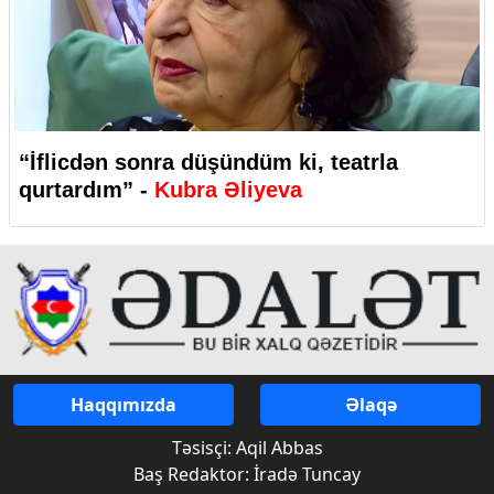
“İflicdən sonra düşündüm ki, teatrla
qurtardım” -
Kubra Əliyeva
Haqqımızda
Əlaqə
Təsisçi: Aqil Abbas
Baş Redaktor: İradə Tuncay