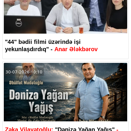
"44" bədii filmi üzərində işi
yekunlaşdırdıq" -
Anar Ələkbərov
30-07-2026 10:10
Zəka Vilayətoğlu:
"Dənizə Yağan Yağış"
-