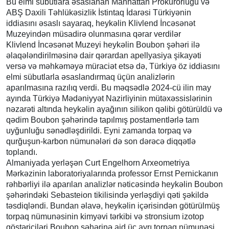
Bu elmi sübutlara əsaslanan Manhattan Prokurorluğu və
ABŞ Daxili Təhlükəsizlik İstintaq İdarəsi Türkiyənin
iddiasını əsaslı sayaraq, heykəlin Klivlend İncəsənət
Muzeyindən müsadirə olunmasına qərar verdilər
Klivlend İncəsənət Muzeyi heykəlin Boubon şəhəri ilə
əlaqələndirilməsinə dair qərardan apellyasiya şikayəti
versə və məhkəməyə müraciət etsə də, Türkiyə öz iddiasını
elmi sübutlarla əsaslandırmaq üçün analizlərin
aparılmasına razılıq verdi. Bu məqsədlə 2024-cü ilin may
ayında Türkiyə Mədəniyyət Nazirliyinin mütəxəssislərinin
nəzarəti altında heykəlin ayağının silikon qəlibi götürüldü və
qədim Boubon şəhərində tapılmış postamentlərlə tam
uyğunluğu sənədləşdirildi. Eyni zamanda torpaq və
qurğuşun-karbon nümunələri də son dərəcə diqqətlə
toplandı.
Almaniyada yerləşən Curt Engelhorn Arxeometriya
Mərkəzinin laboratoriyalarında professor Ernst Pernickanın
rəhbərliyi ilə aparılan analizlər nəticəsində heykəlin Boubon
şəhərindəki Sebasteion tikilisində yerləşdiyi qəti şəkildə
təsdiqləndi. Bundan əlavə, heykəlin içərisindən götürülmüş
torpaq nümunəsinin kimyəvi tərkibi və stronsium izotop
göstəriciləri Boubon şəhərinə aid üç ayrı torpaq nümunəsi