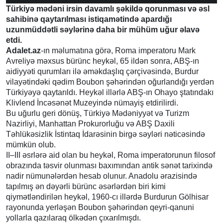
Türkiyə mədəni irsin davamlı şəkildə qorunması və əsl
sahibinə qaytarılması istiqamətində apardığı
uzunmüddətli səylərinə daha bir mühüm uğur əlavə
etdi.
Adalet.az
-ın məlumatına görə, Roma imperatoru Mark
Avreliyə məxsus bürünc heykəl, 65 ildən sonra, ABŞ-ın
aidiyyəti qurumları ilə əməkdaşlıq çərçivəsində, Burdur
vilayətindəki qədim Boubon şəhərindən oğurlandığı yerdən
Türkiyəyə qaytarıldı. Heykəl illərlə ABŞ-ın Ohayo ştatındakı
Klivlend İncəsənət Muzeyində nümayiş etdirilirdi.
Bu uğurlu geri dönüş, Türkiyə Mədəniyyət və Turizm
Nazirliyi, Manhattan Prokurorluğu və ABŞ Daxili
Təhlükəsizlik İstintaq İdarəsinin birgə səyləri nəticəsində
mümkün olub.
II–III əsrlərə aid olan bu heykəl, Roma imperatorunun filosof
obrazında təsvir olunması baxımından antik sənət tarixində
nadir nümunələrdən hesab olunur. Anadolu ərazisində
tapılmış ən dəyərli bürünc əsərlərdən biri kimi
qiymətləndirilən heykəl, 1960-cı illərdə Burdurun Gölhisar
rayonunda yerləşən Boubon şəhərindən qeyri-qanuni
yollarla qazılaraq ölkədən çıxarılmışdı.