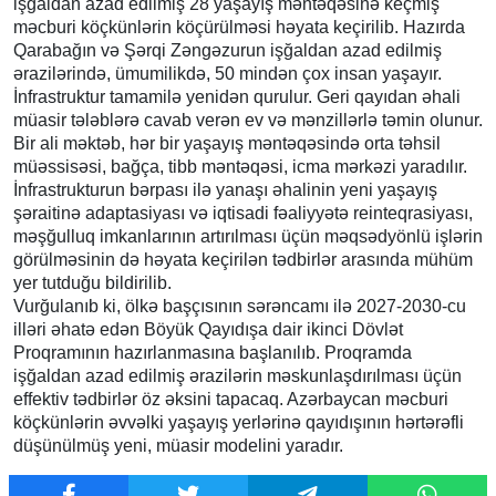
işğaldan azad edilmiş 28 yaşayış məntəqəsinə keçmiş
məcburi köçkünlərin köçürülməsi həyata keçirilib. Hazırda
Qarabağın və Şərqi Zəngəzurun işğaldan azad edilmiş
ərazilərində, ümumilikdə, 50 mindən çox insan yaşayır.
İnfrastruktur tamamilə yenidən qurulur. Geri qayıdan əhali
müasir tələblərə cavab verən ev və mənzillərlə təmin olunur.
Bir ali məktəb, hər bir yaşayış məntəqəsində orta təhsil
müəssisəsi, bağça, tibb məntəqəsi, icma mərkəzi yaradılır.
İnfrastrukturun bərpası ilə yanaşı əhalinin yeni yaşayış
şəraitinə adaptasiyası və iqtisadi fəaliyyətə reinteqrasiyası,
məşğulluq imkanlarının artırılması üçün məqsədyönlü işlərin
görülməsinin də həyata keçirilən tədbirlər arasında mühüm
yer tutduğu bildirilib.
Vurğulanıb ki, ölkə başçısının sərəncamı ilə 2027-2030-cu
illəri əhatə edən Böyük Qayıdışa dair ikinci Dövlət
Proqramının hazırlanmasına başlanılıb. Proqramda
işğaldan azad edilmiş ərazilərin məskunlaşdırılması üçün
effektiv tədbirlər öz əksini tapacaq. Azərbaycan məcburi
köçkünlərin əvvəlki yaşayış yerlərinə qayıdışının hərtərəfli
düşünülmüş yeni, müasir modelini yaradır.