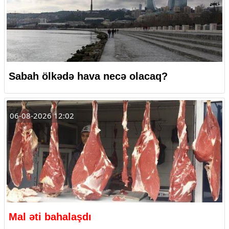
Sabah ölkədə hava necə olacaq?
06-08-2026 12:02
Mal əti bahalaşdı