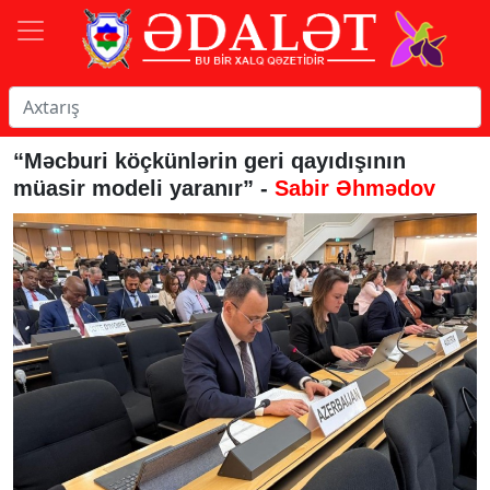
“Məcburi köçkünlərin geri qayıdışının
müasir modeli yaranır” -
Sabir Əhmədov