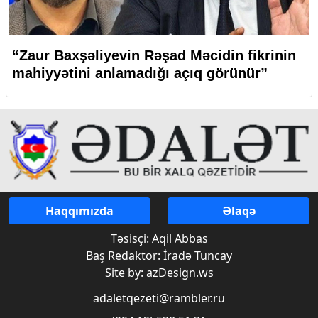
“Zaur Baxşəliyevin Rəşad Məcidin fikrinin
mahiyyətini anlamadığı açıq görünür”
Haqqımızda
Əlaqə
Təsisçi: Aqil Abbas
Baş Redaktor: İradə Tuncay
Site by: azDesign.ws
adaletqezeti@rambler.ru