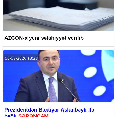
AZCON-a yeni səlahiyyət verilib
06-08-2026 13:23
Prezidentdən Bəxtiyar Aslanbəyli ilə
bağlı
SƏRƏNCAM