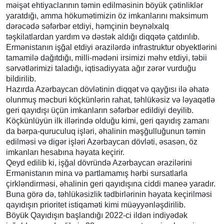
məişət ehtiyaclarının təmin edilməsinin böyük çətinliklər
yaratdığı, amma hökumətimizin öz imkanlarını maksimum
dərəcədə səfərbər etdiyi, həmçinin beynəlxalq
təşkilatlardan yardım və dəstək aldığı diqqətə çatdırılıb.
Ermənistanın işğal etdiyi ərazilərdə infrastruktur obyektlərini
tamamilə dağıtdığı, milli-mədəni irsimizi məhv etdiyi, təbii
sərvətlərimizi taladığı, iqtisadiyyata ağır zərər vurduğu
bildirilib.
Hazırda Azərbaycan dövlətinin diqqət və qayğısı ilə əhatə
olunmuş məcburi köçkünlərin rahat, təhlükəsiz və ləyaqətlə
geri qayıdışı üçün imkanların səfərbər edildiyi deyilib.
Köçkünlüyün ilk illərində olduğu kimi, geri qayıdış zamanı
da bərpa-quruculuq işləri, əhalinin məşğulluğunun təmin
edilməsi və digər işləri Azərbaycan dövləti, əsasən, öz
imkanları hesabına həyata keçirir.
Qeyd edilib ki, işğal dövründə Azərbaycan ərazilərini
Ermənistanın mina və partlamamış hərbi sursatlarla
çirkləndirməsi, əhalinin geri qayıdışına ciddi maneə yaradır.
Buna görə də, təhlükəsizlik tədbirlərinin həyata keçirilməsi
qayıdışın prioritet istiqaməti kimi müəyyənləşdirilib.
Böyük Qayıdışın başlandığı 2022-ci ildən indiyədək