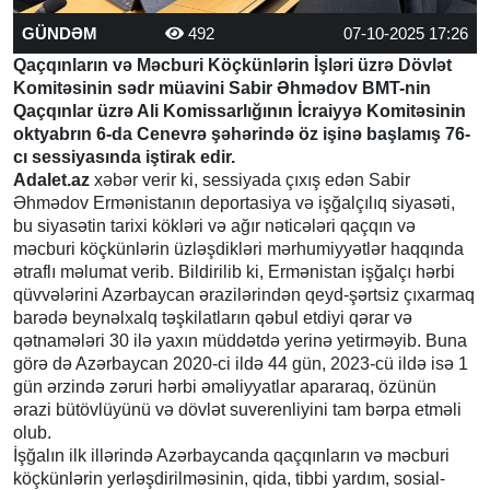
GÜNDƏM
492
07-10-2025 17:26
Qaçqınların və Məcburi Köçkünlərin İşləri üzrə Dövlət
Komitəsinin sədr müavini Sabir Əhmədov BMT-nin
Qaçqınlar üzrə Ali Komissarlığının İcraiyyə Komitəsinin
oktyabrın 6-da Cenevrə şəhərində öz işinə başlamış 76-
cı sessiyasında iştirak edir.
Adalet.az
xəbər verir ki, sessiyada çıxış edən Sabir
Əhmədov Ermənistanın deportasiya və işğalçılıq siyasəti,
bu siyasətin tarixi kökləri və ağır nəticələri qaçqın və
məcburi köçkünlərin üzləşdikləri mərhumiyyətlər haqqında
ətraflı məlumat verib. Bildirilib ki, Ermənistan işğalçı hərbi
qüvvələrini Azərbaycan ərazilərindən qeyd-şərtsiz çıxarmaq
barədə beynəlxalq təşkilatların qəbul etdiyi qərar və
qətnamələri 30 ilə yaxın müddətdə yerinə yetirməyib. Buna
görə də Azərbaycan 2020-ci ildə 44 gün, 2023-cü ildə isə 1
gün ərzində zəruri hərbi əməliyyatlar apararaq, özünün
ərazi bütövlüyünü və dövlət suverenliyini tam bərpa etməli
olub.
İşğalın ilk illərində Azərbaycanda qaçqınların və məcburi
köçkünlərin yerləşdirilməsinin, qida, tibbi yardım, sosial-