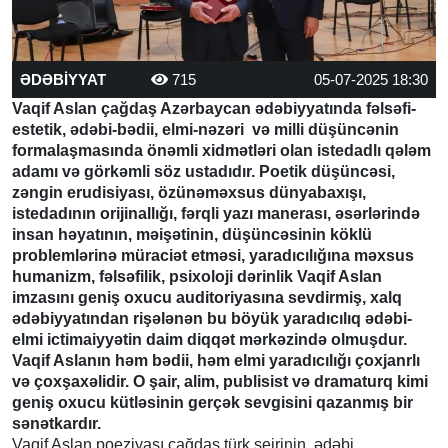
ƏDƏBİYYAT
715
05-07-2025 18:30
Vaqif Aslan çağdaş Azərbaycan ədəbiyyatında fəlsəfi-
estetik, ədəbi-bədii, elmi-nəzəri və milli düşüncənin
formalaşmasında önəmli xidmətləri olan istedadlı qələm
adamı və görkəmli söz ustadıdır. Poetik düşüncəsi,
zəngin erudisiyası, özünəməxsus dünyabaxışı,
istedadının orijinallığı, fərqli yazı manerası, əsərlərində
insan həyatının, məişətinin, düşüncəsinin köklü
problemlərinə müraciət etməsi, yaradıcılığına məxsus
humanizm, fəlsəfilik, psixoloji dərinlik Vaqif Aslan
imzasını geniş oxucu auditoriyasına sevdirmiş, xalq
ədəbiyyatından rişələnən bu böyük yaradıcılıq ədəbi-
elmi ictimaiyyətin daim diqqət mərkəzində olmuşdur.
Vaqif Aslanın həm bədii, həm elmi yaradıcılığı çoxjanrlı
və çoxşaxəlidir. O şair, alim, publisist və dramaturq kimi
geniş oxucu kütləsinin gerçək sevgisini qazanmış bir
sənətkardır.
Vaqif Aslan poeziyası çağdaş türk şeirinin ədəbi