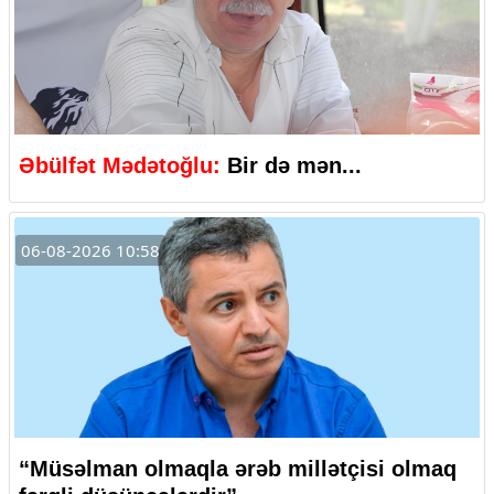
Əbülfət Mədətoğlu:
Bir də mən...
06-08-2026 10:58
“Müsəlman olmaqla ərəb millətçisi olmaq