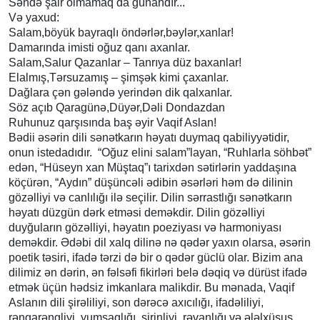
Səndə şair olmamaq da günahdır...
Və yaxud:
Salam,böyük bayraqlı öndərlər,bəylər,xanlar!
Damarında imisti oğuz qanı axanlar.
Salam,Salur Qazanlar – Tanrıya düz baxanlar!
Elalmış,Tərsuzamış – şimşək kimi çaxanlar.
Dağlara çən gələndə yerindən dik qalxanlar.
Söz açıb Qaragünə,Düyər,Dəli Dondazdan
Ruhunuz qarşısında baş əyir Vaqif Aslan!
Bədii əsərin dili sənətkarın həyatı duymaq qabiliyyətidir,
onun istedadıdır. “Oğuz elini salam”layan, “Ruhlarla söhbət”
edən, “Hüseyn xan Müştaq”ı tarixdən sətirlərin yaddaşına
köçürən, “Aydın” düşüncəli ədibin əsərləri həm də dilinin
gözəlliyi və canlılığı ilə seçilir. Dilin sərrastlığı sənətkarın
həyatı düzgün dərk etməsi deməkdir. Dilin gözəlliyi
duyğuların gözəlliyi, həyatın poeziyası və harmoniyası
deməkdir. Ədəbi dil xalq dilinə nə qədər yaxın olarsa, əsərin
poetik təsiri, ifadə tərzi də bir o qədər güclü olar. Bizim ana
dilimiz ən dərin, ən fəlsəfi fikirləri belə dəqiq və dürüst ifadə
etmək üçün hədsiz imkanlara malikdir. Bu mənada, Vaqif
Aslanın dili şirəliliyi, son dərəcə axıcılığı, ifadəliliyi,
rəngarəngliyi, yumşaqlığı, şirinliyi, rəvanlığı və ələlxüsus