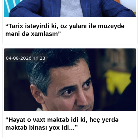
“Tarix istəyirdi ki, öz yalanı ilə muzeydə
məni də xamlasın”
04-08-2026 11:23
“Həyat o vaxt məktəb idi ki, heç yerdə
məktəb binası yox idi...”