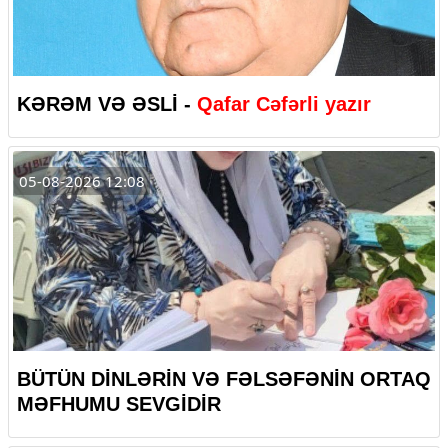
KƏRƏM VƏ ƏSLİ -
Qafar Cəfərli yazır
05-08-2026 12:08
BÜTÜN DİNLƏRİN VƏ FƏLSƏFƏNİN ORTAQ
MƏFHUMU SEVGİDİR