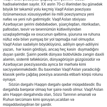
hadisələrindən sayılır. XX əsrin 70-ci illərindən bu günədək
böyük bir təkamül yolu keçmiş Vaqif Aslan poeziyası
özünəməxsus xüsusiyyətləri ilə milli poeziyamıza yeni
nəfəs və yeni ruh gətirmişdir. Vaqif Aslan stixiyası
Azərbaycan şeirini dəbdəbədən, şüarçılıqdan, ritorikadan,
pafosdan, təsvir və tərənnümün kütləviliyindən
uzaqlaşdırmağa və oxucunun qəlbinə, şüuruna və ruhuna
nüfuz edə bilən yumşaq bir yol tapmağa nail olmuşdur.
Vaqif Aslan sadəliyin böyüklüyünü, adiliyin qeyri-adiliyini
yazan, hər kəsin gördüyü, ancaq heç kəsin duymadığını
duyan şairdir. Şairin poetik dünyası bütövlükdə zəngin daxili
aləmin, sistemli təfəkkürün, dünyagörüşün güzgüsüdür və
Azərbaycan poeziyasında ayrıca bir mərhələ kimi
səciyyələnməkdədir. Bu baxımdan Vaqif Aslan yaradıcılığı
klassik şeirlə çağdaş poeziya arasında etibarlı körpü rolunu
oynayır.
Sözün dərgahı Haqqın dərgahı qədər müqəddəsdir. Bu
dərgahda bərqərar olmaq hər şairə nəsib olmur. Vaqif Aslan
alnı Haqqın dərgahında olan, Sözü Tanrının əmanəti və
Ruhun tərcümanı kimi qoruyan,ucaldan və
müqəddəsləşdirən bir şairdir.