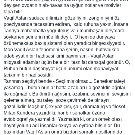
dəyişən ovqatının ab-havasına uyğun notlar və motivlər
tapa bilir.
Vaqif Aslan sadəcə dilimizin gözəlliyini, zənginliyini öz
poeziyasında təcəssüm etdirən, xalq ruhuna yaxın, İnsana,
Tanrıya məhəbbətlə yoğrulmuş və ümumbəşəri ideyalara
söykənən şeirlərin müəllifi deyil. O həm də dünyaya
özünəməxsus baxış sistemi olan yaradıcı bir şəxsiyyətdir.
Mən Vaqif Aslan fenomeninə şeirin, nəsrin, bütövlükdə
ədəbiyyatın bir hadisəsi kimi baxmıram - Vaqif Aslan
miqyaslı adamlar üçün belə bir təsnifat darısqal görünür. O,
Ruhun bütün bəşəriyyət üçün ümumi olan mənəviyyat
tarixinin bir hadisəsidir.
Tanrının seçdiyi bəndə - Seçilmiş olmaq... Sənətkar taleyi
yaşamaq... bütün bunlar hətta əzabları ilə gözəldir, ağrıları
ilə doğmadır. Bu ömrün ağrısını, əzabını, sevincini, sevgisini
qələmə almaq, bu taleyi sözə çevirmək də bir ayrı
gözəllikdir. Məşhur Çex yazıçısı, şair, dramaturq və filosof
Milan Kundera yazırdı ki, hər bir sənətkar özünə
avtobioqrafiya yazmalıdı. Yazmalıdı ki, onun örnək olası
həyat yolunu adi insanlar oxuya və öyrənə bilsinlər. Bu
baxımdan Vaqif Aslan ömrü bizdən sonrakı nəsillərin də