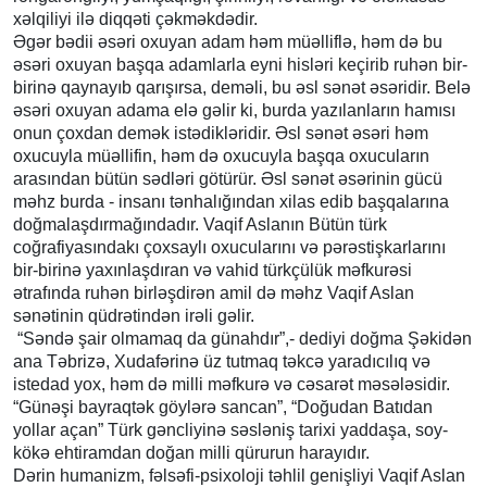
xəlqiliyi ilə diqqəti çəkməkdədir.
Əgər bədii əsəri oxuyan adam həm müəlliflə, həm də bu
əsəri oxuyan başqa adamlarla eyni hisləri keçirib ruhən bir-
birinə qaynayıb qarışırsa, deməli, bu əsl sənət əsəridir. Belə
əsəri oxuyan adama elə gəlir ki, burda yazılanların hamısı
onun çoxdan demək istədikləridir. Əsl sənət əsəri həm
oxucuyla müəllifin, həm də oxucuyla başqa oxucuların
arasından bütün sədləri götürür. Əsl sənət əsərinin gücü
məhz burda - insanı tənhalığından xilas edib başqalarına
doğmalaşdırmağındadır. Vaqif Aslanın Bütün türk
coğrafiyasındakı çoxsaylı oxucularını və pərəstişkarlarını
bir-birinə yaxınlaşdıran və vahid türkçülük məfkurəsi
ətrafında ruhən birləşdirən amil də məhz Vaqif Aslan
sənətinin qüdrətindən irəli gəlir.
“Səndə şair olmamaq da günahdır”,- dediyi doğma Şəkidən
ana Təbrizə, Xudafərinə üz tutmaq təkcə yaradıcılıq və
istedad yox, həm də milli məfkurə və cəsarət məsələsidir.
“Günəşi bayraqtək göylərə sancan”, “Doğudan Batıdan
yollar açan” Türk gəncliyinə səsləniş tarixi yaddaşa, soy-
kökə ehtiramdan doğan milli qürurun harayıdır.
Dərin humanizm, fəlsəfi-psixoloji təhlil genişliyi Vaqif Aslan