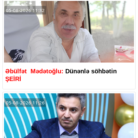
05-08-2026 11:32
Əbülfət Mədətoğlu:
Dünənlə söhbətin
ŞEİRİ
05-08-2026 11:26