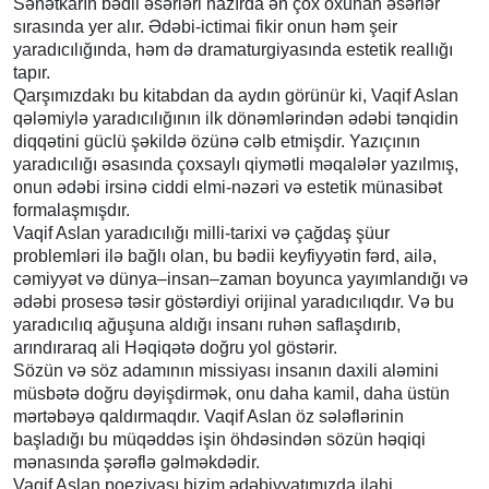
Sənətkarın bədii əsərləri hazırda ən çox oxunan əsərlər
sırasında yer alır. Ədəbi-ictimai fikir onun həm şeir
yaradıcılığında, həm də dramaturgiyasında estetik reallığı
tapır.
Qarşımızdakı bu kitabdan da aydın görünür ki, Vaqif Aslan
qələmiylə yaradıcılığının ilk dönəmlərindən ədəbi tənqidin
diqqətini güclü şəkildə özünə cəlb etmişdir. Yazıçının
yaradıcılığı əsasında çoxsaylı qiymətli məqalələr yazılmış,
onun ədəbi irsinə ciddi elmi-nəzəri və estetik münasibət
formalaşmışdır.
Vaqif Aslan yaradıcılığı milli-tarixi və çağdaş şüur
problemləri ilə bağlı olan, bu bədii keyfiyyətin fərd, ailə,
cəmiyyət və dünya–insan–zaman boyunca yayımlandığı və
ədəbi prosesə təsir göstərdiyi orijinal yaradıcılıqdır. Və bu
yaradıcılıq ağuşuna aldığı insanı ruhən saflaşdırıb,
arındıraraq ali Həqiqətə doğru yol göstərir.
Sözün və söz adamının missiyası insanın daxili aləmini
müsbətə doğru dəyişdirmək, onu daha kamil, daha üstün
mərtəbəyə qaldırmaqdır. Vaqif Aslan öz sələflərinin
başladığı bu müqəddəs işin öhdəsindən sözün həqiqi
mənasında şərəflə gəlməkdədir.
Vaqif Aslan poeziyası bizim ədəbiyyatımızda ilahi