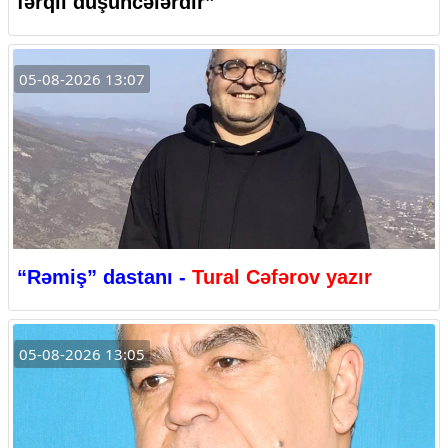
fərqli düşüncələrdir”
05-08-2026 13:07
“Rəmiş” dastanı -
Tural Cəfərov yazır
05-08-2026 13:05