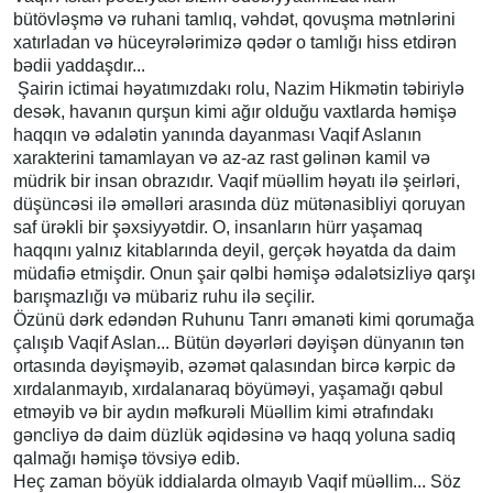
bütövləşmə və ruhani tamlıq, vəhdət, qovuşma mətnlərini
xatırladan və hüceyrələrimizə qədər o tamlığı hiss etdirən
bədii yaddaşdır...
Şairin ictimai həyatımızdakı rolu, Nazim Hikmətin təbiriylə
desək, havanın qurşun kimi ağır olduğu vaxtlarda həmişə
haqqın və ədalətin yanında dayanması Vaqif Aslanın
xarakterini tamamlayan və az-az rast gəlinən kamil və
müdrik bir insan obrazıdır. Vaqif müəllim həyatı ilə şeirləri,
düşüncəsi ilə əməlləri arasında düz mütənasibliyi qoruyan
saf ürəkli bir şəxsiyyətdir. O, insanların hürr yaşamaq
haqqını yalnız kitablarında deyil, gerçək həyatda da daim
müdafiə etmişdir. Onun şair qəlbi həmişə ədalətsizliyə qarşı
barışmazlığı və mübariz ruhu ilə seçilir.
Özünü dərk edəndən Ruhunu Tanrı əmanəti kimi qorumağa
çalışıb Vaqif Aslan... Bütün dəyərləri dəyişən dünyanın tən
ortasında dəyişməyib, əzəmət qalasından bircə kərpic də
xırdalanmayıb, xırdalanaraq böyüməyi, yaşamağı qəbul
etməyib və bir aydın məfkurəli Müəllim kimi ətrafındakı
gəncliyə də daim düzlük əqidəsinə və haqq yoluna sadiq
qalmağı həmişə tövsiyə edib.
Heç zaman böyük iddialarda olmayıb Vaqif müəllim... Söz