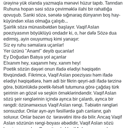
ürəyinə yük olanda yazmaqla mənəvi hüzur tapıb. Tanrıdan
Ruhuna hopan səsi sözə çevirməklə ilahi bir rahatlığa
qovuşub. Sanki sözə, sənətə sığınaraq dünyanın boş hay-
küyündən xilas olmağa çalışıb...
Şairlik sözə münasibətdən başlayır. Vaqif Aslan
poeziyasının böyüklüyü ondadır ki, o, hər dəfə Sözə dua
edirmiş, ayin oxuyurmuş kimi yanaşır:
Siz ey ruhu səmalara uçanlar!
Yer üzünü "Anam!" deyib qucanlar!
Ey Doğudan Batıya yol açanlar
Elxanım hey, xaqanım hey, xanım hey!
Poetik sözün dəyəri onun ifadə elədiyi həqiqətin
fövqündədi. Fikrimcə, Vaqif Aslan poeziyası həm ifadə
elədiyi həqiqətlərə, həm adi bir fikrin qeyri-adi ifadə tərzinə
görə, bütünlükdə poetik-fəlsəfi tutumuna görə çağdaş türk
şeirinin ən gözəl və seşkin örnəklərindəndir. Vaqif Aslan
sözü şeir rənglərinin içində ayrıca bir çalardı, ayrıca bir
rəngdi: özünəməxsus Vaqif Aslan rəngi. Təbiətin rəngləri
sonsuzdur. Onlar ayrı-ayrı fəsillərdə gah canlanır, gah
soluxur. Onlar bəzən öz təravətini itirə də bilir. Ancaq Vaqif
Aslan sözünün rəngi-boyası əbədidir, Vaqif Aslan sözü