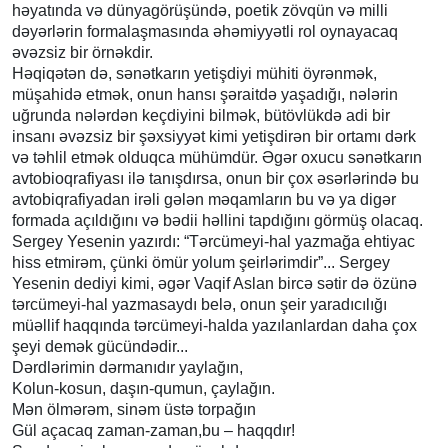
həyatında və dünyagörüşündə, poetik zövqün və milli
dəyərlərin formalaşmasında əhəmiyyətli rol oynayacaq
əvəzsiz bir örnəkdir.
Həqiqətən də, sənətkarın yetişdiyi mühiti öyrənmək,
müşahidə etmək, onun hansı şəraitdə yaşadığı, nələrin
uğrunda nələrdən keçdiyini bilmək, bütövlükdə adi bir
insanı əvəzsiz bir şəxsiyyət kimi yetişdirən bir ortamı dərk
və təhlil etmək olduqca mühümdür. Əgər oxucu sənətkarın
avtobioqrafiyası ilə tanışdırsa, onun bir çox əsərlərində bu
avtobiqrafiyadan irəli gələn məqamların bu və ya digər
formada açıldığını və bədii həllini tapdığını görmüş olacaq.
Sergey Yesenin yazırdı: “Tərcümeyi-hal yazmağa ehtiyac
hiss etmirəm, çünki ömür yolum şeirlərimdir”... Sergey
Yesenin dediyi kimi, əgər Vaqif Aslan bircə sətir də özünə
tərcümeyi-hal yazmasaydı belə, onun şeir yaradıcılığı
müəllif haqqında tərcümeyi-halda yazılanlardan daha çox
şeyi demək gücündədir...
Dərdlərimin dərmanıdır yaylağın,
Kolun-kosun, daşın-qumun, çaylağın.
Mən ölmərəm, sinəm üstə torpağın
Gül açacaq zaman-zaman,bu – haqqdır!