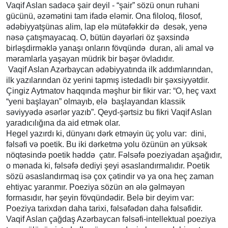
Vaqif Aslan sadəcə şair deyil - “şair” sözü onun ruhani
gücünü, əzəmətini tam ifadə eləmir. Ona filoloq, filosof,
ədəbiyyatşünas alim, lap elə mütəfəkkir də desək, yenə
nəsə çatışmayacaq. O, bütün dəyərləri öz şəxsində
birləşdirməklə yanaşı onların fövqündə duran, ali amal və
məramlarla yaşayan müdrik bir bəşər övladıdır.
Vaqif Aslan Azərbaycan ədəbiyyatında ilk addımlarından,
ilk yazılarından öz yerini tapmış istedadlı bir şəxsiyyətdir.
Çingiz Aytmatov haqqında məşhur bir fikir var: “O, heç vaxt
“yeni başlayan” olmayıb, elə başlayandan klassik
səviyyədə əsərlər yazıb”. Qeyd-şərtsiz bu fikri Vaqif Aslan
yaradıcılığına da aid etmək olar.
Hegel yazırdı ki, dünyanı dərk etməyin üç yolu var: dini,
fəlsəfi və poetik. Bu iki dərketmə yolu özünün ən yüksək
nöqtəsində poetik həddə çatır. Fəlsəfə poeziyadan aşağıdır,
o mənada ki, fəlsəfə dediyi şeyi əsaslandırmalıdır. Poetik
sözü əsaslandırmaq isə çox çətindir və ya ona heç zaman
ehtiyac yaranmır. Poeziya sözün ən ələ gəlməyən
formasıdır, hər şeyin fövqündədir. Belə bir deyim var:
Poeziya tarixdən daha tarixi, fəlsəfədən daha fəlsəfidir.
Vaqif Aslan çağdaş Azərbaycan fəlsəfi-intellektual poeziya