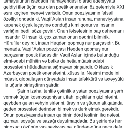
təmayülünün istedadlı nümayəndəsi olaraq ədəbiyyata
gəldiyi illər üçün xas olan poetik ənənələri öz qələmiylə XXI
əsrə keçirən mənəvi varisdir. Onun poeziyasının fəlsəfi
özəlliyi ondadır ki, Vaqif Aslan insan ruhuna, mənəviyyatına
kəpənək çiçək ləçəyinə qonduğu kimi qonur və insanın
varlığını bədii sözə çevirir. Onun fəlsəfəsinin baş qəhrəmanı
İnsandır. O insan ki, çox zaman onun qədrini bilmirik.
Hürufilər deyirdi, insan Həqdən qopmuş nur parçasıdır. Bu
mənada, Vaqif Aslan poeziyası Həqdən qopmuş nur
parçasının poetik ifadəsidir. Vaqif Aslan içində bulunduğu
elmi-ədəbi mühitin və bəlkə də hətta müasir ədəbi
proseslərin hüdudlarına sığmayan bir şairdir. O klassik
Azərbaycan poetik ənənələrini, xüsusilə, Nəsimi modelini
müasir, qloballaşan dünyadakı insan təfəkkürü və təxəyyülü
ilə uğurla birləşdirən şairdir.
Şairin izaha, təhlilə çətinliklə yatan poeziyasına şərh
vermək üçün kosmosqoniyanı, ilahi pıçıltıların gizlinlərini,
qeybdən gələn vəhyin sirlərini, ürəyin və şüurun alt qatında
gedən prosesləri dərindən bilmək və dərk etmək gərəkdir.
Onun poeziyasında insan qəlbinin dörd fəslinin ilıq nəfəsi,
qızmarı, soyuğu və sazağı duyulmaqdadır. Bu şeirlərdə hər
bir oxucu özünün yaş səviyyəsinə, gündən-günə neçə dəfə