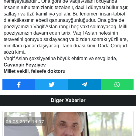
həmişəyaşardır... Ona görə də Vaqif Aslanı oxuyanda
insanın ruhu təmizlənir, təzələnir, daxili dünyası büllurlaşır,
saflaşır və üzü kamilliyə yol alır. Bu fenomen insan-təbiət
dialektikasının əbədi qanunauyğunluğudur. Ona görə də
poeziyamızın Vaqif Aslan rəngi heç vaxt solmayacaq. Milli
poeziyamızın davam edən tarixi Vaqif Aslan nəfəsinin
təravətini qoruyub saxlayacaq və bizdən sonrakı yüzillərə,
minillərə qədər daşıyacaq: Tanrı duası kimi, Dədə Qorqud
sözü kimi...
Vaqif Aslan şəxsiyyətinə böyük ehtiram və sevgilərlə,
Cavanşir Feyziyev
Millət vəkili, fəlsəfə doktoru
Digər Xəbərlər
06-08-2026 14:07