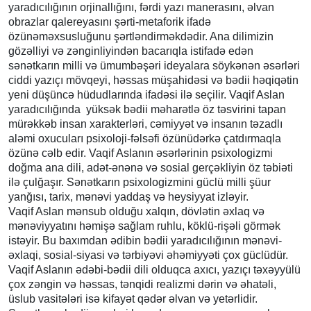
yaradıcılığının orjinallığını, fərdi yazı manerasını, əlvan
obrazlar qalereyasını şərti-metaforik ifadə
özünəməxsusluğunu şərtləndirməkdədir. Ana dilimizin
gözəlliyi və zənginliyindən bacarıqla istifadə edən
sənətkarın milli və ümumbəşəri ideyalara söykənən əsərləri
ciddi yazıçı mövqeyi, həssas müşahidəsi və bədii həqiqətin
yeni düşüncə hüdudlarında ifadəsi ilə seçilir. Vaqif Aslan
yaradıcılığında yüksək bədii məharətlə öz təsvirini tapan
mürəkkəb insan xarakterləri, cəmiyyət və insanın təzadlı
aləmi oxucuları psixoloji-fəlsəfi özünüdərkə çatdırmaqla
özünə cəlb edir. Vaqif Aslanın əsərlərinin psixologizmi
doğma ana dili, adət-ənənə və sosial gerçəkliyin öz təbiəti
ilə çulğaşır. Sənətkarın psixologizmini güclü milli şüur
yanğısı, tarix, mənəvi yaddaş və heysiyyat izləyir.
Vaqif Aslan mənsub olduğu xalqın, dövlətin əxlaq və
mənəviyyatını həmişə sağlam ruhlu, köklü-rişəli görmək
istəyir. Bu baxımdan ədibin bədii yaradıcılığının mənəvi-
əxlaqi, sosial-siyasi və tərbiyəvi əhəmiyyəti çox güclüdür.
Vaqif Aslanın ədəbi-bədii dili olduqca axıcı, yazıçı təxəyyülü
çox zəngin və həssas, tənqidi realizmi dərin və əhatəli,
üslub vasitələri isə kifayət qədər əlvan və yetərlidir.