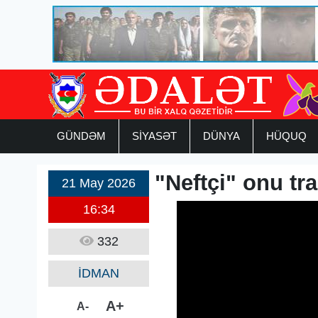
GÜNDƏM
SİYASƏT
DÜNYA
HÜQUQ
"Neftçi" onu tra
21 May 2026
16:34
332
İDMAN
A+
A-