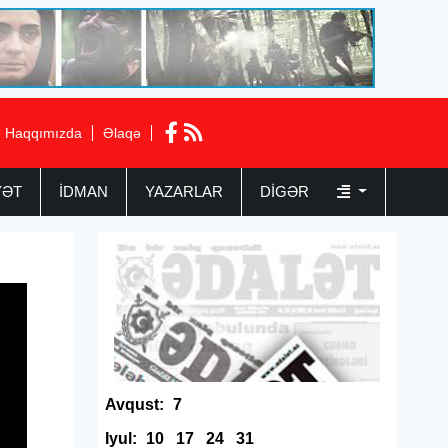
Haqqımızda
Əlaqə
YƏT
İDMAN
YAZARLAR
DIGƏR
Avqust:
7
Iyul:
10
17
24
31