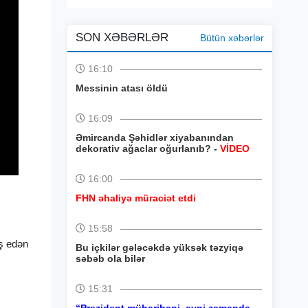
SON XƏBƏRLƏR
Bütün xəbərlər
16:10
Messinin atası öldü
16:09
Əmircanda Şəhidlər xiyabanından
dekorativ ağaclar oğurlanıb? -
VİDEO
16:00
FHN əhaliyə müraciət etdi
15:58
ış edən
Bu içkilər gələcəkdə yüksək təzyiqə
səbəb ola bilər
15:31