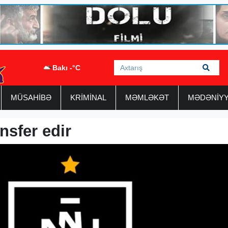
Bakı -°C
MÜSAHİBƏ
KRİMİNAL
MƏMLƏKƏT
MƏDƏNİY
nsfer edir