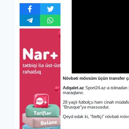
Növbəti mövsüm üçün transfer çalı
Adqalet.az
Sport24.az-a istinadən 
maraqlanır.
28 yaşlı futbolçu həm cinah müdafiə
"Brusque"yə məxsusdur.
Qeyd edək ki, "Neftçi" növbəti mö