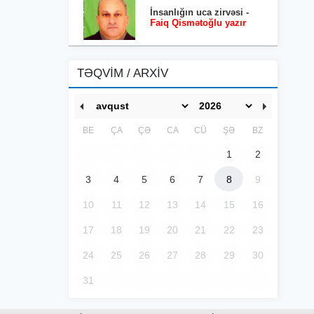
İnsanlığın uca zirvəsi -
Faiq Qismətoğlu yazır
TƏQVİM / ARXİV
BE
ÇA
ÇƏ
CA
CÜ
ŞƏ
BZ
1
2
3
4
5
6
7
8
9
10
11
12
13
14
15
16
17
18
19
20
21
22
23
24
25
26
27
28
29
30
31