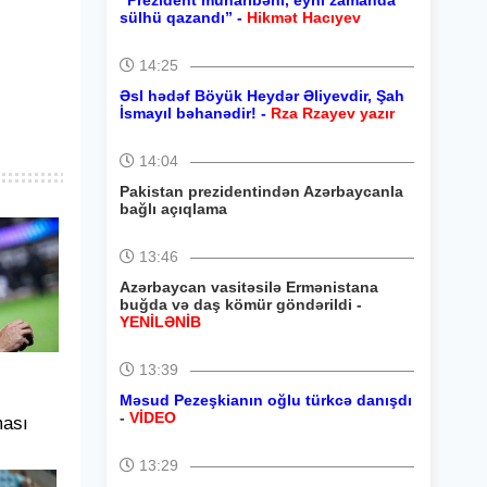
“Prezident müharibəni, eyni zamanda
sülhü qazandı” -
Hikmət Hacıyev
14:25
Əsl hədəf Böyük Heydər Əliyevdir, Şah
İsmayıl bəhanədir! -
Rza Rzayev yazır
14:04
Pakistan prezidentindən Azərbaycanla
bağlı açıqlama
13:46
Azərbaycan vasitəsilə Ermənistana
buğda və daş kömür göndərildi -
YENİLƏNİB
13:39
Məsud Pezeşkianın oğlu türkcə danışdı
-
VİDEO
ması
13:29