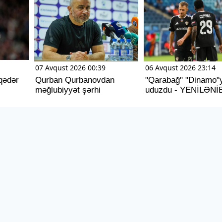
07 Avqust 2026 00:39
06 Avqust 2026 23:14
 qədər
Qurban Qurbanovdan
"Qarabağ" "Dinamo"
məğlubiyyət şərhi
uduzdu - YENİLƏNİ