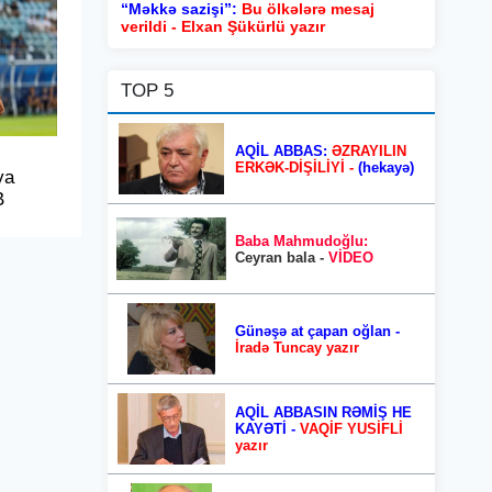
“Məkkə sazişi”:
Bu ölkələrə mesaj
verildi - Elxan Şükürlü yazır
TOP 5
AQİL ABBAS:
ƏZRAYILIN
ERKƏK-DİŞİLİYİ -
(hekayə)
ya
B
Baba Mahmudoğlu:
Ceyran bala -
VİDEO
Günəşə at çapan oğlan -
İradə Tuncay yazır
AQİL ABBASIN RƏMİŞ HE
KAYƏTİ -
VAQİF YUSİFLİ
yazır