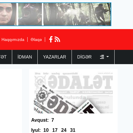
Haqqımızda
Əlaqə
YƏT
İDMAN
YAZARLAR
DIGƏR
Avqust:
7
Iyul:
10
17
24
31