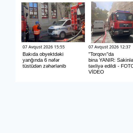
07 Avqust 2026 15:55
07 Avqust 2026 12:37
Bakıda obyektdəki
"Torqovı"da
yanğında 6 nəfər
bina YANIR: Sakinlə
tüstüdən zəhərlənib
təxliyə edildi - FOT
VİDEO