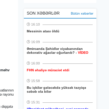
SON XƏBƏRLƏR
Bütün xəbərlər
16:10
Messinin atası öldü
16:09
Əmircanda Şəhidlər xiyabanından
dekorativ ağaclar oğurlanıb? -
VİDEO
16:00
ı məhv
FHN əhaliyə müraciət etdi
15:58
Bu içkilər gələcəkdə yüksək təzyiqə
atlarının
səbəb ola bilər
rə rayonu
15:31
ı diqqətə