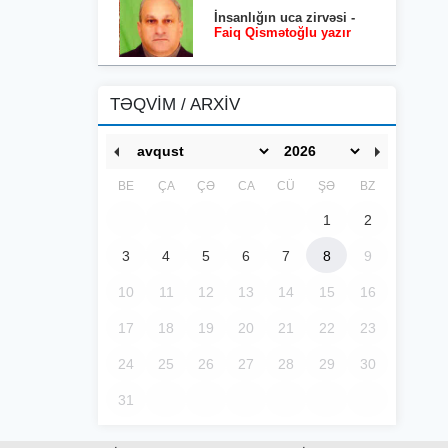
İnsanlığın uca zirvəsi -
Faiq Qismətoğlu yazır
TƏQVİM / ARXİV
BE
ÇA
ÇƏ
CA
CÜ
ŞƏ
BZ
1
2
3
4
5
6
7
8
9
10
11
12
13
14
15
16
17
18
19
20
21
22
23
24
25
26
27
28
29
30
31