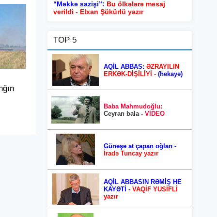
“Məkkə sazişi”:
Bu ölkələrə mesaj
verildi - Elxan Şükürlü yazır
TOP 5
AQİL ABBAS:
ƏZRAYILIN
ERKƏK-DİŞİLİYİ -
(hekayə)
nğın
Baba Mahmudoğlu:
Ceyran bala -
VİDEO
Günəşə at çapan oğlan -
İradə Tuncay yazır
AQİL ABBASIN RƏMİŞ HE
KAYƏTİ -
VAQİF YUSİFLİ
yazır