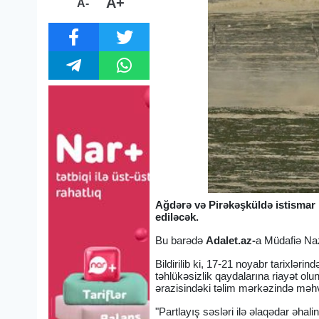
A+
A-
Ağdərə və Pirəkəşküldə istismar 
ediləcək.
Bu barədə
Adalet.az-
a Müdafiə Naz
Bildirilib ki, 17-21 noyabr tarixlər
təhlükəsizlik qaydalarına riayət o
ərazisindəki təlim mərkəzində məhv
"Partlayış səsləri ilə əlaqədar əha