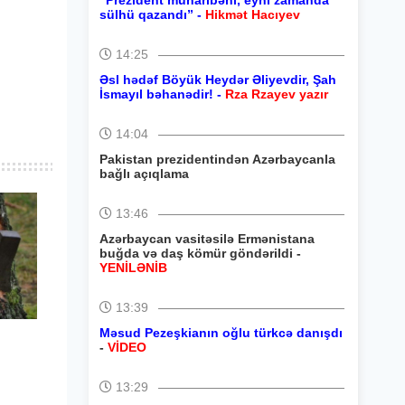
“Prezident müharibəni, eyni zamanda
sülhü qazandı” -
Hikmət Hacıyev
14:25
Əsl hədəf Böyük Heydər Əliyevdir, Şah
İsmayıl bəhanədir! -
Rza Rzayev yazır
14:04
Pakistan prezidentindən Azərbaycanla
bağlı açıqlama
13:46
Azərbaycan vasitəsilə Ermənistana
buğda və daş kömür göndərildi -
YENİLƏNİB
13:39
Məsud Pezeşkianın oğlu türkcə danışdı
-
VİDEO
13:29