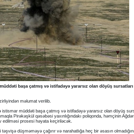
müddəti başa çatmış və istifadəyə yararsız olan döyüş sursatlar
irliyindən məlumat verilib.
ində istismar müddəti başa çatmış və istifadəyə yararsız olan döyüş surs
lunmaqla Pirəkəşkül qəsəbəsi yaxınlığındakı poliqonda, həmçinin Ağdə
 edilməsi prosesi həyata keçiriləcək.
lini təşvişə düşməməyə çağırır və narahatlığa heç bir əsasın olmadığın