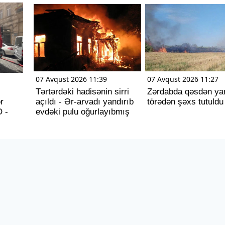
07 Avqust 2026 11:39
07 Avqust 2026 11:27
Tərtərdəki hadisənin sirri
Zərdabda qəsdən ya
r
açıldı - Ər-arvadı yandırıb
törədən şəxs tutuldu
O -
evdəki pulu oğurlayıbmış