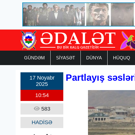
GÜNDƏM
SİYASƏT
DÜNYA
HÜQUQ
Partlayış səslər
17 Noyabr
2025
10:54
583
HADİSƏ