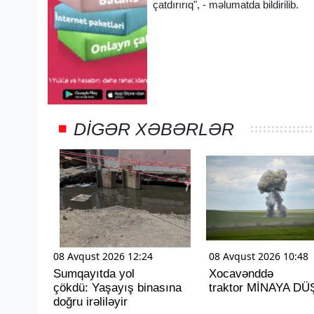
çatdırırıq", - məlumatda bildirilib.
DIGƏR XƏBƏRLƏR
08 Avqust 2026 12:24
08 Avqust 2026 10:48
Sumqayıtda yol
Xocavənddə
çökdü: Yaşayış binasına
traktor MİNAYA D
doğru irəliləyir