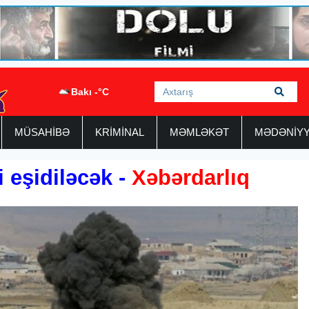
Bakı -°C
MÜSAHİBƏ
KRİMİNAL
MƏMLƏKƏT
MƏDƏNİY
i eşidiləcək -
Xəbərdarlıq