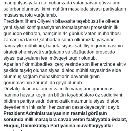
manipulyasiyaları ilə mübarizədə vətənpərvər qüvvələrin
səfərbər olunması kimi mühüm məsələdə siyasi partiyaların
müstəsna rolu vurğulanıb.
Prezident İlham Əliyevin bilavasitə təşəbbüsü ilə ölkədə
yeni siyasi konfiqurasiyanın formalaşması prosesinin ilk
günüdən etibarən, həmçinin 44 günlük Vətən müharibəsi
zamanı və tarixi Qələbədən sonra ölkəmizdə yaşanan
həmrəylik mühitinin, habelə siyasi sabitliyin qorunmasının
strateji əhəmiyyəti vurğulanıb və sözügedən prosesdə
siyasi partiyaların fəal mövqeyi təqdir olunub.
Aparılan fikir mübadiləsi çərçivəsində son illər ərzində aktiv
şəkildə təşviq olunan siyasi dialoq mühiti sayəsində əldə
olunmuş sağlam münasibətlərin davamlılığının
qorunmasının zərurəti də qeyd olunub.
Dövlətçilik ənənələrinin və milli maraqların qorunması
naminə həyata keçirilən bütün təşəbbüslərə öz sadiqliyini
bildirən partiya sədri demokratik məzmunlu siyasi dialoq
dəyərlərinin inkişafını hər zaman dəstəkləyəcəyini deyib.
Prezident Administrasiyasının rəsmisi görüşün
sonunda milli maraqlara cavab verən fəaliyyətdə Ədalət,
Hüquq, Demokratiya Partiyasına müvəffəqiyyətlər