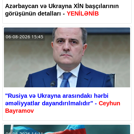
Azərbaycan və Ukrayna XİN başçılarının
görüşünün detalları -
YENİLƏNİB
06-08-2026 15:45
"Rusiya və Ukrayna arasındakı hərbi
əməliyyatlar dayandırılmalıdır" -
Ceyhun
Bayramov
06-08-2026 14:11