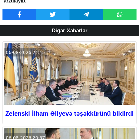
arzulayıb.
Digər Xəbərlər
06-08-2026 21:15
Zelenski İlham Əliyevə təşəkkürünü bildirdi
06-08-2026 20:57