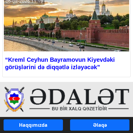
06-08-2026 11:19
“Kreml Ceyhun Bayramovun Kiyevdəki
görüşlərini də diqqətlə izləyəcək”
Haqqımızda
Əlaqə