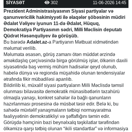
SİYASƏT
302
11-06-2026 14:45
Prezident Administrasiyasının Siyasi partiyalar və
qanunvericilik hakimiyyəti ilə əlaqələr şöbəsinin müdiri
Ədalət Vəliyev iyunun 11-də
Ədalət, Hüquq,
Demokratiya Partiyasının sədri, Milli Məclisin deputatı
Qüdrət Həsənquliyev ilə görüşüb.
Bu barədə
Adalet.az-
a Partiyanın Mətbuat xidmətindən
məlumat verilib.
Məlumata əsasən, görüş zamanı ötən müddət ərzində
əməkdaşlıq çərçivəsində birgə görülmüş işlər, ölkənin daxili
siyasətində baş vermiş mühüm hadisələr qeyd olunub,
habelə dünya və regionda müşahidə olunan tendensiyalar
ətrafında fikir mübadiləsi aparılıb.
Bildirilib ki, müxalif siyasi partiyaların Milli Məclisdə təmsil
olunması bilavasitə demokratik münasibətlərin təzahürü
olmaqla yanaşı, konkret sahələr ilə bağlı qanunların
hazırlanması prosesinə də müsbət təsir edir. Belə ki, bu
sahədə müxtəlif yanaşmaların tətbiqi normayaratma
fəaliyyətinin demokratikliyi və şəffaflığını təmin edir.
Görüşdə həmçinin bəzi beynəlxalq təşkilatlar tərəfindən
ölkəmizə qarşı tətbiq olunan “ikili standartlar” və informasiya