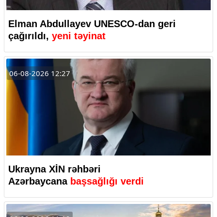
Elman Abdullayev UNESCO-dan geri
çağırıldı,
yeni təyinat
06-08-2026 12:27
Ukrayna XİN rəhbəri
Azərbaycana
başsağlığı verdi