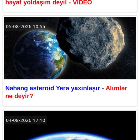
həyat yoldaşım deyil - VİDEO
05-08-2026 10:55
Nəhəng asteroid Yerə yaxınlaşır -
Alimlər
nə deyir?
04-08-2026 17:10