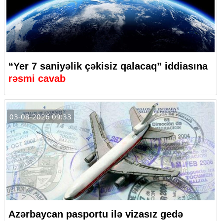
“Yer 7 saniyəlik çəkisiz qalacaq” iddiasına
rəsmi cavab
03-08-2026 09:33
Azərbaycan pasportu ilə vizasız gedə