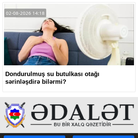
02-08-2026 14:18
Dondurulmuş su butulkası otağı
sərinləşdirə bilərmi?