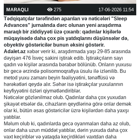
MARAQLI
275
17-06-2026 11:54
Tədqiqatçılar tərəfindən aparılan və nəticələri "Sleep
Advances" jurnalında dərc olunan yeni araşdırma
maraqlı bir ziddiyyəti üzə çıxarıb: qadınlar kişilərlə
müqayisədə daha çox pis yatdıqlarını düşünsələr də,
obyektiv göstəricilər bunun əksini göstərir.
Adalet.az
xəbər verir ki, araşdırmada yaşı 29-85 arasında
dəyişən 476 İsveç sakini iştirak edib. İştirakçıların sayı
qadın və kişilər arasında bərabər bölünüb. Onların yuxusu
bir gecə ərzində polisomnoqrafiya üsulu ilə izlənilib. Bu
metod yuxu zamanı beyin fəaliyyətini, tənəffüsü və
hərəkətləri qeydə alır. Səhər isə iştirakçılar yuxularının
keyfiyyətini özləri qiymətləndiriblər.
Nəticələr gözlənilməz olub. Qadınlar daha çox yuxudan
şikayət etsələr də, cihazların qeydlərinə görə onlar demək
olar ki, bütün əsas göstəricilər üzrə kişilərdən daha yaxşı
yatıblar.
Məlum olub ki, qadınlarda gecə oyanmaları daha az olub,
onlar daha uzun müddət yatıblar, dərin yuxuda daha çox
vaxt keçiriblər və yataqda keçirdikləri vaxtdan daha