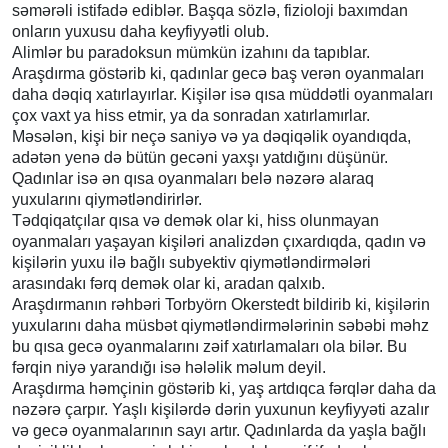
səmərəli istifadə ediblər. Başqa sözlə, fizioloji baxımdan
onların yuxusu daha keyfiyyətli olub.
Alimlər bu paradoksun mümkün izahını da tapıblar.
Araşdırma göstərib ki, qadınlar gecə baş verən oyanmaları
daha dəqiq xatırlayırlar. Kişilər isə qısa müddətli oyanmaları
çox vaxt ya hiss etmir, ya da sonradan xatırlamırlar.
Məsələn, kişi bir neçə saniyə və ya dəqiqəlik oyandıqda,
adətən yenə də bütün gecəni yaxşı yatdığını düşünür.
Qadınlar isə ən qısa oyanmaları belə nəzərə alaraq
yuxularını qiymətləndirirlər.
Tədqiqatçılar qısa və demək olar ki, hiss olunmayan
oyanmaları yaşayan kişiləri analizdən çıxardıqda, qadın və
kişilərin yuxu ilə bağlı subyektiv qiymətləndirmələri
arasındakı fərq demək olar ki, aradan qalxıb.
Araşdırmanın rəhbəri Torbyörn Okerstedt bildirib ki, kişilərin
yuxularını daha müsbət qiymətləndirmələrinin səbəbi məhz
bu qısa gecə oyanmalarını zəif xatırlamaları ola bilər. Bu
fərqin niyə yarandığı isə hələlik məlum deyil.
Araşdırma həmçinin göstərib ki, yaş artdıqca fərqlər daha da
nəzərə çarpır. Yaşlı kişilərdə dərin yuxunun keyfiyyəti azalır
və gecə oyanmalarının sayı artır. Qadınlarda da yaşla bağlı