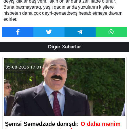
dəyişikliklər baş verir, lakin onlar daha zəif ifadə olunur.
Buna baxmayaraq, yaşlı qadınlar da yuxularını kişilərə
nisbətən daha çox qeyri-qənaətbəxş hesab etməyə davam
edirlər.
Digər Xəbərlər
05-08-2026 17:01
Şəmsi Səmədzadə danışdı:
O daha mənim