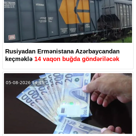
Rusiyadan Ermənistana Azərbaycandan
keçməklə
14 vaqon buğda göndəriləcək
05-08-2026 14:45