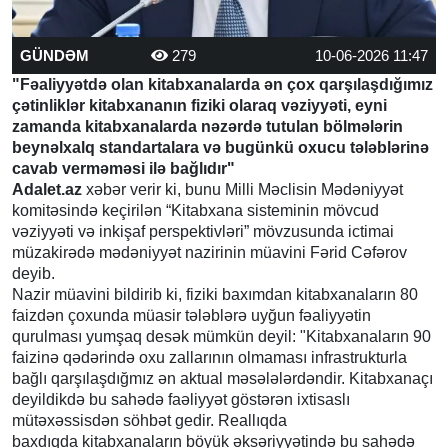
GÜNDƏM
279
10-06-2026 11:47
"Fəaliyyətdə olan kitabxanalarda ən çox qarşılaşdığımız
çətinliklər kitabxananın fiziki olaraq vəziyyəti, eyni
zamanda kitabxanalarda nəzərdə tutulan bölmələrin
beynəlxalq standartalara və bugünkü oxucu tələblərinə
cavab verməməsi ilə bağlıdır"
Adalet.az
xəbər verir ki, bunu Milli Məclisin Mədəniyyət
komitəsində keçirilən “Kitabxana sisteminin mövcud
vəziyyəti və inkişaf perspektivləri” mövzusunda ictimai
müzakirədə mədəniyyət nazirinin müavini Fərid Cəfərov
deyib.
Nazir müavini bildirib ki, fiziki baxımdan kitabxanaların 80
faizdən çoxunda müasir tələblərə uyğun fəaliyyətin
qurulması yumşaq desək mümkün deyil: "Kitabxanaların 90
faizinə qədərində oxu zallarının olmaması infrastrukturla
bağlı qarşılaşdığmız ən aktual məsələlərdəndir. Kitabxanaçı
deyildikdə bu sahədə faəliyyət göstərən ixtisaslı
mütəxəssisdən söhbət gedir. Reallıqda
baxdıqda kitabxanaların böyük əksəriyyətində bu sahədə