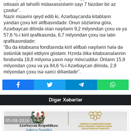
ixtisaslı ali təhsilli mütəxəssislərin sayı 7 faizdən bir az
çoxdur".
Nazir müavini qeyd edib ki, Azərbaycanda kitabların
yarıdan çoxu kril əlifbasındadır. Onun sözlərinə görə,
Azərbaycan dilində olan nəşrlərin 9,2 milyondan çoxu və ya
57,6 %-i kiril qrafikasında, 6,7 milyondan çoxu isə latın
qrafikasındadır:
"Bu da kitabxana fondlarında kiril əlifbalı nəşrlərin hələ də
üstünlük təşkil etdiyini göstərir. Hzırda ölkə kitabxanalarının
fondunda 18,8 milyona yaxın nəşr mövcuddur. Onların 15,9
milyondan çoxu və ya 84,6 %-i Azərbaycan dilində, 2,9
milyondan çoxu isə xarici dillərdədir".
Digər Xəbərlər
05-08-2026 19:47