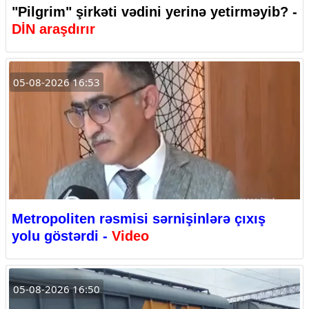
"Pilgrim" şirkəti vədini yerinə yetirməyib? -
DİN araşdırır
05-08-2026 16:53
Metropoliten rəsmisi sərnişinlərə çıxış
yolu göstərdi -
Video
05-08-2026 16:50