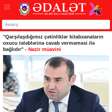
"Qarşılaşdığımız çətinliklər kitabxanaların
oxucu tələblərinə cavab verməməsi ilə
bağlıdır" -
Nazir müavini