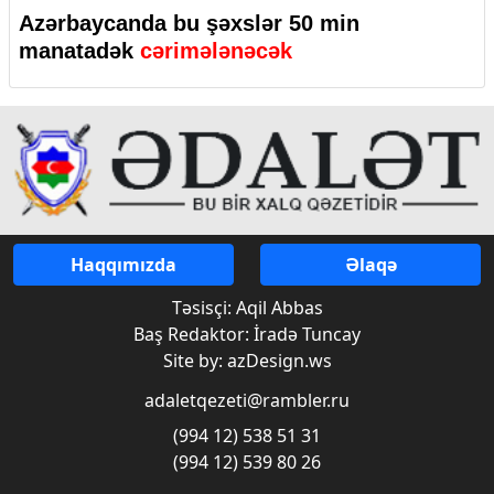
Azərbaycanda bu şəxslər 50 min
manatadək
cərimələnəcək
Haqqımızda
Əlaqə
Təsisçi: Aqil Abbas
Baş Redaktor: İradə Tuncay
Site by: azDesign.ws
adaletqezeti@rambler.ru
(994 12) 538 51 31
(994 12) 539 80 26