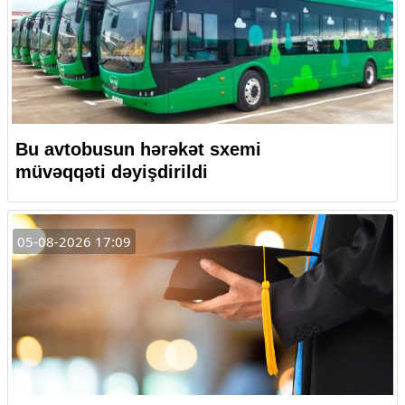
Bu avtobusun hərəkət sxemi
müvəqqəti dəyişdirildi
05-08-2026 17:09