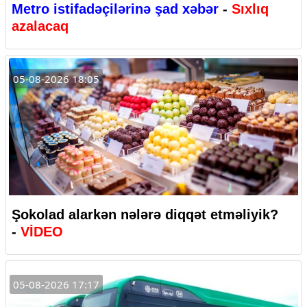
Metro istifadəçilərinə şad xəbər
-
Sıxlıq
azalacaq
05-08-2026 18:05
Şokolad alarkən nələrə diqqət etməliyik?
-
VİDEO
05-08-2026 17:17