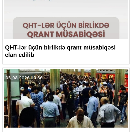
QHT-lər üçün birlikdə qrant müsabiqəsi
elan edilib
05-08-2026 19:36