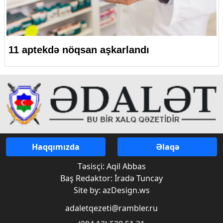
11 aptekdə nöqsan aşkarlandı
Haqqımızda
Əlaqə
Təsisçi: Aqil Abbas
Baş Redaktor: İradə Tuncay
Site by: azDesign.ws
adaletqezeti@rambler.ru