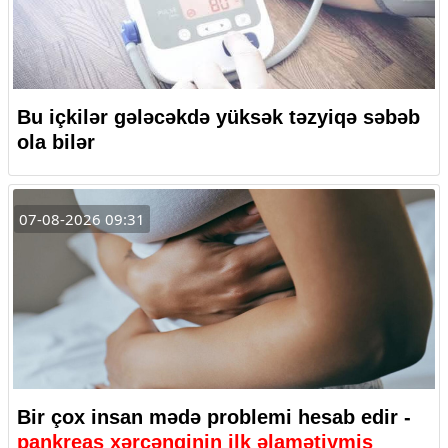
Bu içkilər gələcəkdə yüksək təzyiqə səbəb
ola bilər
07-08-2026 09:31
Bir çox insan mədə problemi hesab edir -
pankreas xərçənginin ilk əlamətiymiş