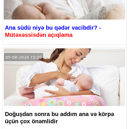
Ana südü niyə bu qədər vacibdir? -
Mütəxəssisdən açıqlama
05-08-2026 15:29
Doğuşdan sonra bu addım ana və körpə
üçün çox önəmlidir