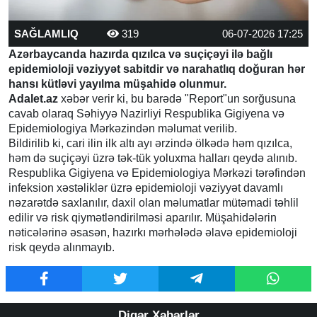
SAĞLAMLIQ
319
06-07-2026 17:25
Azərbaycanda hazırda qızılca və suçiçəyi ilə bağlı
epidemioloji vəziyyət sabitdir və narahatlıq doğuran hər
hansı kütləvi yayılma müşahidə olunmur.
Adalet.az
xəbər verir ki, bu barədə "Report"un sorğusuna
cavab olaraq Səhiyyə Nazirliyi Respublika Gigiyena və
Epidemiologiya Mərkəzindən məlumat verilib.
Bildirilib ki, cari ilin ilk altı ayı ərzində ölkədə həm qızılca,
həm də suçiçəyi üzrə tək-tük yoluxma halları qeydə alınıb.
Respublika Gigiyena və Epidemiologiya Mərkəzi tərəfindən
infeksion xəstəliklər üzrə epidemioloji vəziyyət davamlı
nəzarətdə saxlanılır, daxil olan məlumatlar mütəmadi təhlil
edilir və risk qiymətləndirilməsi aparılır. Müşahidələrin
nəticələrinə əsasən, hazırkı mərhələdə əlavə epidemioloji
risk qeydə alınmayıb.
Digər Xəbərlər