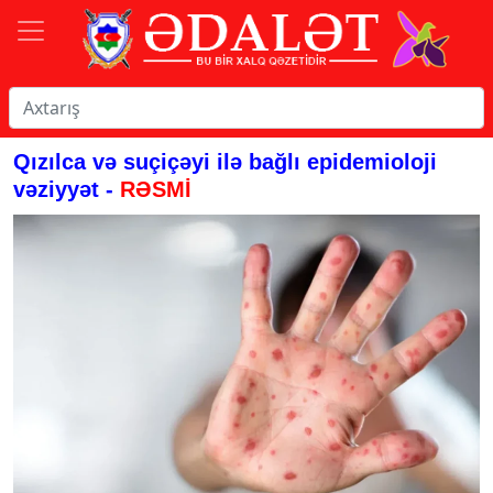
Qızılca və suçiçəyi ilə bağlı epidemioloji
vəziyyət -
RƏSMİ