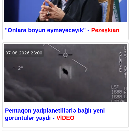
"Onlara boyun əyməyəcəyik" -
Pezeşkian
07-08-2026 23:00
Pentaqon yadplanetlilərlə bağlı yeni
görüntülər yaydı -
VİDEO