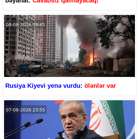
bəyanat:
Cavabsız qalmayacaq!
08-08-2026 09:45
Rusiya Kiyevi yenə vurdu:
ölənlər var
07-08-2026 23:55