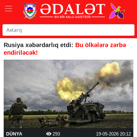
Rusiya xəbərdarlıq etdi:
Bu ölkələrə zərbə
endiriləcək!
DÜNYA
293
19-05-2026 20:12