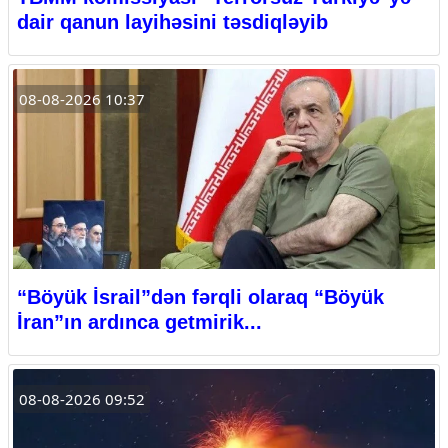
dair qanun layihəsini təsdiqləyib
08-08-2026 10:37
“Böyük İsrail”dən fərqli olaraq “Böyük
İran”ın ardınca getmirik...
08-08-2026 09:52