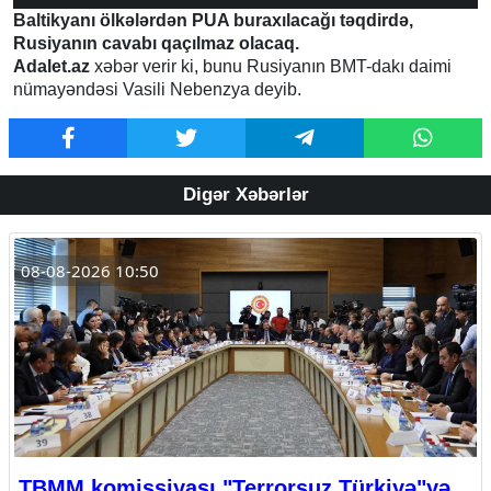
Baltikyanı ölkələrdən PUA buraxılacağı təqdirdə,
Rusiyanın cavabı qaçılmaz olacaq.
Adalet.az
xəbər verir ki, bunu Rusiyanın BMT-dakı daimi
nümayəndəsi Vasili Nebenzya deyib.
Digər Xəbərlər
08-08-2026 10:50
TBMM komissiyası "Terrorsuz Türkiyə"yə