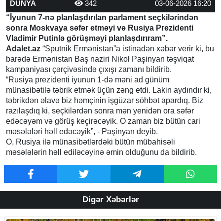
DÜNYA
342
03-06-2026 16:20
“İyunun 7-nə planlaşdırılan parlament seçkilərindən
sonra Moskvaya səfər etməyi və Rusiya Prezidenti
Vladimir Putinlə görüşməyi planlaşdırıram”.
Adalet.az
“Sputnik Ermənistan”a istinadən xəbər verir ki, bu
barədə Ermənistan Baş naziri Nikol Paşinyan təşviqat
kampaniyası çərçivəsində çıxışı zamanı bildirib.
“Rusiya prezidenti iyunun 1-də məni ad günüm
münasibətilə təbrik etmək üçün zəng etdi. Lakin aydındır ki,
təbrikdən əlavə biz həmçinin işgüzar söhbət apardıq. Biz
razılaşdıq ki, seçkilərdən sonra mən yenidən ora səfər
edəcəyəm və görüş keçirəcəyik. O zaman biz bütün cari
məsələləri həll edəcəyik”, - Paşinyan deyib.
O, Rusiya ilə münasibətlərdəki bütün mübahisəli
məsələlərin həll ediləcəyinə əmin olduğunu da bildirib.
Digər Xəbərlər