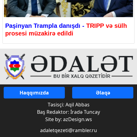
Paşinyan Trampla danışdı -
TRIPP və sülh
prosesi müzakirə edildi
Haqqımızda
Əlaqə
Təsisçi: Aqil Abbas
Baş Redaktor: İradə Tuncay
Site by: azDesign.ws
adaletqezeti@rambler.ru