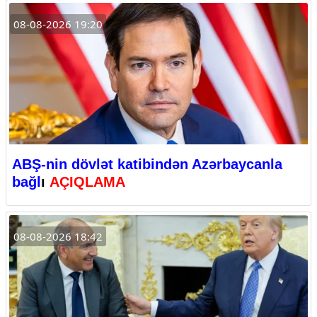
08-08-2026 19:20
ABŞ-nin dövlət katibindən Azərbaycanla
bağl
ı
AÇIQLAMA
08-08-2026 18:42