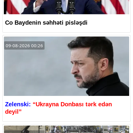
Co Baydenin səhhəti pisləşdi
09-08-2026 00:26
Zelenski:
“Ukrayna Donbası tərk edən
deyil”