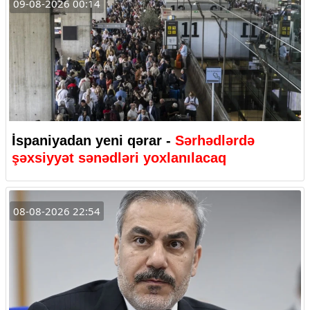
09-08-2026 00:14
İspaniyadan yeni qərar -
Sərhədlərdə
şəxsiyyət sənədləri yoxlanılacaq
08-08-2026 22:54