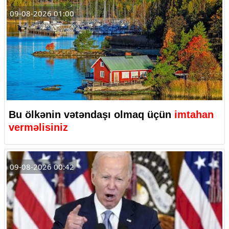
09-08-2026 01:00
Bu ölkənin vətəndaşı olmaq üçün
imtahan
verməlisiniz
09-08-2026 00:42