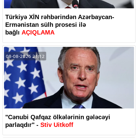
Türkiyə XİN rəhbərindən Azərbaycan-
Ermənistan sülh prosesi ilə
bağlı
AÇIQLAMA
08-08-2026 21:12
"Cənubi Qafqaz ölkələrinin gələcəyi
parlaqdır" -
Stiv Uitkoff