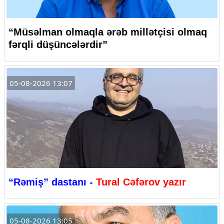
“Müsəlman olmaqla ərəb millətçisi olmaq
fərqli düşüncələrdir”
05-08-2026 13:07
“Rəmiş” dastanı -
Tural Cəfərov yazır
05-08-2026 13:05