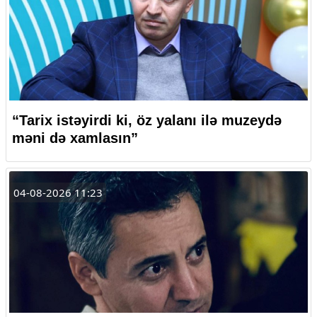
“Tarix istəyirdi ki, öz yalanı ilə muzeydə
məni də xamlasın”
04-08-2026 11:23