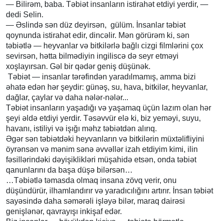
— Bilirəm, baba. Təbiət insanların istirahət etdiyi yerdir, —
dedi Selin.
— Əslində sən düz deyirsən, gülüm. İnsanlar təbiət
qoynunda istirahət edir, dincəlir. Mən görürəm ki, sən
təbiətlə — heyvanlar və bitkilərlə bağlı cizgi filmlərini çox
sevirsən, hətta bilmədiyin ingiliscə də seyr etməyi
xoşlayırsan. Gəl bir qədər geniş düşünək.
Təbiət — insanlar tərəfindən yaradılmamış, amma bizi
əhatə edən hər şeydir: günəş, su, hava, bitkilər, heyvanlar,
dağlar, çaylar və daha nələr-nələr...
Təbiət insanların yaşadığı və yaşamaq üçün lazım olan hər
şeyi əldə etdiyi yerdir. Təsəvvür elə ki, biz yeməyi, suyu,
havanı, istiliyi və işığı məhz təbiətdən alırıq.
Əgər sən təbiətdəki heyvanların və bitkilərin müxtəlifliyini
öyrənsən və mənim sənə əvvəllər izah etdiyim kimi, ilin
fəsillərindəki dəyişiklikləri müşahidə etsən, onda təbiət
qanunlarını da başa düşə bilərsən…
…Təbiətlə təmasda olmaq insana zövq verir, onu
düşündürür, ilhamlandırır və yaradıcılığını artırır. İnsan təbiət
sayəsində daha səmərəli işləyə bilər, maraq dairəsi
genişlənər, qavrayışı inkişaf edər.