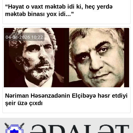
“Həyat o vaxt məktəb idi ki, heç yerdə
məktəb binası yox idi...”
04-08-2026 10:22
Nəriman Həsənzadənin Elçibəyə həsr etdiyi
şeir üzə çıxdı