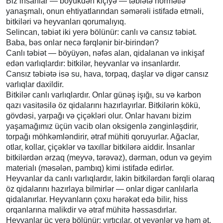
Biz insanlar — böyükdən kiçiyə — təbiətə hörmətlə
yanaşmalı, onun ehtiyatlarından səmərəli istifadə etməli,
bitkiləri və heyvanları qorumalıyıq.
Selincan, təbiət iki yerə bölünür: canlı və cansız təbiət.
Baba, bəs onlar necə fərqlənir bir-birindən?
Canlı təbiət — böyüyən, nəfəs alan, qidalanan və inkişaf
edən varlıqlardır: bitkilər, heyvanlar və insanlardır.
Cansız təbiətə isə su, hava, torpaq, daşlar və digər cansız
varlıqlar daxildir.
Bitkilər canlı varlıqlardır. Onlar günəş işığı, su və karbon
qazı vasitəsilə öz qidalarını hazırlayırlar. Bitkilərin kökü,
gövdəsi, yarpağı və çiçəkləri olur. Onlar havanı bizim
yaşamağımız üçün vacib olan oksigenlə zənginləşdirir,
torpağı möhkəmləndirir, ətraf mühiti qoruyurlar. Ağaclar,
otlar, kollar, çiçəklər və taxıllar bitkilərə aiddir. İnsanlar
bitkilərdən ərzaq (meyvə, tərəvəz), dərman, odun və geyim
materialı (məsələn, pambıq) kimi istifadə edirlər.
Heyvanlar da canlı varlıqlardır, lakin bitkilərdən fərqli olaraq
öz qidalarını hazırlaya bilmirlər — onlar digər canlılarla
qidalanırlar. Heyvanların çoxu hərəkət edə bilir, hiss
orqanlarına malikdir və ətraf mühitə həssasdırlar.
Heyvanlar üç yerə bölünür: yırtıcılar, ot yeyənlər və həm ət,