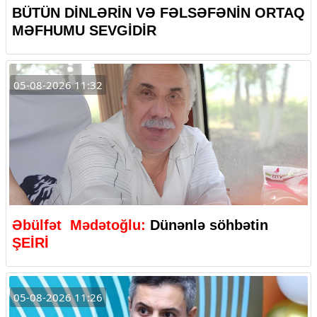
BÜTÜN DİNLƏRİN VƏ FƏLSƏFƏNİN ORTAQ
MƏFHUMU SEVGİDİR
05-08-2026 11:32
Əbülfət Mədətoğlu:
Dünənlə söhbətin
ŞEİRİ
05-08-2026 11:26