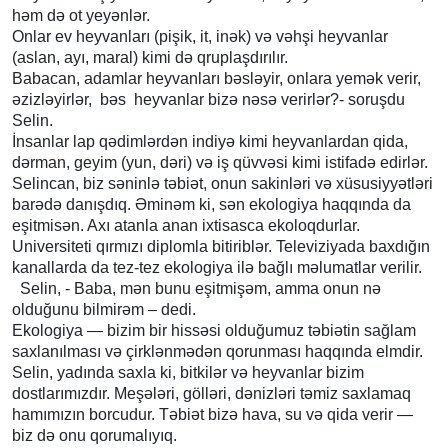
həm də ot yeyənlər.
Onlar ev heyvanları (pişik, it, inək) və vəhşi heyvanlar
(aslan, ayı, maral) kimi də qruplaşdırılır.
Babacan, adamlar heyvanları bəsləyir, onlara yemək verir,
əzizləyirlər, bəs heyvanlar bizə nəsə verirlər?- soruşdu
Selin.
İnsanlar lap qədimlərdən indiyə kimi heyvanlardan qida,
dərman, geyim (yun, dəri) və iş qüvvəsi kimi istifadə edirlər.
Selincan, biz səninlə təbiət, onun sakinləri və xüsusiyyətləri
barədə danışdıq. Əminəm ki, sən ekologiya haqqında da
eşitmisən. Axı atanla anan ixtisasca ekoloqdurlar.
Universiteti qırmızı diplomla bitiriblər. Televiziyada baxdığın
kanallarda da tez-tez ekologiya ilə bağlı məlumatlar verilir.
Selin, - Baba, mən bunu eşitmişəm, amma onun nə
olduğunu bilmirəm – dedi.
Ekologiya — bizim bir hissəsi olduğumuz təbiətin sağlam
saxlanılması və çirklənmədən qorunması haqqında elmdir.
Selin, yadında saxla ki, bitkilər və heyvanlar bizim
dostlarımızdır. Meşələri, gölləri, dənizləri təmiz saxlamaq
hamımızın borcudur. Təbiət bizə hava, su və qida verir —
biz də onu qorumalıyıq.