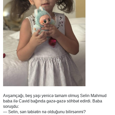
Axşamçağı, beş yaşı yenicə tamam olmuş Selin Mahmud
baba ilə Cavid bağında gəzə-gəzə söhbət edirdi. Baba
soruşdu:
— Selin, sən təbiətin nə olduğunu bilirsənmi?