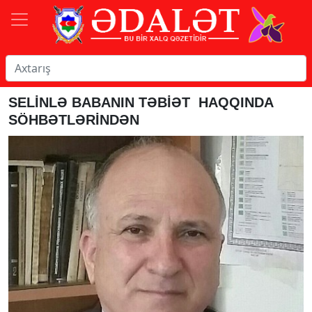
SELİNLƏ BABANIN TƏBİƏT HAQQINDA
SÖHBƏTLƏRİNDƏN