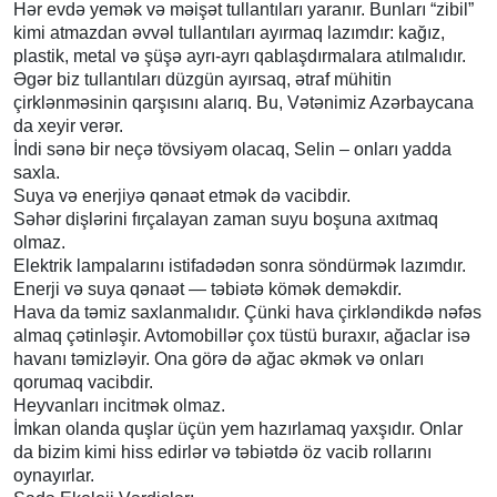
Hər evdə yemək və məişət tullantıları yaranır. Bunları “zibil”
kimi atmazdan əvvəl tullantıları ayırmaq lazımdır: kağız,
plastik, metal və şüşə ayrı-ayrı qablaşdırmalara atılmalıdır.
Əgər biz tullantıları düzgün ayırsaq, ətraf mühitin
çirklənməsinin qarşısını alarıq. Bu, Vətənimiz Azərbaycana
da xeyir verər.
İndi sənə bir neçə tövsiyəm olacaq, Selin – onları yadda
saxla.
Suya və enerjiyə qənaət etmək də vacibdir.
Səhər dişlərini fırçalayan zaman suyu boşuna axıtmaq
olmaz.
Elektrik lampalarını istifadədən sonra söndürmək lazımdır.
Enerji və suya qənaət — təbiətə kömək deməkdir.
Hava da təmiz saxlanmalıdır. Çünki hava çirkləndikdə nəfəs
almaq çətinləşir. Avtomobillər çox tüstü buraxır, ağaclar isə
havanı təmizləyir. Ona görə də ağac əkmək və onları
qorumaq vacibdir.
Heyvanları incitmək olmaz.
İmkan olanda quşlar üçün yem hazırlamaq yaxşıdır. Onlar
da bizim kimi hiss edirlər və təbiətdə öz vacib rollarını
oynayırlar.