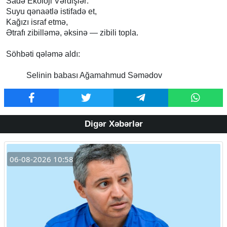
Sadə Ekoloji Vərdişlər:
Suyu qənaətlə istifadə et,
Kağızı israf etmə,
Ətrafı zibilləmə, əksinə — zibili topla.
Söhbəti qələmə aldı:
Selinin babası Ağamahmud Səmədov
Digər Xəbərlər
06-08-2026 10:58