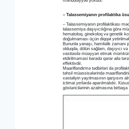
məhdudiyyəti yoxdur.
– Talassemiyanın profilaktika üsu
– Talassemiyanın profilaktikası məqs
talassemiya daşıyıcılığına görə müay
hematoloq, ginekoloq və genetik ko
doğulmaması üçün diqqət yetirilməli
Bununla yanaşı, hamiləlik zamanı pr
olduqda, dölün sağlam, daşıyıcı və 
vasitəsilə müəyyən etmək mümkündür
etdirilməməsi barədə qərar ailə tər
effektivdir.
Maarifləndirmə tədbirləri də profil
təhsil müəssisələrində maarifləndir
xəstəliyin yayılmasının qarşısını a
ictimai yerlərdə aparılmalıdır. Xüsu
göstəricilərinin azalmasına birbaşa 