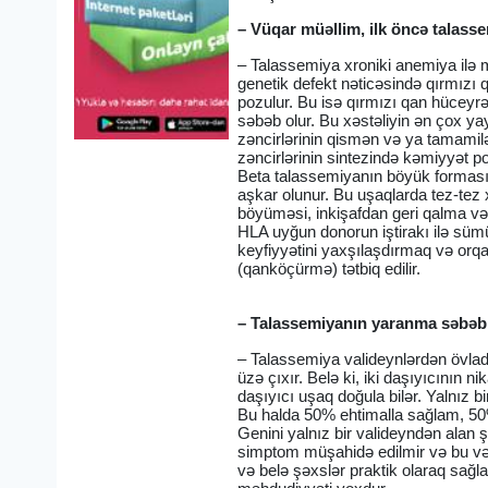
– Vüqar müəllim, ilk öncə talass
– Talassemiya xroniki anemiya ilə m
genetik defekt nəticəsində qırmızı 
pozulur. Bu isə qırmızı qan hücey
səbəb olur. Bu xəstəliyin ən çox yay
zəncirlərinin qismən və ya tamamil
zəncirlərinin sintezində kəmiyyət p
Beta talassemiyanın böyük forması (
aşkar olunur. Bu uşaqlarda tez-tez x
böyüməsi, inkişafdan geri qalma və 
HLA uyğun donorun iştirakı ilə sümü
keyfiyyətini yaxşılaşdırmaq və orq
(qanköçürmə) tətbiq edilir.
– Talassemiyanın yaranma səbəb
– Talassemiya valideynlərdən övladla
üzə çıxır. Belə ki, iki daşıyıcının
daşıyıcı uşaq doğula bilər. Yalnız 
Bu halda 50% ehtimalla sağlam, 50%
Genini yalnız bir valideyndən alan 
simptom müşahidə edilmir və bu vəzi
və belə şəxslər praktik olaraq sağl