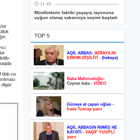
11:40
Müəllimlərin faktiki yaşayış rayonuna
uyğun olaraq vakansiya seçimi başladı
klər
ütlük
TOP 5
ğın
yıcı
lər
AQİL ABBAS:
ƏZRAYILIN
ERKƏK-DİŞİLİYİ -
(hekayə)
ilib-
lmaqda
 tibb və
Baba Mahmudoğlu:
ırılması
Ceyran bala -
VİDEO
 digər
Günəşə at çapan oğlan -
İradə Tuncay yazır
AQİL ABBASIN RƏMİŞ HE
KAYƏTİ -
VAQİF YUSİFLİ
yazır