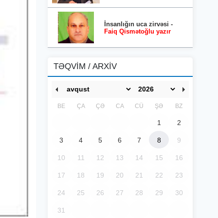
İnsanlığın uca zirvəsi -
Faiq Qismətoğlu yazır
TƏQVİM / ARXİV
BE
ÇA
ÇƏ
CA
CÜ
ŞƏ
BZ
1
2
3
4
5
6
7
8
9
10
11
12
13
14
15
16
17
18
19
20
21
22
23
24
25
26
27
28
29
30
31