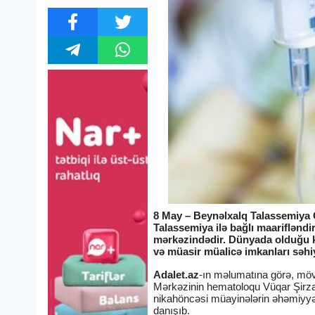
8 May – Beynəlxalq Talassemiya G
Talassemiya ilə bağlı maariflənd
mərkəzindədir. Dünyada olduğu ki
və müasir müalicə imkanları səhi
Adalet.az
-ın məlumatına görə, mövz
Mərkəzinin hematoloqu Vüqar Şirzad
nikahöncəsi müayinələrin əhəmiyyəti
danışıb.