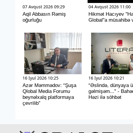
07 Avqust 2026 09:29
04 Avqust 2026 11:00
Aqil Abbasın Rəmiş
Hikmət Hacıyev "H
oğurluğu
Global"a müsahibə v
16 Iyul 2026 10:25
16 Iyul 2026 10:21
Azər Məmmədov: “Şuşa
“Əslində, dünyaya 
Qlobal Media Forumu
gəlmişəm..." - Bahə
beynəlxalq platformaya
Həzi ilə söhbət
çevrilib”