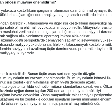
kah öncəsi müayinə önəmlidirmi?
ə yoluxucu xəstəliklərin qarşısının alınmasında mühüm rol oynayır. B
üklərin sağlamlığını qorumaqla yanaşı, gələcək nəsillərdə irsi xəstəl
an ibarətdir ki, talassemiya və digər irsi xəstəliklərin daşıyıcılığı hal
ağa sahib olma ehtimalı əvvəlcədən müəyyən edilir. Müayinələr vasitə
ra məsləhət verilməsi xəstə uşaqların doğulmasını əhəmiyyətli dərəc
rək sağlam ailə planlaması aparmaq imkanı əldə edirlər.
ası uzunmüddətli perspektivdə cəmiyyətin sağlamlıq səviyyəsini yüksəld
ahəsində maliyyə yükü də azalır. Belə ki, talassemiyalı xəstələrə mü
dəmirin səviyyəsini azaltmaq üçün dəmirqovucu preparatlar təyin edili
 maliyyə yükü yaradır.
enetik xəstəlikdir. Bunun üçün əsas şərt cəmiyyətin düzgün
si müayinələrin müntəzəm aparılmasıdır. Bu müayinələrin köməyi ilə
nur, irsi xəstəliklərin yayılması əhəmiyyətli dərəcədə azalır.
lərə göstərilən tibbi xidmətlər müasir standartlara cavab verir. Ölk
kəzində uyğun donor tapılan 200-dən artıq xəstəyə sümük iliyi
r sağlam həyata qayıdıblar. Əsas məqsədimiz talassemiyalı pasiyentlər
i uzatmaq və bu xəstəliklə doğulan uşaqların sayını minimuma endirm
ri ilə talassemiyanın yayılmasının qarşısını almaq mümkündür.