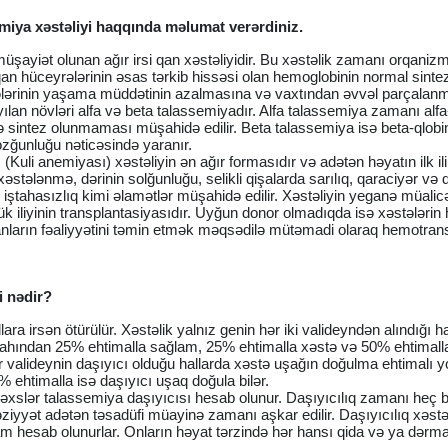
emiya xəstəliyi haqqında məlumat verərdiniz.
üşayiət olunan ağır irsi qan xəstəliyidir. Bu xəstəlik zamanı orqaniz
qan hüceyrələrinin əsas tərkib hissəsi olan hemoglobinin normal sintez
rələrinin yaşama müddətinin azalmasına və vaxtından əvvəl parçalan
ılan növləri alfa və beta talassemiyadır. Alfa talassemiya zamanı alfa
ə sintez olunmaması müşahidə edilir. Beta talassemiya isə beta-qlobi
ozğunluğu nəticəsində yaranır.
Kuli anemiyası) xəstəliyin ən ağır formasıdır və adətən həyatın ilk il
əstələnmə, dərinin solğunluğu, selikli qişalarda sarılıq, qaraciyər və 
iştahasızlıq kimi əlamətlər müşahidə edilir. Xəstəliyin yeganə müalic
k iliyinin transplantasiyasıdır. Uyğun donor olmadıqda isə xəstələrin
anların fəaliyyətini təmin etmək məqsədilə mütəmadi olaraq hemotran
i nədir?
ra irsən ötürülür. Xəstəlik yalnız genin hər iki valideyndən alındığı h
 nikahından 25% ehtimalla sağlam, 25% ehtimalla xəstə və 50% ehtimall
bir valideynin daşıyıcı olduğu hallarda xəstə uşağın doğulma ehtimalı y
 ehtimalla isə daşıyıcı uşaq doğula bilər.
şəxslər talassemiya daşıyıcısı hesab olunur. Daşıyıcılıq zamanı heç bi
yyət adətən təsadüfi müayinə zamanı aşkar edilir. Daşıyıcılıq xəstəl
am hesab olunurlar. Onların həyat tərzində hər hansı qida və ya dərm