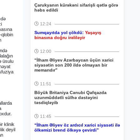
Çarukyanın kürəkəni sifarişli qətlə görə
həbs edildi
mdə
i
12:24
masına
Sumqayıtda yol çökdü:
Yaşayış
-qlobin
binasına doğru irəliləyir
n
ində
12:00
dalağın
“İlham Əliyev Azərbaycan üçün xarici
ə üsulu
siyasətin son 200 ildə olmayan bir
 həyat
memarıdır”
sfuziya
11:51
Böyük Britaniya Cənubi Qafqazda
uzunmüddətli sülhə dəstəyini
təsdiqləyib
allarda
a
oxdur.
11:45
r klinik
“İlham Əliyev öz ardıcıl xarici siyasəti ilə
ik deyil
ölkəmizi brend ölkəyə çevirdi”
an