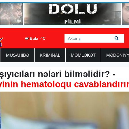
Bakı -°C
MÜSAHİBƏ
KRİMİNAL
MƏMLƏKƏT
MƏDƏNİY
yıcıları nələri bilməlidir? -
yinin hematoloqu cavablandırı