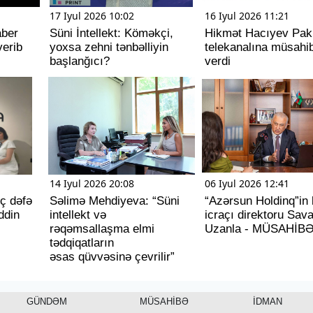
17 Iyul 2026 10:02
16 Iyul 2026 11:21
aber
Süni İntellekt: Köməkçi,
Hikmət Hacıyev Pak
erib
yoxsa zehni tənbəlliyin
telekanalına müsahi
başlanğıcı?
verdi
14 Iyul 2026 20:08
06 Iyul 2026 12:41
üç dəfə
Səlimə Mehdiyeva: “Süni
“Azərsun Holdinq”in
ddin
intellekt və
icraçı direktoru Sav
rəqəmsallaşma elmi
Uzanla - MÜSAHİB
tədqiqatların
əsas qüvvəsinə çevrilir”
GÜNDƏM
MÜSAHİBƏ
İDMAN