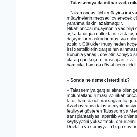
– Talassemiya ilə mübarizədə ni
– Nikah öncəsi tibbi müayinə irsi v
müayinələrin məqsədi evlənəcək cütl
yaranma riskini azaltmaqdır.
Nikah öncəsi müayinənin vacibliyi ond
aşkarlandıqda cütlüklərin xəstə uş
daşıyıcıların aşkarlanması və onla
azaldır. Cütlüklər müayinədən keçə
İrsi xəstəliklərin qarşısının alınm
Bununla yanaşı, dövlətin səhiyyə s
olaraq qan köçürülməsi aparılır və 
həm ailə, həm də dövlət üçün ciddi
– Sonda nə demək istərdiniz?
– Talassemiya qarşısı alına bilən g
məlumatlandırılması və nikah öncə
fərdi, həm də ictimai sağlamlıq qoru
Azərbaycanda talassemiyalı pasiyent
fəaliyyət göstərən Talassemiya Mər
transplantasiyası aparılıb və onla
keyfiyyətini yüksəltmək, ömürlərin
Dövlətin və cəmiyyətin birgə səylə