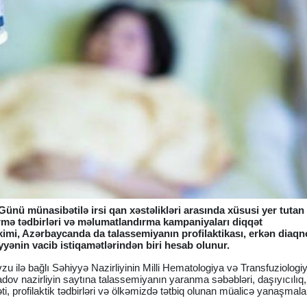
ünü münasibətilə irsi qan xəstəlikləri arasında xüsusi yer tutan
irmə tədbirləri və məlumatlandırma kampaniyaları diqqət
mi, Azərbaycanda da talassemiyanın profilaktikası, erkən diaqn
yyənin vacib istiqamətlərindən biri hesab olunur.
u ilə bağlı Səhiyyə Nazirliyinin Milli Hematologiya və Transfuziologi
ov nazirliyin saytına talassemiyanın yaranma səbəbləri, daşıyıcılıq,
, profilaktik tədbirləri və ölkəmizdə tətbiq olunan müalicə yanaşmala