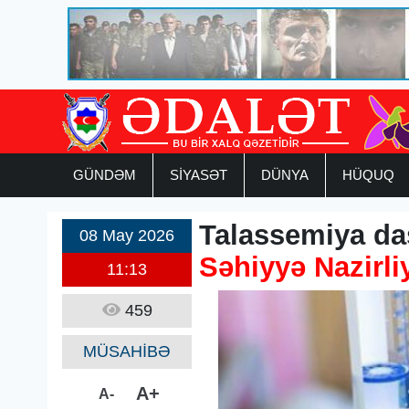
GÜNDƏM
SİYASƏT
DÜNYA
HÜQUQ
Talassemiya daşı
08 May 2026
Səhiyyə Nazirli
11:13
459
MÜSAHİBƏ
A+
A-