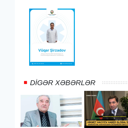
DIGƏR XƏBƏRLƏR