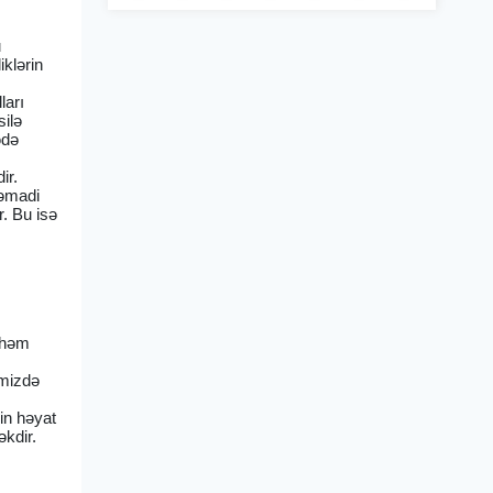
u
iklərin
ları
silə
ədə
ir.
təmadi
r. Bu isə
 həm
əmizdə
in həyat
əkdir.