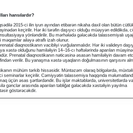
lları hansılardır?
ədilə 2015-ci ilin iyun ayından etibarən nikaha daxil olan bütün cütlü
inədən keçirilir. Hər iki tərəfin daşıyıcı olduğu müəyyən edildikdə, c
nsultasiyaya yönləndirilir. Bu mərhələdə gələcəkdə talassemiyalı uşa
 məqamlar ailəyə ətraflı izah olunur.
enatal diaqnostikanın vacibliyi vurğulanmalıdır. Hər iki valideyn daşı
ya xəstə olduğunu hamiləliyin 14–16-cı həftələrində aparılan müayinə
. Prenatal diaqnostikanın nəticəsinə əsasən hamiləliyin davam etdir
əfindən verilir. Bu yanaşma xəstə uşaqların doğulmasının qarşısını a
aktikanın mühüm tərkib hissəsidir. Müntəzəm olaraq bölgələrdə, müxtəlif
ici seminarlar keçirilir. Cəmiyyətin talassemiya haqqında məlumatland
lmaq üçün əsas şərtlərdəndir. Bu işlər məktəblərdə, universitetlərdə və
silə gənclər arasında aparılan təbliğat gələcəkdə xəstəliyin yayılma
təsir göstərəcəkdir.