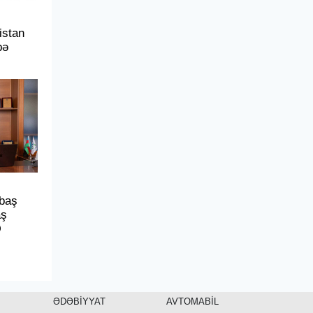
istan
bə
 baş
aş
Ə
ƏDƏBİYYAT
AVTOMABİL