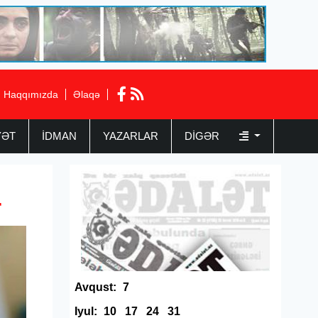
Haqqımızda
Əlaqə
YƏT
İDMAN
YAZARLAR
DIGƏR
r
Avqust:
7
Iyul:
10
17
24
31