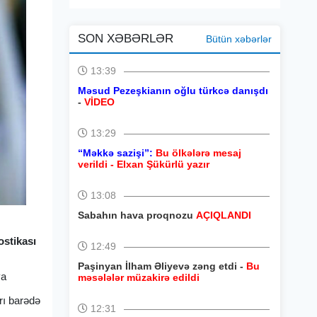
SON XƏBƏRLƏR
Bütün xəbərlər
13:39
Məsud Pezeşkianın oğlu türkcə danışdı
-
VİDEO
13:29
“Məkkə sazişi”:
Bu ölkələrə mesaj
verildi - Elxan Şükürlü yazır
13:08
Sabahın hava proqnozu
AÇIQLANDI
ostikası
12:49
Paşinyan İlham Əliyevə zəng etdi -
Bu
ya
məsələlər müzakirə edildi
rı barədə
12:31