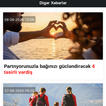
Digər Xəbərlər
08-08-2026 10:06
Partnyorunuzla bağınızı gücləndirəcək
4
təsirli vərdiş
07-08-2026 09:20