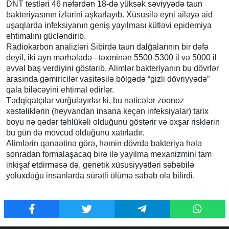
DNT testləri 46 nəfərdən 18-də yüksək səviyyədə taun
bakteriyasının izlərini aşkarlayıb. Xüsusilə eyni ailəyə aid
uşaqlarda infeksiyanın geniş yayılması kütləvi epidemiya
ehtimalını gücləndirib.
Radiokarbon analizləri Sibirdə taun dalğalarının bir dəfə
deyil, iki ayrı mərhələdə - təxminən 5500-5300 il və 5000 il
əvvəl baş verdiyini göstərib. Alimlər bakteriyanın bu dövrlər
arasında gəmiricilər vasitəsilə bölgədə “gizli dövriyyədə”
qala biləcəyini ehtimal edirlər.
Tədqiqatçılar vurğulayırlar ki, bu nəticələr zoonoz
xəstəliklərin (heyvandan insana keçən infeksiyalar) tarix
boyu nə qədər təhlükəli olduğunu göstərir və oxşar risklərin
bu gün də mövcud olduğunu xatırladır.
Alimlərin qənaətinə görə, həmin dövrdə bakteriya hələ
sonradan formalaşacaq birə ilə yayılma mexanizmini tam
inkişaf etdirməsə də, genetik xüsusiyyətləri səbəbilə
yoluxduğu insanlarda sürətli ölümə səbəb ola bilirdi.