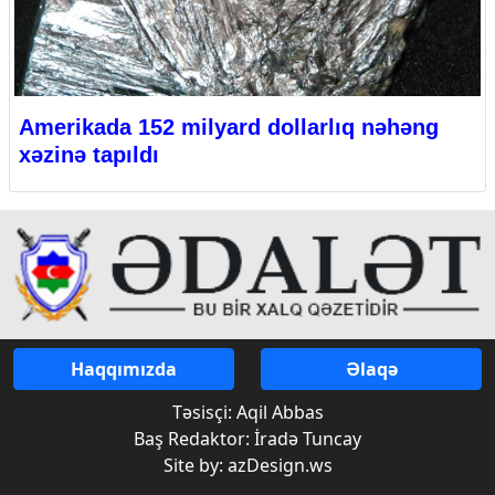
Amerikada 152 milyard dollarlıq nəhəng
xəzinə tapıldı
Haqqımızda
Əlaqə
Təsisçi: Aqil Abbas
Baş Redaktor: İradə Tuncay
Site by: azDesign.ws