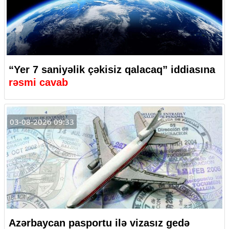
“Yer 7 saniyəlik çəkisiz qalacaq” iddiasına
rəsmi cavab
03-08-2026 09:33
Azərbaycan pasportu ilə vizasız gedə