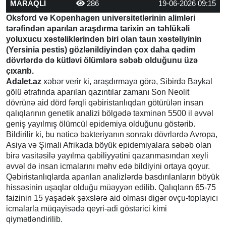
MARAQLI
286
19-06-2026 09:15
Oksford və Kopenhagen universitetlərinin alimləri
tərəfindən aparılan araşdırma tarixin ən təhlükəli
yoluxucu xəstəliklərindən biri olan taun xəstəliyinin
(Yersinia pestis) gözlənildiyindən çox daha qədim
dövrlərdə də kütləvi ölümlərə səbəb olduğunu üzə
çıxarıb.
Adalet.az
xəbər verir ki, araşdırmaya görə, Sibirdə Baykal
gölü ətrafında aparılan qazıntılar zamanı Son Neolit
dövrünə aid dörd fərqli qəbiristanlıqdan götürülən insan
qalıqlarının genetik analizi bölgədə təxminən 5500 il əvvəl
geniş yayılmış ölümcül epidemiya olduğunu göstərib.
Bildirilir ki, bu nəticə bakteriyanın sonrakı dövrlərdə Avropa,
Asiya və Şimali Afrikada böyük epidemiyalara səbəb olan
birə vasitəsilə yayılma qabiliyyətini qazanmasından xeyli
əvvəl də insan icmalarını məhv edə bildiyini ortaya qoyur.
Qəbiristanlıqlarda aparılan analizlərdə basdırılanların böyük
hissəsinin uşaqlar olduğu müəyyən edilib. Qalıqların 65-75
faizinin 15 yaşadək şəxslərə aid olması digər ovçu-toplayıcı
icmalarla müqayisədə qeyri-adi göstərici kimi
qiymətləndirilib.