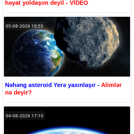
həyat yoldaşım deyil - VİDEO
05-08-2026 10:55
Nəhəng asteroid Yerə yaxınlaşır -
Alimlər
nə deyir?
04-08-2026 17:10