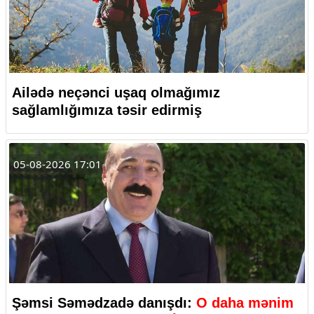
Ailədə neçənci uşaq olmağımız
sağlamlığımıza təsir edirmiş
05-08-2026 17:01
Şəmsi Səmədzadə danışdı:
O daha mənim