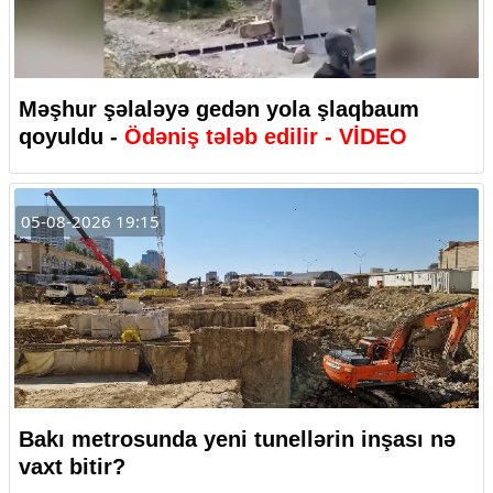
Məşhur şəlaləyə gedən yola şlaqbaum
qoyuldu -
Ödəniş tələb edilir - VİDEO
05-08-2026 19:15
Bakı metrosunda yeni tunellərin inşası nə
vaxt bitir?