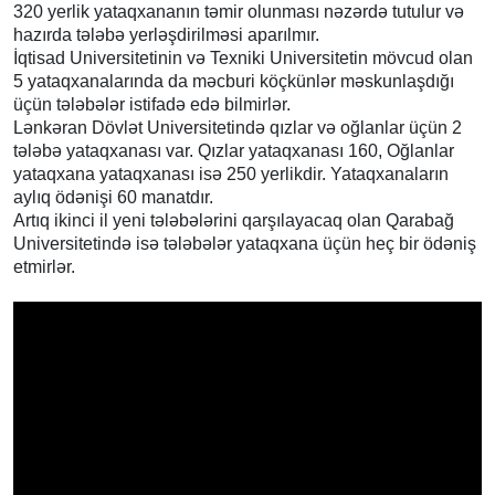
320 yerlik yataqxananın təmir olunması nəzərdə tutulur və
hazırda tələbə yerləşdirilməsi aparılmır.
İqtisad Universitetinin və Texniki Universitetin mövcud olan
5 yataqxanalarında da məcburi köçkünlər məskunlaşdığı
üçün tələbələr istifadə edə bilmirlər.
Lənkəran Dövlət Universitetində qızlar və oğlanlar üçün 2
tələbə yataqxanası var. Qızlar yataqxanası 160, Oğlanlar
yataqxana yataqxanası isə 250 yerlikdir. Yataqxanaların
aylıq ödənişi 60 manatdır.
Artıq ikinci il yeni tələbələrini qarşılayacaq olan Qarabağ
Universitetində isə tələbələr yataqxana üçün heç bir ödəniş
etmirlər.