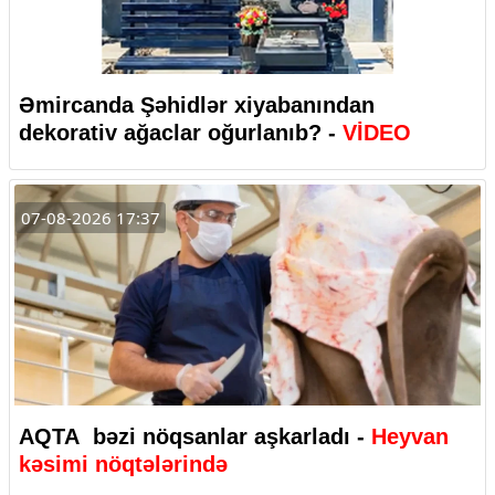
Əmircanda Şəhidlər xiyabanından
dekorativ ağaclar oğurlanıb? -
VİDEO
07-08-2026 17:37
AQTA bəzi nöqsanlar aşkarladı -
Heyvan
kəsimi nöqtələrində