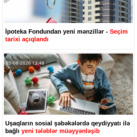
İpoteka Fondundan yeni mənzillər -
Seçim
tarixi açıqlandı
05-08-2026 13:48
Uşaqların sosial şəbəkələrdə qeydiyyatı ilə
bağlı
yeni tələblər müəyyənləşib