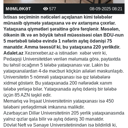
MƏMLƏKƏT
577
08-09-2025 08:21
İxtisas seçiminin nəticələri açıqlanan kimi tələbələr
münasib qiymətə yataqxana və ev axtarışına çıxırlar.
Yataqxana qiymətləri şəraitinə görə fərqlənir. Məsələn,
ölkənin ilk və ən böyük təhsil müəssisəsi olan BDU-nun
5 mərtəbəli tələbə evində 1 nəfərin aylıq ödənişi 75
manatdır. Amma təəssüf ki, bu yataqxana 220 yerlikdir.
Adalet.az
Xezerxeber.az-a istinadən xəbər verir ki,
Pedaqoji Universitetdən verilən məlumata görə, paytaxtda
bu təhsil ocağının 5 tələbə yataqxanası var. Lakin bu
yataqxanalardan 4-də məcburi köçkün ailələri məskunlaşıb.
Universitetin 5 nömrəli yataqxanası isə qız tələbələrə
xidmət göstərir. Bu yataqxanada 200 nəfərədək xanım
tələbə yerləşə bilər. Yataqxanada aylıq ödəniş bir tələbə
üçün 85 AZN təşkil edir.
Memarlıq və İnşaat Universitetinin yataqxanası isə 450
tələbəni yerləşdirmək imkanına malikdir.
Azərbaycan Dillər Universitetinin 205 yerlik yataqxanasında
yalnız qızlar qala bilir və aylıq ödəniş 30 manatdır.
Dövlət Neft və Sənaye Universitetinindən isə bildirildi ki,