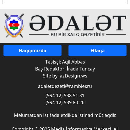
Haqqımızda
Əlaqə
Təsisçi: Aqil Abbas
Baş Redaktor: İradə Tuncay
Site by: azDesign.ws
adaletqezeti@rambler.ru
(994 12) 538 51 31
(994 12) 539 80 26
Məlumatdan istifadə etdikdə istinad mütləqdir.
Copyright © 2025 Media İnformasiya Mərkəzi. All