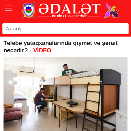
Tələbə yataqxanalarında qiymət və şərait
necədir? -
VİDEO