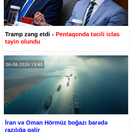
Tramp zəng etdi -
Pentaqonda təcili iclas
təyin olundu
06-08-2026 13:40
İran və Oman Hörmüz boğazı barədə
razılığa gəlir