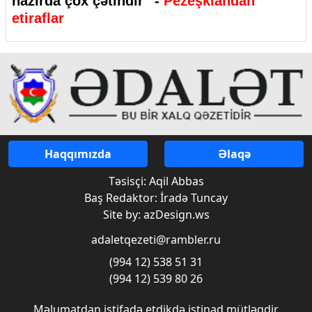
hazırda çox çətindir” -
Pezeşkiandan
etiraflar
Haqqımızda
Əlaqə
Təsisçi: Aqil Abbas
Baş Redaktor: İradə Tuncay
Site by: azDesign.ws
adaletqezeti@rambler.ru
(994 12) 538 51 31
(994 12) 539 80 26
Məlumatdan istifadə etdikdə istinad mütləqdir.