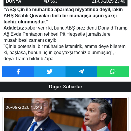
DÜNYA
553
21-03-2025 23:46
“ABŞ Çin ilə müharibə aparmaq niyyətində deyil, lakin
ABŞ Silahlı Qüvvələri belə bir münaqişə üçün yaxşı
təchiz olunmuşdur.”
Adalet.az
xəbər verir ki, bunu ABŞ prezidenti Donald Tramp
Ağ Evdə Pentaqon rəhbəri Pit Heqsetlə jurnalistlərə
müsahibəsi zamanı deyib.
"Çinlə potensial bir müharibə istəmirik, amma deyə bilərəm
ki, başlasa, bunun üçün çox yaxşı təchiz olunmuşuq", -
deyə Tramp bildirib./apa
Digər Xəbərlər
06-08-2026 13:43