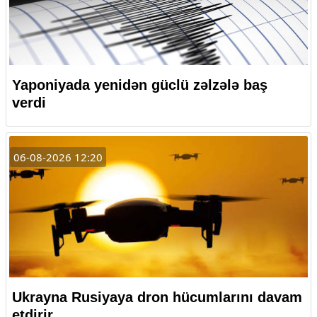
Yaponiyada yenidən güclü zəlzələ baş
verdi
06-08-2026 12:20
Ukrayna Rusiyaya dron hücumlarını davam
etdirir