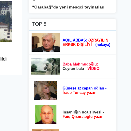
“Qarabağ”da yeni məşqçi təyinatları
TOP 5
AQİL ABBAS:
ƏZRAYILIN
ERKƏK-DİŞİLİYİ -
(hekayə)
k
ildi
Baba Mahmudoğlu:
Ceyran bala -
VİDEO
Günəşə at çapan oğlan -
İradə Tuncay yazır
İnsanlığın uca zirvəsi -
Faiq Qismətoğlu yazır