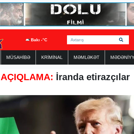
Bakı -°C
MÜSAHİBƏ
KRİMİNAL
MƏMLƏKƏT
MƏDƏNİY
 AÇIQLAMA:
İranda etirazçılar