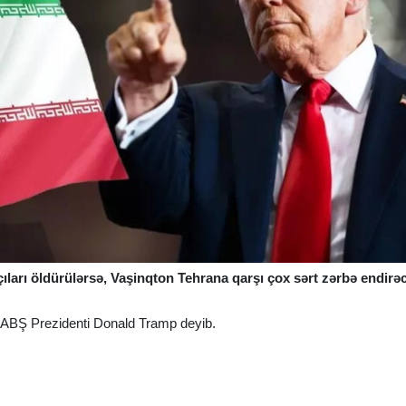
kçıları öldürülərsə, Vaşinqton Tehrana qarşı çox sərt zərbə endirə
ə ABŞ Prezidenti Donald Tramp deyib.