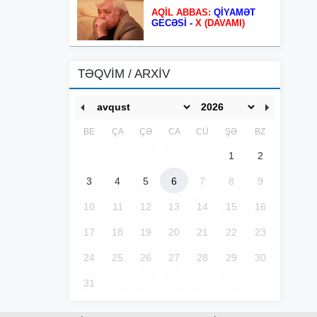
AQİL ABBAS:
QİYAMƏT
GECƏSİ -
X (DAVAMI)
TƏQVİM / ARXİV
BE
ÇA
ÇƏ
CA
CÜ
ŞƏ
BZ
1
2
3
4
5
6
7
8
9
10
11
12
13
14
15
16
17
18
19
20
21
22
23
24
25
26
27
28
29
30
31