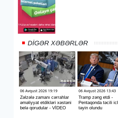
DIGƏR XƏBƏRLƏR
06 Avqust 2026 19:19
06 Avqust 2026 13:43
Zəlzələ zamanı cərrahlar
Tramp zəng etdi -
əməliyyat etdikləri xəstəni
Pentaqonda təcili ic
belə qorudular - VİDEO
təyin olundu