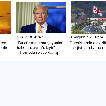
06 Avqust 2026 10:33
06 Avqust 2026 10:24
dron
"Bu cür məlumat yayanları
Gürcüstanda elektri
tdirir
həbs cəzası gözləyir"
enerjisi tam bərpa ed
- Trampdan xəbərdarlıq