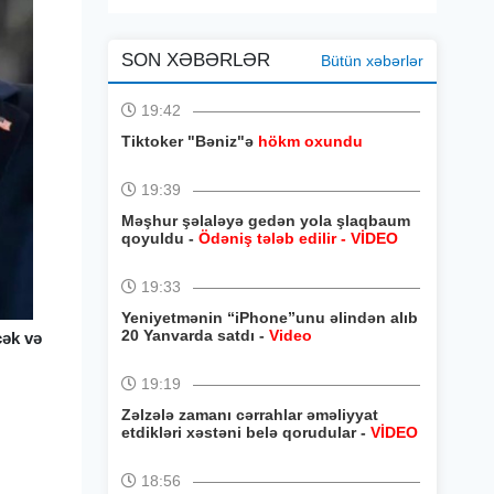
SON XƏBƏRLƏR
Bütün xəbərlər
19:42
Tiktoker "Bəniz"ə
hökm oxundu
19:39
Məşhur şəlaləyə gedən yola şlaqbaum
qoyuldu -
Ödəniş tələb edilir - VİDEO
19:33
Yeniyetmənin “iPhone”unu əlindən alıb
20 Yanvarda satdı -
Video
cək və
19:19
Zəlzələ zamanı cərrahlar əməliyyat
etdikləri xəstəni belə qorudular -
VİDEO
18:56