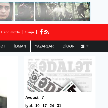
Haqqımızda
Əlaqə
YƏT
İDMAN
YAZARLAR
DIGƏR
Avqust:
7
Iyul:
10
17
24
31