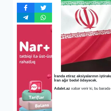
İranda etiraz aksiyalarının iştira
İran ağır bədəl ödəyəcək.
Adalet.az
xəbər verir ki, bu barəd