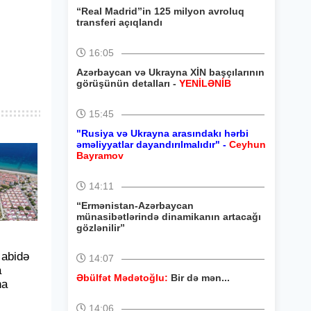
“Real Madrid”in 125 milyon avroluq
transferi açıqlandı
16:05
Azərbaycan və Ukrayna XİN başçılarının
görüşünün detalları -
YENİLƏNİB
15:45
"Rusiya və Ukrayna arasındakı hərbi
əməliyyatlar dayandırılmalıdır" -
Ceyhun
Bayramov
14:11
“Ermənistan-Azərbaycan
münasibətlərində dinamikanın artacağı
gözlənilir”
i abidə
14:07
a
Əbülfət Mədətoğlu:
Bir də mən...
na
14:06