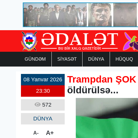
GÜNDƏM
SİYASƏT
DÜNYA
HÜQUQ
Trampdan ŞOK
08 Yanvar 2026
öldürülsə...
23:30
572
DÜNYA
A+
A-