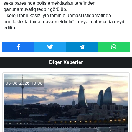
şəxs barəsində polis əməkdaşları tərəfindən
qanunamüvafiq tədbir görülüb.
Ekoloji təhlükəsizliyin təmin olunması istiqamətində
profilaktik tədbirlər davam etdirilir",- deyə məlumatda qeyd
edilib.
Digər Xəbərlər
08-08-2026 13:08