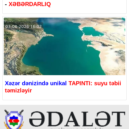
-
XƏBƏRDARLIQ
07-08-2026 16:02
Xəzər dənizində unikal
TAPINTI: suyu təbii
təmizləyir