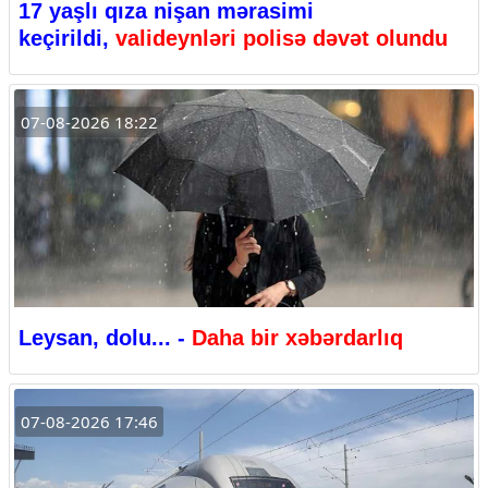
17 yaşlı qıza nişan mərasimi
keçirildi,
valideynləri polisə dəvət olundu
07-08-2026 18:22
Leysan, dolu... -
Daha bir xəbərdarlıq
07-08-2026 17:46