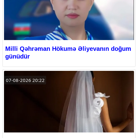
Milli Qəhrəman Hökumə Əliyevanın doğum
günüdür
07-08-2026 20:22