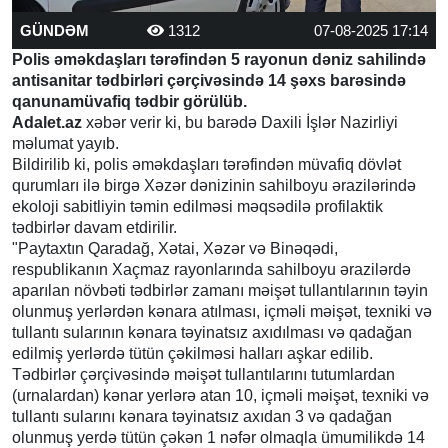
GÜNDƏM
1312
07-08-2025 17:14
Polis əməkdaşları tərəfindən 5 rayonun dəniz sahilində
antisanitar tədbirləri çərçivəsində 14 şəxs barəsində
qanunamüvafiq tədbir görülüb.
Adalet.az
xəbər verir ki, bu barədə Daxili İşlər Nazirliyi
məlumat yayıb.
Bildirilib ki, polis əməkdaşları tərəfindən müvafiq dövlət
qurumları ilə birgə Xəzər dənizinin sahilboyu ərazilərində
ekoloji sabitliyin təmin edilməsi məqsədilə profilaktik
tədbirlər davam etdirilir.
"Paytaxtın Qaradağ, Xətai, Xəzər və Binəqədi,
respublikanın Xaçmaz rayonlarında sahilboyu ərazilərdə
aparılan növbəti tədbirlər zamanı məişət tullantılarının təyin
olunmuş yerlərdən kənara atılması, içməli məişət, texniki və
tullantı sularının kənara təyinatsız axıdılması və qadağan
edilmiş yerlərdə tütün çəkilməsi halları aşkar edilib.
Tədbirlər çərçivəsində məişət tullantılarını tutumlardan
(urnalardan) kənar yerlərə atan 10, içməli məişət, texniki və
tullantı sularını kənara təyinatsız axıdan 3 və qadağan
olunmuş yerdə tütün çəkən 1 nəfər olmaqla ümumilikdə 14