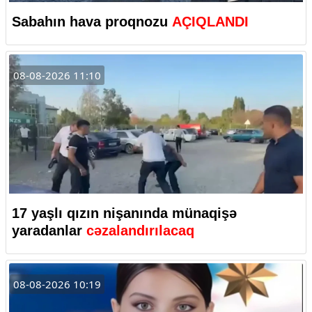
Sabahın hava proqnozu
AÇIQLANDI
08-08-2026 11:10
17 yaşlı qızın nişanında münaqişə
yaradanlar
cəzalandırılacaq
08-08-2026 10:19