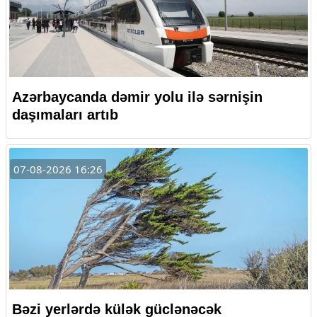
Azərbaycanda dəmir yolu ilə sərnişin
daşımaları artıb
07-08-2026 16:26
Bəzi yerlərdə külək güclənəcək