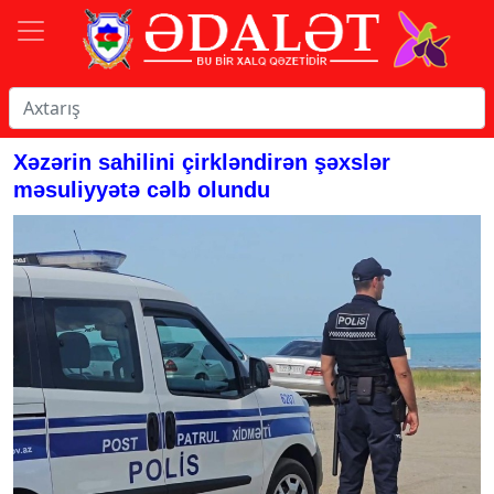
Xəzərin sahilini çirkləndirən şəxslər
məsuliyyətə cəlb olundu