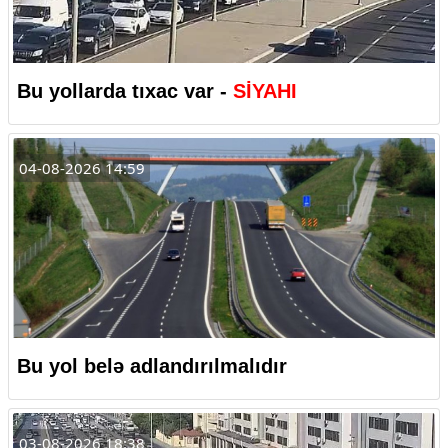
Bu yollarda tıxac var -
SİYAHI
04-08-2026 14:59
Bu yol belə adlandırılmalıdır
03-08-2026 18:38