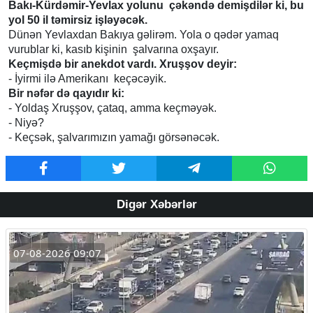
Bakı-Kürdəmir-Yevlax yolunu çəkəndə demişdilər ki, bu
yol 50 il təmirsiz işləyəcək.
Dünən Yevlaxdan Bakıya gəlirəm. Yola o qədər yamaq
vurublar ki, kasıb kişinin şalvarına oxşayır.
Keçmişdə bir anekdot vardı. Xruşşov deyir:
- İyirmi ilə Amerikanı keçəcəyik.
Bir nəfər də qayıdır ki:
- Yoldaş Xruşşov, çataq, amma keçməyək.
- Niyə?
- Keçsək, şalvarımızın yamağı görsənəcək.
Digər Xəbərlər
07-08-2026 09:07