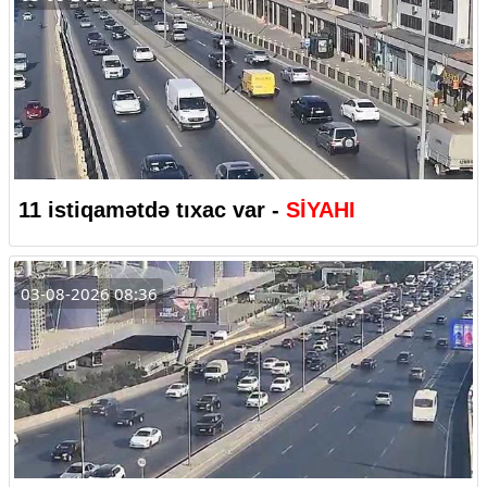
11 istiqamətdə tıxac var -
SİYAHI
03-08-2026 08:36