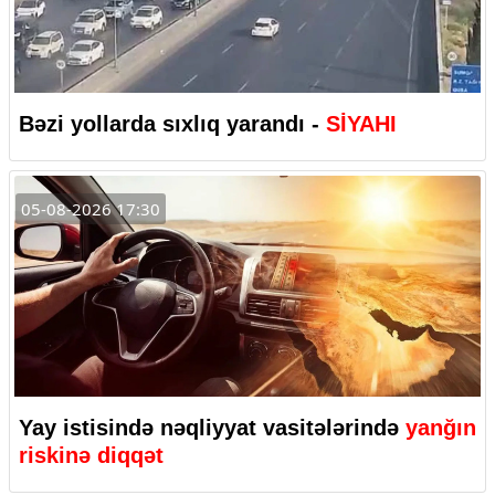
Bəzi yollarda sıxlıq yarandı -
SİYAHI
05-08-2026 17:30
Yay istisində nəqliyyat vasitələrində
yanğın
riskinə diqqət