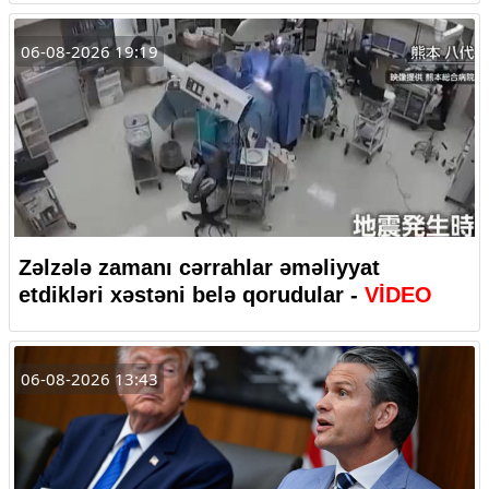
06-08-2026 19:19
Zəlzələ zamanı cərrahlar əməliyyat
etdikləri xəstəni belə qorudular -
VİDEO
06-08-2026 13:43