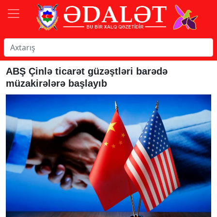
ABŞ Çinlə ticarət güzəştləri barədə
müzakirələrə başlayıb