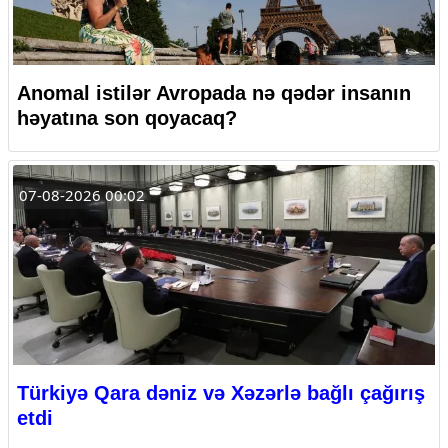
Anomal istilər Avropada nə qədər insanın
həyatına son qoyacaq?
07-08-2026 00:02
Türkiyə Qara dəniz və Xəzərlə bağlı çağırış
etdi