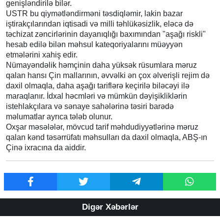
genişləndirilə bilər.
USTR bu qiymətləndirməni təsdiqləmir, lakin bazar
iştirakçılarından iqtisadi və milli təhlükəsizlik, eləcə də
təchizat zəncirlərinin dayanıqlığı baxımından "aşağı riskli"
hesab edilə bilən məhsul kateqoriyalarını müəyyən
etmələrini xahiş edir.
Nümayəndəlik həmçinin daha yüksək rüsumlara məruz
qalan hansı Çin mallarının, əvvəlki ən çox əlverişli rejim də
daxil olmaqla, daha aşağı tariflərə keçirilə biləcəyi ilə
maraqlanır. İdxal həcmləri və mümkün dəyişikliklərin
istehlakçılara və sənaye sahələrinə təsiri barədə
məlumatlar ayrıca tələb olunur.
Oxşar məsələlər, mövcud tarif məhdudiyyətlərinə məruz
qalan kənd təsərrüfatı məhsulları da daxil olmaqla, ABŞ-ın
Çinə ixracına da aiddir.
Digər Xəbərlər