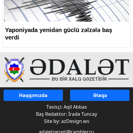
Yaponiyada yenidən güclü zəlzələ baş
verdi
Haqqımızda
Əlaqə
Təsisçi: Aqil Abbas
Baş Redaktor: İradə Tuncay
Site by: azDesign.ws
adaletqezeti@rambler.ru