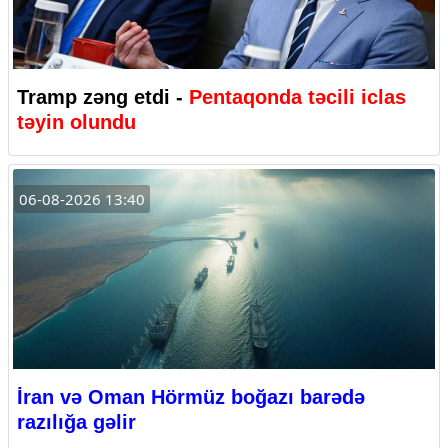
Tramp zəng etdi -
Pentaqonda təcili iclas
təyin olundu
06-08-2026 13:40
İran və Oman Hörmüz boğazı barədə
razılığa gəlir