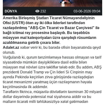
DÜNYA
232
03-06-2026 09:04
Amerika Birləşmiş Ştatları Ticarət Nümayəndəliyinin
Ofisi (USTR) ötən ay iki ölkə liderləri tərəfindən
razılaşdırılmış "ABŞ-Çin Ticarət və Bazar Çərçivəsi" ilə
bağlı ictimai rəy prosesinə başlayıb. Bu təşəbbüs
müəyyən mal kateqoriyaları üzrə qarşılıqlı rüsumların
azaldılmasına gətirib çıxara bilər.
Adalet.az
xəbər verir ki, bu barədə ofisin bəyanatında qeyd
olunub.
Vurğulanıb ki, qurum tənzimləməyə həssas olmayan və tarif
siyasətində mümkün dəyişikliklərə daxil edilə bilən
müəyyən mal növləri üzrə təkliflər tələb edir. Bu addım, ABŞ
prezidenti Donald Tramp və Çin lideri Si Cinpinin may
ayında Pekində keçirilən zirvə görüşündə razılaşdıqları
ticarət mexanizmi yaratmaq üçün razılaşmanın həyata
keçirilməsində ilk addımdır.
Tərəflərin fikrincə, müqavilə dövlətlərin təxminən 30 milyard
dollar dəyərində potensial mal siyahısına aiddir və bu
malların ticarəti milli təhlükəsizliyə xələl gətirmədən