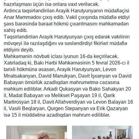
hazırlaşması üçün isə onlara vaxt veriləcək.
Ardınca təqsirləndirilən Arayik Harutyunyanın müdafiəçisi
Anar Məmmədov çıxış edib. Vəkil çıxışında müdafiə etdiyi
şəxs barəsində bəraət hökmü çıxarılmasını məhkəmədən
xahiş edib.
Təqsirləndirilən Arayik Harutyunyan çıxış edərək vəkilinin
mövqeyi ilə razılaşdığını və səsləndirdiyi fikirləri müdafiə
etdiyini deyib.
Məhkəmənin növbəti iclası iyunun 16-da keçiriləcək.
Xatırladaq ki, Bakı Hərbi Məhkəməsinin 5 fevral 2026-cı il
tarixli hökmünə əsasən, Arayik Harutyunyan, Levon
Mnatsakanyan, David Manukyan, Davit İşxanyan və David
Babayan ömürlük azadlıqdan məhrumetmə cəzasına
məhkum ediliblər. Arkadi Qukasyan və Bako Sahakyan 20
il, Madat Babayan və Melikset Paşayan 19 il, Qarik
Martirosyan 18 il, Davit Allahverdiyan və Levon Balayan 16
il, Vasili Beqlaryan, Qurgen Stepanyan və Erik Qazaryan
isə 15 il müddətinə azadlıqdan məhrum ediliblər.