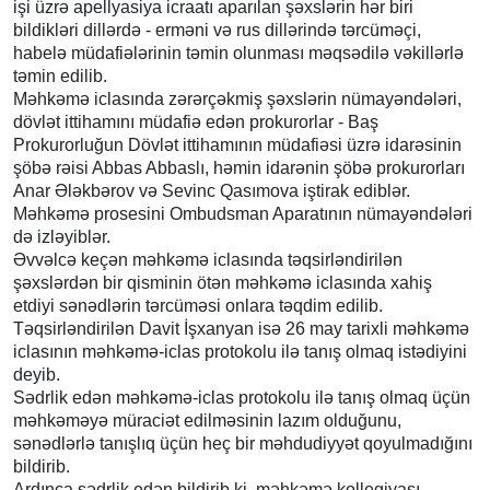
işi üzrə apellyasiya icraatı aparılan şəxslərin hər biri
bildikləri dillərdə - erməni və rus dillərində tərcüməçi,
habelə müdafiələrinin təmin olunması məqsədilə vəkillərlə
təmin edilib.
Məhkəmə iclasında zərərçəkmiş şəxslərin nümayəndələri,
dövlət ittihamını müdafiə edən prokurorlar - Baş
Prokurorluğun Dövlət ittihamının müdafiəsi üzrə idarəsinin
şöbə rəisi Abbas Abbaslı, həmin idarənin şöbə prokurorları
Anar Ələkbərov və Sevinc Qasımova iştirak ediblər.
Məhkəmə prosesini Ombudsman Aparatının nümayəndələri
də izləyiblər.
Əvvəlcə keçən məhkəmə iclasında təqsirləndirilən
şəxslərdən bir qisminin ötən məhkəmə iclasında xahiş
etdiyi sənədlərin tərcüməsi onlara təqdim edilib.
Təqsirləndirilən Davit İşxanyan isə 26 may tarixli məhkəmə
iclasının məhkəmə-iclas protokolu ilə tanış olmaq istədiyini
deyib.
Sədrlik edən məhkəmə-iclas protokolu ilə tanış olmaq üçün
məhkəməyə müraciət edilməsinin lazım olduğunu,
sənədlərlə tanışlıq üçün heç bir məhdudiyyət qoyulmadığını
bildirib.
Ardınca sədrlik edən bildirib ki, məhkəmə kollegiyası