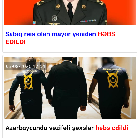
Sabiq rəis olan mayor yenidən
HƏBS
EDİLDİ
03-08-2026 12:54
Azərbaycanda vəzifəli şəxslər
həbs edildi