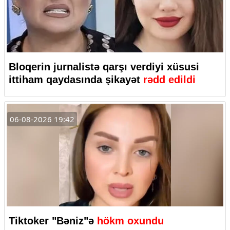
Bloqerin jurnalistə qarşı verdiyi xüsusi
ittiham qaydasında şikayət
rədd edildi
06-08-2026 19:42
Tiktoker "Bəniz"ə
hökm oxundu