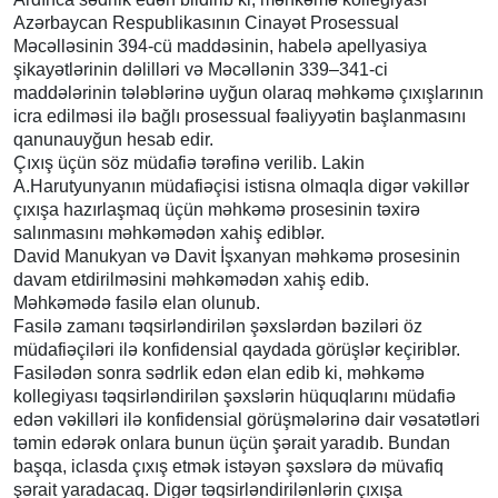
Azərbaycan Respublikasının Cinayət Prosessual
Məcəlləsinin 394-cü maddəsinin, habelə apellyasiya
şikayətlərinin dəlilləri və Məcəllənin 339–341-ci
maddələrinin tələblərinə uyğun olaraq məhkəmə çıxışlarının
icra edilməsi ilə bağlı prosessual fəaliyyətin başlanmasını
qanunauyğun hesab edir.
Çıxış üçün söz müdafiə tərəfinə verilib. Lakin
A.Harutyunyanın müdafiəçisi istisna olmaqla digər vəkillər
çıxışa hazırlaşmaq üçün məhkəmə prosesinin təxirə
salınmasını məhkəmədən xahiş ediblər.
David Manukyan və Davit İşxanyan məhkəmə prosesinin
davam etdirilməsini məhkəmədən xahiş edib.
Məhkəmədə fasilə elan olunub.
Fasilə zamanı təqsirləndirilən şəxslərdən bəziləri öz
müdafiəçiləri ilə konfidensial qaydada görüşlər keçiriblər.
Fasilədən sonra sədrlik edən elan edib ki, məhkəmə
kollegiyası təqsirləndirilən şəxslərin hüquqlarını müdafiə
edən vəkilləri ilə konfidensial görüşmələrinə dair vəsatətləri
təmin edərək onlara bunun üçün şərait yaradıb. Bundan
başqa, iclasda çıxış etmək istəyən şəxslərə də müvafiq
şərait yaradacaq. Digər təqsirləndirilənlərin çıxışa