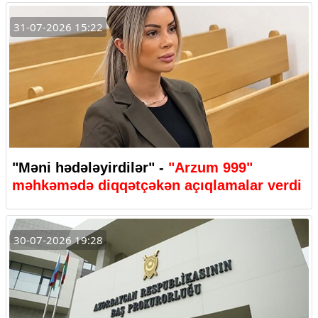
31-07-2026 15:22
"Məni hədələyirdilər" -
"Arzum 999"
məhkəmədə diqqətçəkən açıqlamalar verdi
30-07-2026 19:28