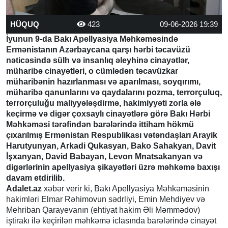
HÜQUQ
423
09-06-2026 19:39
İyunun 9-da Bakı Apellyasiya Məhkəməsində
Ermənistanın Azərbaycana qarşı hərbi təcavüzü
nəticəsində sülh və insanlıq əleyhinə cinayətlər,
müharibə cinayətləri, o cümlədən təcavüzkar
müharibənin hazırlanması və aparılması, soyqırımı,
müharibə qanunlarını və qaydalarını pozma, terrorçuluq,
terrorçuluğu maliyyələşdirmə, hakimiyyəti zorla ələ
keçirmə və digər çoxsaylı cinayətlərə görə Bakı Hərbi
Məhkəməsi tərəfindən barələrində ittiham hökmü
çıxarılmış Ermənistan Respublikası vətəndaşları Arayik
Harutyunyan, Arkadi Qukasyan, Bako Sahakyan, Davit
İşxanyan, David Babayan, Levon Mnatsakanyan və
digərlərinin apellyasiya şikayətləri üzrə məhkəmə baxışı
davam etdirilib.
Adalet.az
xəbər verir ki, Bakı Apellyasiya Məhkəməsinin
hakimləri Elmar Rəhimovun sədrliyi, Emin Mehdiyev və
Mehriban Qarayevanın (ehtiyat hakim Əli Məmmədov)
iştirakı ilə keçirilən məhkəmə iclasında barələrində cinayət