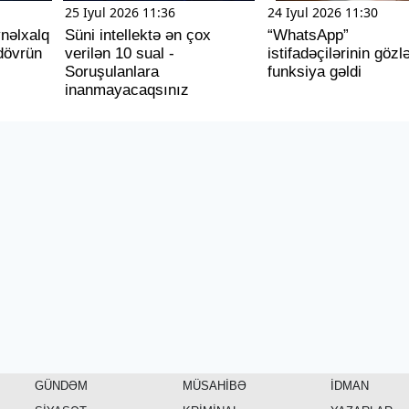
25 Iyul 2026 11:36
24 Iyul 2026 11:30
ynəlxalq
Süni intellektə ən çox
“WhatsApp”
dövrün
verilən 10 sual -
istifadəçilərinin gözl
Soruşulanlara
funksiya gəldi
inanmayacaqsınız
GÜNDƏM
MÜSAHİBƏ
İDMAN