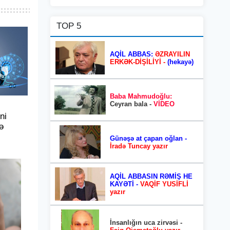
TOP 5
AQİL ABBAS:
ƏZRAYILIN
ERKƏK-DİŞİLİYİ -
(hekayə)
Baba Mahmudoğlu:
Ceyran bala -
VİDEO
ni
ə
Günəşə at çapan oğlan -
İradə Tuncay yazır
AQİL ABBASIN RƏMİŞ HE
KAYƏTİ -
VAQİF YUSİFLİ
yazır
İnsanlığın uca zirvəsi -