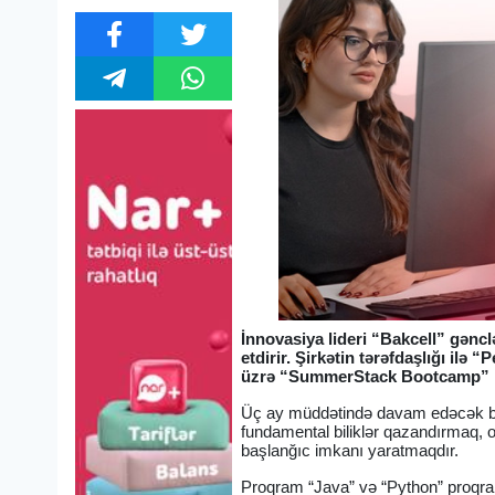
İnnovasiya lideri “Bakcell” gənc
etdirir. Şirkətin tərəfdaşlığı il
üzrə “SummerStack Bootcamp” pr
Üç ay müddətində davam edəcək b
fundamental biliklər qazandırmaq, o
başlanğıc imkanı yaratmaqdır.
Proqram “Java” və “Python” proqraml