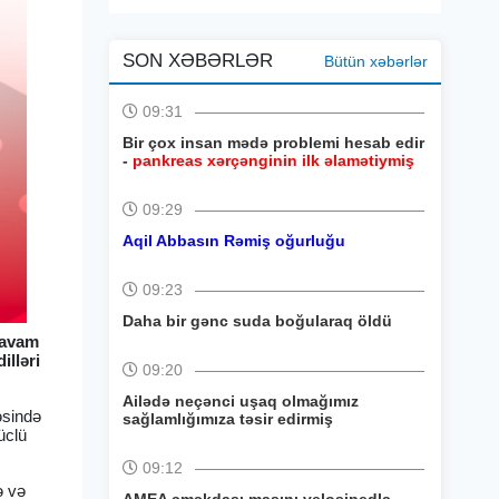
SON XƏBƏRLƏR
Bütün xəbərlər
09:31
Bir çox insan mədə problemi hesab edir
-
pankreas xərçənginin ilk əlamətiymiş
09:29
Aqil Abbasın Rəmiş oğurluğu
09:23
Daha bir gənc suda boğularaq öldü
 davam
illəri
09:20
Ailədə neçənci uşaq olmağımız
əsində
sağlamlığımıza təsir edirmiş
üclü
09:12
ə və