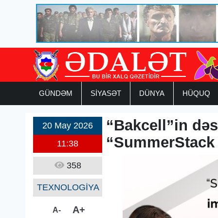
GÜNDƏM
SİYASƏT
DÜNYA
HÜQUQ
“Bakcell”in dəs
20 May 2026
“SummerStack 
11:38
358
TEXNOLOGİYA
A+
A-