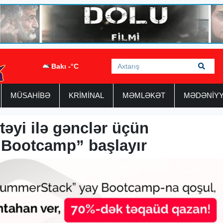
Bakı -°C
MÜSAHİBƏ
KRİMİNAL
MƏMLƏKƏT
MƏDƏNİY
təyi ilə gənclər üçün
Bootcamp” başlayır