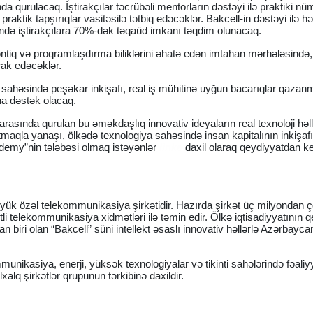
nda qurulacaq. İştirakçılar təcrübəli mentorların dəstəyi ilə praktiki n
 praktik tapşırıqlar vasitəsilə tətbiq edəcəklər. Bakcell-in dəstəyi ilə h
ində iştirakçılara 70%-dək təqaüd imkanı təqdim olunacaq.
ntiq və proqramlaşdırma biliklərini əhatə edən imtahan mərhələsində
rak edəcəklər.
T sahəsində peşəkar inkişafı, real iş mühitinə uyğun bacarıqlar qazan
a dəstək olacaq.
asında qurulan bu əməkdaşlıq innovativ ideyaların real texnoloji həl
maqla yanaşı, ölkədə texnologiya sahəsində insan kapitalının inkişaf
demy”nin tələbəsi olmaq istəyənlər
linkə
daxil olaraq qeydiyyatdan k
öyük özəl telekommunikasiya şirkətidir. Hazırda şirkət üç milyondan 
li telekommunikasiya xidmətləri ilə təmin edir. Ölkə iqtisadiyyatının q
 biri olan “Bakcell” süni intellekt əsaslı innovativ həllərlə Azərbayca
munikasiya, enerji, yüksək texnologiyalar və tikinti sahələrində fəaliy
lq şirkətlər qrupunun tərkibinə daxildir.