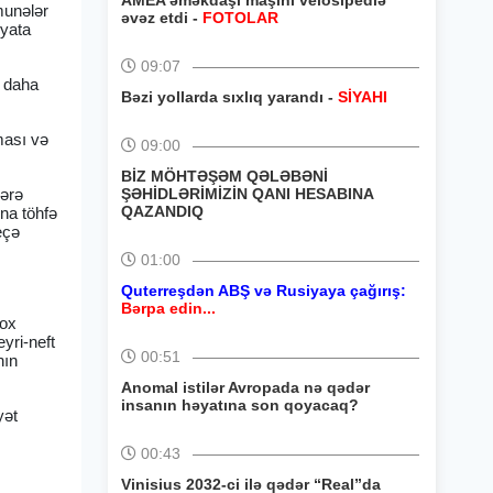
AMEA əməkdaşı maşını velosipedlə
ümunələr
əvəz etdi -
FOTOLAR
əyata
09:07
, daha
Bəzi yollarda sıxlıq yarandı -
SİYAHI
ması və
09:00
BİZ MÖHTƏŞƏM QƏLƏBƏNİ
lərə
ŞƏHİDLƏRİMİZİN QANI HESABINA
QAZANDIQ
ına töhfə
eçə
01:00
Quterreşdən ABŞ və Rusiyaya çağırış:
Bərpa edin...
çox
eyri-neft
00:51
nın
Anomal istilər Avropada nə qədər
insanın həyatına son qoyacaq?
yət
00:43
Vinisius 2032-ci ilə qədər “Real”da