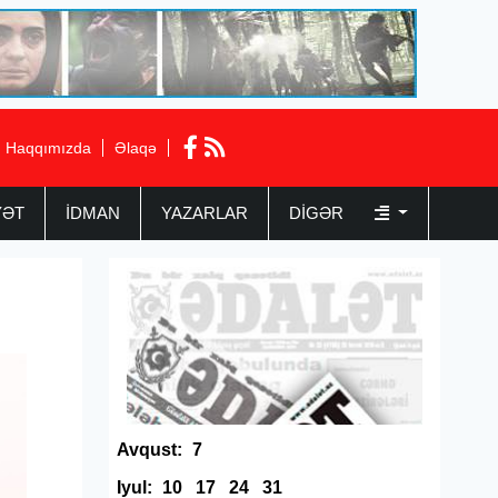
Haqqımızda
Əlaqə
YƏT
İDMAN
YAZARLAR
DIGƏR
Avqust:
7
Iyul:
10
17
24
31