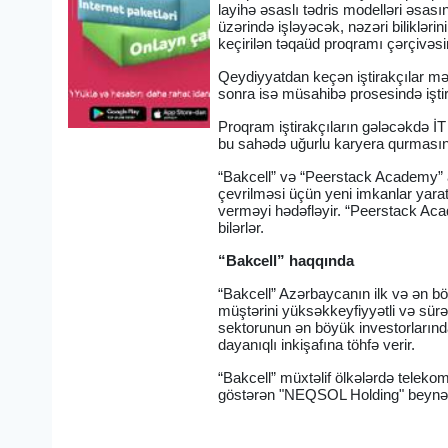
layihə əsaslı tədris modelləri əsası
üzərində işləyəcək, nəzəri biliklərini
keçirilən təqaüd proqramı çərçivəs
Qeydiyyatdan keçən iştirakçılar mə
sonra isə müsahibə prosesində işti
Proqram iştirakçıların gələcəkdə İ
bu sahədə uğurlu karyera qurmasın
“Bakcell” və “Peerstack Academy” ar
çevrilməsi üçün yeni imkanlar yarat
verməyi hədəfləyir. “Peerstack Aca
bilərlər.
“Bakcell” haqqında
“Bakcell” Azərbaycanın ilk və ən b
müştərini yüksəkkeyfiyyətli və sürət
sektorunun ən böyük investorlarından
dayanıqlı inkişafına töhfə verir.
“Bakcell” müxtəlif ölkələrdə telekom
göstərən "NEQSOL Holding" beynəlxa