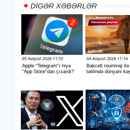
DIGƏR XƏBƏRLƏR
05 Avqust 2026 11:55
04 Avqust 2026 11:14
Apple “Telegram”ı niyə
Bakcell rouminqi ilə
“App Store”dan çıxardı?
tətilində dünyanı kəş