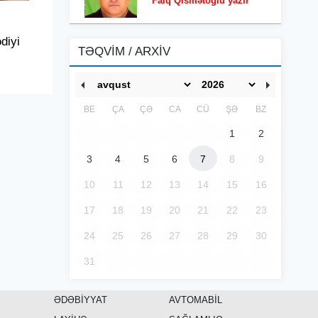
Faiq Qismətoğlu yazır
ədiyi
TƏQVİM / ARXİV
BE
ÇA
ÇƏ
CA
CÜ
ŞƏ
BZ
1
2
3
4
5
6
7
8
9
10
11
12
13
14
15
16
17
18
19
20
21
22
23
24
25
26
27
28
29
30
31
ƏDƏBİYYAT
AVTOMABİL