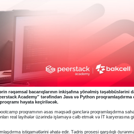
lərin rəqəmsal bacarıqlarının inkişafına yönəlmiş təşəbbüslərini
ə “Peerstack Academy” tərəfindən Java və Python proqramlaşdırma d
oqramı həyata keçiriləcək.
ootcamp proqramının əsas məqsədi gənclərə proqramlaşdırma sah
nları real layihələr üzərində işləməyə cəlb etmək və İT karyerasına g
aşdırma istiqamətlərini əhatə edir. Tədris prosesi qarşılıqlı öyrənm