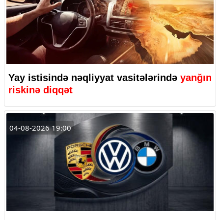
Yay istisində nəqliyyat vasitələrində
yanğın
riskinə diqqət
04-08-2026 19:00