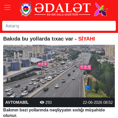
Bakıda bu yollarda tıxac var -
SİYAHI
AVTOMABİL
293
22-06-2026 08:52
Bakının bəzi yollarında nəqliyyatın sıxlığı müşahidə
olunur.