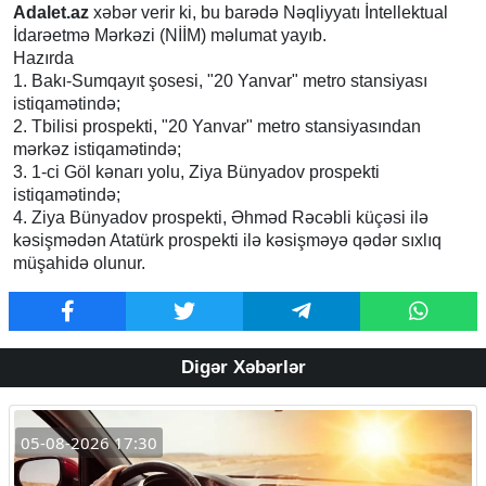
Adalet.az
xəbər verir ki, bu barədə Nəqliyyatı İntellektual
İdarəetmə Mərkəzi (NİİM) məlumat yayıb.
Hazırda
1. Bakı-Sumqayıt şosesi, "20 Yanvar" metro stansiyası
istiqamətində;
2. Tbilisi prospekti, "20 Yanvar" metro stansiyasından
mərkəz istiqamətində;
3. 1-ci Göl kənarı yolu, Ziya Bünyadov prospekti
istiqamətində;
4. Ziya Bünyadov prospekti, Əhməd Rəcəbli küçəsi ilə
kəsişmədən Atatürk prospekti ilə kəsişməyə qədər sıxlıq
müşahidə olunur.
Digər Xəbərlər
05-08-2026 17:30