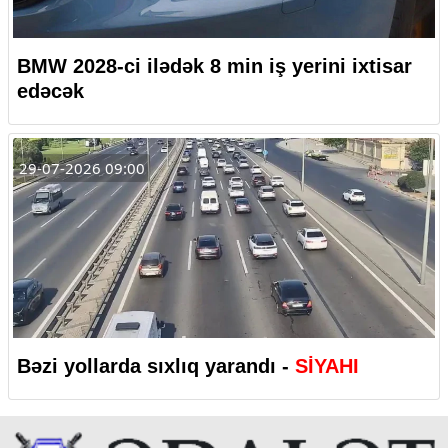
BMW 2028-ci ilədək 8 min iş yerini ixtisar
edəcək
29-07-2026 09:00
Bəzi yollarda sıxlıq yarandı -
SİYAHI