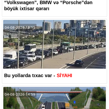
“Volkswagen”, BMW və “Porsche”dən
böyük ixtisar qərarı
04-08-2026 18:15
Bu yollarda tıxac var -
SİYAHI
04-08-2026 14:59