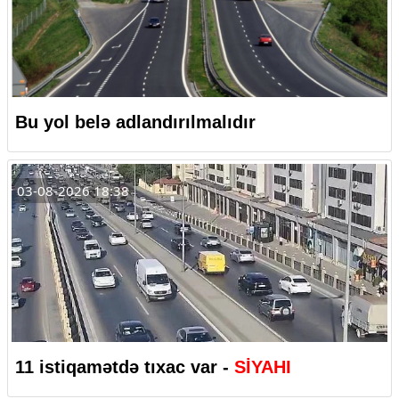
Bu yol belə adlandırılmalıdır
03-08-2026 18:38
11 istiqamətdə tıxac var -
SİYAHI