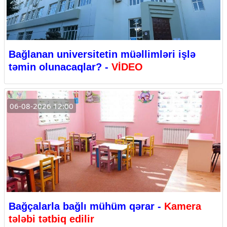
Bağlanan universitetin müəllimləri işlə
təmin olunacaqlar? -
VİDEO
06-08-2026 12:00
Bağçalarla bağlı mühüm qərar -
Kamera
tələbi tətbiq edilir