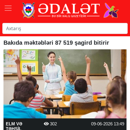
Bakıda məktəbləri 87 519 şagird bitirir
ELM VƏ
302
09-06-2026 13:49
TƏHSİL