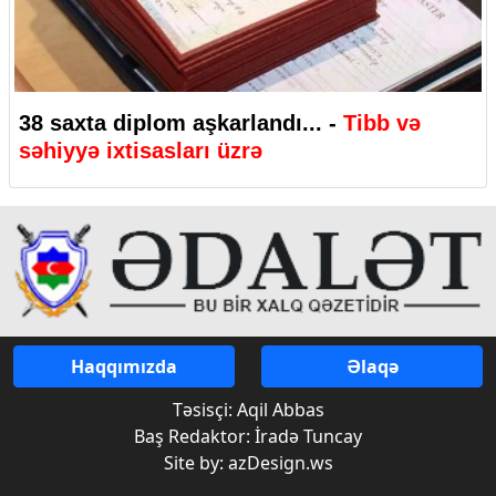
38 saxta diplom aşkarlandı... -
Tibb və
səhiyyə ixtisasları üzrə
Haqqımızda
Əlaqə
Təsisçi: Aqil Abbas
Baş Redaktor: İradə Tuncay
Site by: azDesign.ws