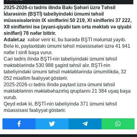
2025-2026-cı tədris ilində Bakı Şəhəri üzrə Təhsil
İdarəsinin (BŞTİ) tabeliyindəki ümumi təhsil
müəssisələrinin IX siniflərini 50 219, XI siniflərini 37 222,
XII siniflərini isə (əyani-qiyabi tam orta məktəb və qiyabi
sinifləri) 78 nəfər bitirir.
Adalet.az
xəbər verir ki, bu barədə BŞTİ məlumat yayıb.
Belə ki, paytaxtdakı ümumi təhsil müəssisələri üzrə 41 941
nəfər I sinfi başa vurur.
Cari tədris ilində BŞTİ-nin tabeliyindəki ümumi təhsil
məktəblərində 530 988 şagird təhsil alır. BŞTİ-nin
tabeliyindəki ümumi təhsil məktəblərində ümumilikdə, 32
052 müəllim fəaliyyət göstərir.
2025-2026-cı tədris ilində paytaxt üzrə ümumi təhsil
məktəblərinin məktəbəhazırlıq qruplarını 21 384 uşaq başa
vurub.
Qeyd edək ki, BŞTİ-nin tabeliyində 371 ümumi təhsil
müəssisəsi fəaliyyət göstərir.