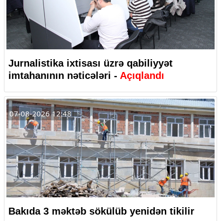
Jurnalistika ixtisası üzrə qabiliyyət
imtahanının nəticələri -
Açıqlandı
07-08-2026 12:48
Bakıda 3 məktəb sökülüb yenidən tikilir