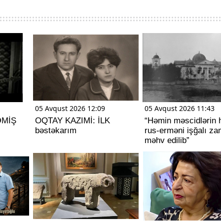
05 Avqust 2026 12:09
05 Avqust 2026 11:43
ƏMİŞ
OQTAY KAZIMİ: İLK
“Həmin məscidlərin 
bəstəkarım
rus-erməni işğalı za
məhv edilib”