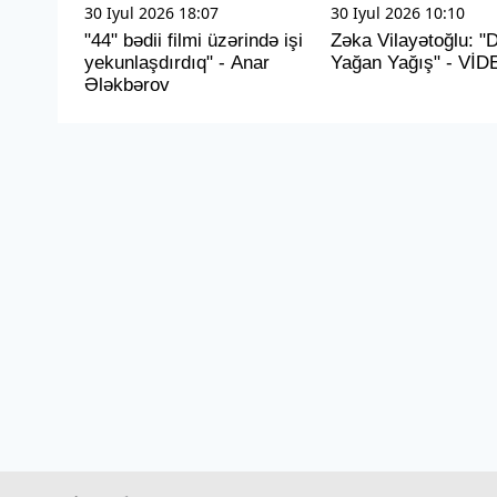
30 Iyul 2026 18:07
30 Iyul 2026 10:10
"44" bədii filmi üzərində işi
Zəka Vilayətoğlu: "
yekunlaşdırdıq" - Anar
Yağan Yağış" - VİD
Ələkbərov