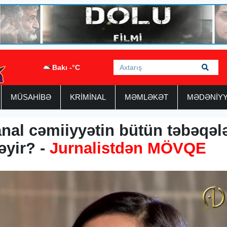
Bakı -°C
MÜSAHİBƏ
KRİMİNAL
MƏMLƏKƏT
MƏDƏNİY
anal cəmiiyyətin bütün təbəqələ
əyir? -
Jurnalistdən MÖVQE