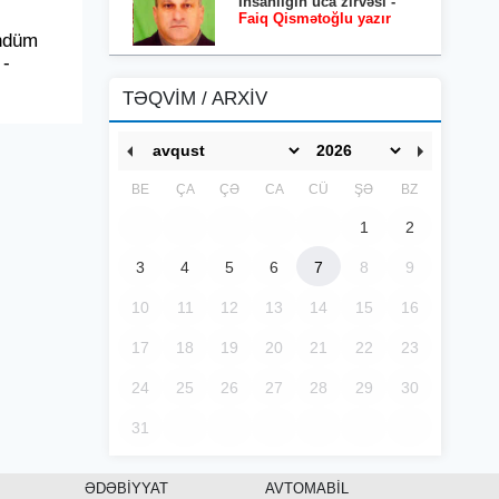
İnsanlığın uca zirvəsi -
Faiq Qismətoğlu yazır
ündüm
 -
TƏQVİM / ARXİV
BE
ÇA
ÇƏ
CA
CÜ
ŞƏ
BZ
1
2
3
4
5
6
7
8
9
10
11
12
13
14
15
16
17
18
19
20
21
22
23
24
25
26
27
28
29
30
31
ƏDƏBİYYAT
AVTOMABİL