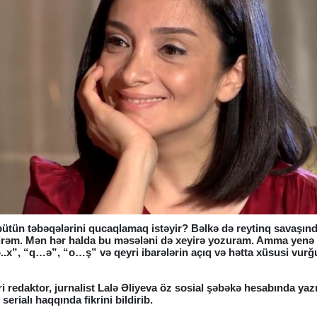
 bütün təbəqələrini qucaqlamaq istəyir? Bəlkə də reytinq savaşın
mirəm. Mən hər halda bu məsələni də xeyirə yozuram. Amma yen
..x”, “q…ə”, “o…ş” və qeyri ibarələrin açıq və hətta xüsusi vurğu
ri redaktor, jurnalist Lalə Əliyeva öz sosial şəbəkə hesabında yaz
erialı haqqında fikrini bildirib.