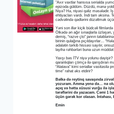
"Axır vaxtlar hansısa serialda yum
epizoda güldüm. Düzdü, mənə yoldaş
Niyə? Hə, niyəsi qəliz məsələdir. İ
ehtiyacları vardı. İndi tam əksinə.
cədvəlində qədlərini düzəltmək üç
Yəni son illər kiçik büdcəli filmlər
Ölkədə ən ağır sınaqlarla üzləşən
demiş, “razve çto” janrın tələblərinə
birinin qulağına pıçıldayırlar… “Hələ
ədalətin tərkib hissəsi sayılır, onsuz
layihə rəhbərləri buna uzun müddət
Yaxşı bəs İTV niyə yolunu dəyişir? 
qaranlıqları çömçə ilə qarışdıran m
“Alatava” kimi seriallar vasitəsilə
time" rahat əks etdirir?
Bəlkə də reytinq savaşında zirv
yozuram. Amma yenə də… nə olurs
açıq və hətta xüsusi vurğu ilə iş
tərəflərini də yazacam. Cəmi 1 h
üçün gərək kor olasan. İntəhası, 
Emin