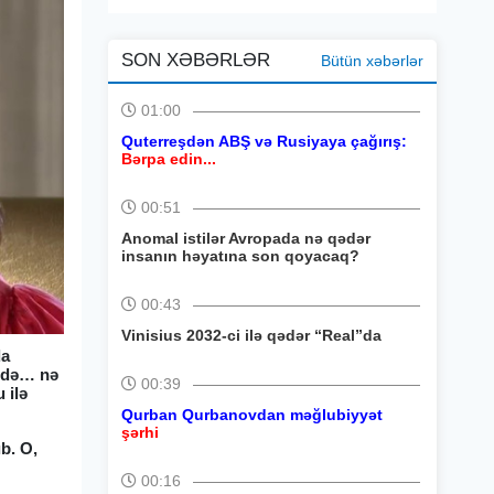
SON XƏBƏRLƏR
Bütün xəbərlər
01:00
Quterreşdən ABŞ və Rusiyaya çağırış:
Bərpa edin...
00:51
Anomal istilər Avropada nə qədər
insanın həyatına son qoyacaq?
00:43
Vinisius 2032-ci ilə qədər “Real”da
da
ə də… nə
00:39
 ilə
Qurban Qurbanovdan məğlubiyyət
şərhi
ıb. O,
00:16