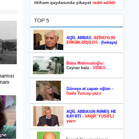
ittiham qaydasında şikayət
rədd edildi
TOP 5
AQİL ABBAS:
ƏZRAYILIN
ERKƏK-DİŞİLİYİ -
(hekayə)
Baba Mahmudoğlu:
Ceyran bala -
VİDEO
hamısı
manı
Günəşə at çapan oğlan -
İradə Tuncay yazır
AQİL ABBASIN RƏMİŞ HE
KAYƏTİ -
VAQİF YUSİFLİ
yazır