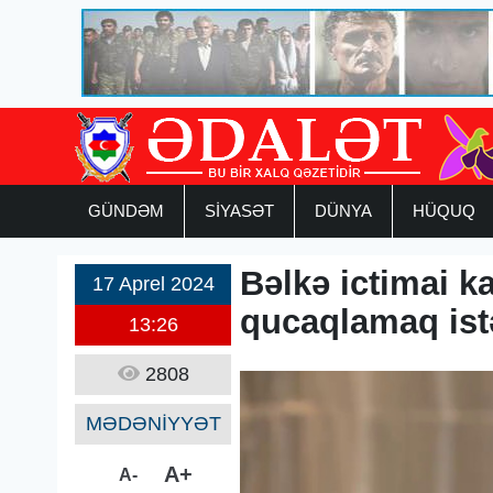
GÜNDƏM
SİYASƏT
DÜNYA
HÜQUQ
Bəlkə ictimai k
17 Aprel 2024
qucaqlamaq ist
13:26
2808
MƏDƏNİYYƏT
A+
A-