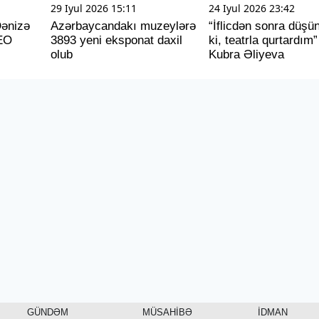
29 Iyul 2026 15:11
24 Iyul 2026 23:42
Dənizə
Azərbaycandakı muzeylərə
“İflicdən sonra düş
EO
3893 yeni eksponat daxil
ki, teatrla qurtardım”
olub
Kubra Əliyeva
GÜNDƏM
MÜSAHİBƏ
İDMAN