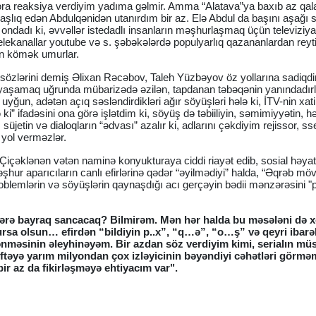
ora reaksiya verdiyim yadıma gəlmir. Amma “Alatava”ya baxıb az qal
lıq edən Abdulqənidən utanırdım bir az. Elə Abdul da başını aşağı s
ş ondadı ki, əvvəllər istedadlı insanların məşhurlaşmaq üçün televiziy
 Telekanallar youtube və s. şəbəkələrdə populyarlıq qazananlardan reyt
ün kömək umurlar.
də sözlərini demiş Əlixan Rəcəbov, Taleh Yüzbəyov öz yollarına sadiqdir
, yaşamaq uğrunda mübarizədə əzilən, tapdanan təbəqənin yanındadırl
 uyğun, adətən açıq səsləndirdikləri ağır söyüşləri hələ ki, İTV-nin xati
 ki” ifadəsini ona görə işlətdim ki, söyüş də təbiiliyin, səmimiyyətin, h
 süjetin və dialoqların “ədvası” azalır ki, adlarını çəkdiyim rejissor, ss
 yol verməzlər.
Çiçəklənən vətən naminə konyukturaya ciddi riayət edib, sosial həyat
əşhur aparıcıların canlı efirlərinə qədər “əyilmədiyi” halda, “Əqrəb m
 problemlərin və söyüşlərin qaynaşdığı acı gerçəyin bədii mənzərəsini "
ələrə bayraq sancacaq? Bilmirəm. Mən hər halda bu məsələni də x
a olsun… efirdən “bildiyin p..x”, “q…ə”, “o…ş” və qeyri ibarə
lənməsinin əleyhinəyəm. Bir azdan söz verdiyim kimi, serialın mü
əftəyə yarım milyondan çox izləyicinin bəyəndiyi cəhətləri görm
bir az da fikirləşməyə ehtiyacım var".