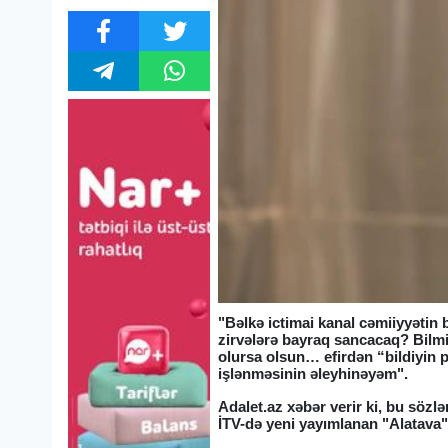
"Bəlkə ictimai kanal cəmiiyyətin
zirvələrə bayraq sancacaq? Bil
olursa olsun… efirdən “bildiyin p
işlənməsinin əleyhinəyəm".
Adalet.az xəbər verir ki, bu sözlə
İTV-də yeni yayımlanan "Alatava" s