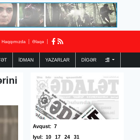
Haqqımızda
Əlaqə
YƏT
İDMAN
YAZARLAR
DIGƏR
rini
Avqust:
7
Iyul:
10
17
24
31