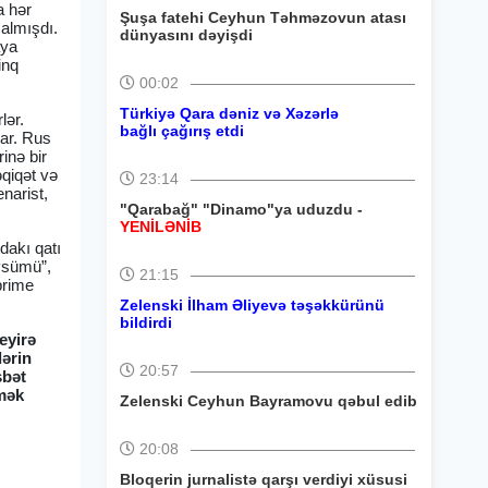
a hər
Şuşa fatehi Ceyhun Təhməzovun atası
almışdı.
dünyasını dəyişdi
aya
inq
00:02
Türkiyə Qara dəniz və Xəzərlə
lər.
bağlı çağırış etdi
ar. Rus
rinə bir
əqiqət və
23:14
enarist,
"Qarabağ" "Dinamo"ya uduzdu -
YENİLƏNİB
dakı qatı
övsümü”,
21:15
prime
Zelenski İlham Əliyevə təşəkkürünü
bildirdi
eyirə
lərin
20:57
sbət
əmək
Zelenski Ceyhun Bayramovu qəbul edib
20:08
Bloqerin jurnalistə qarşı verdiyi xüsusi