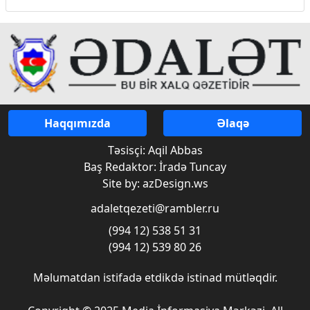
Haqqımızda
Əlaqə
Təsisçi: Aqil Abbas
Baş Redaktor: İradə Tuncay
Site by: azDesign.ws
adaletqezeti@rambler.ru
(994 12) 538 51 31
(994 12) 539 80 26
Məlumatdan istifadə etdikdə istinad mütləqdir.