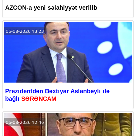
AZCON-a yeni səlahiyyət verilib
06-08-2026 13:23
Prezidentdən Bəxtiyar Aslanbəyli ilə
bağlı
SƏRƏNCAM
06-08-2026 12:46