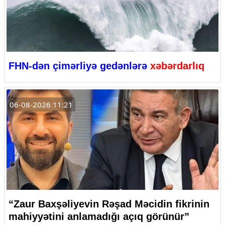
FHN-dən çimərliyə gedənlərə
xəbərdarlıq
06-08-2026 11:21
“Zaur Baxşəliyevin Rəşad Məcidin fikrinin
mahiyyətini anlamadığı açıq görünür”