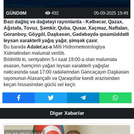
GÜNDƏM
492
05-09-2025 19:49
Bəzi dağlıq və dağətəyi rayonlarda - Kəlbəcər, Qazax,
Ağstafa, Tovuz, Şəmkir, Quba, Qusar, Xaçmaz, Naftalan,
Goranboy, Göygöl, Daşkəsən, Gədəbəydə qısamüddətli
leysan xarakterli yağış yağır, şimşək çaxır.
Bu barədə
Adalet.az-a
Milli Hidrometeorologiya
Xidmətindən məlumat verilib.
Bildirilib ki, sentyabrın 5-i saat 19:00-a olan məlumata
əsasən, həmçinin yağan leysan xarakterli yağışlar
nəticəsində saat 17:00 radələrindən Gəncəçayın Daşkəsən
rayonunun Alaxançallı və Qaraqollar kəndi ərazisindən
keçən hissəsindən güclü sel keçir.
Digər Xəbərlər