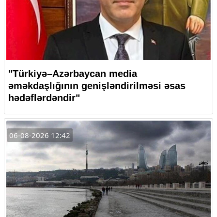
"Türkiyə–Azərbaycan media
əməkdaşlığının genişləndirilməsi əsas
hədəflərdəndir"
06-08-2026 12:42