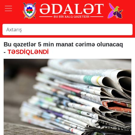
Bu qəzetlər 5 min manat cərimə olunacaq
-
TƏSDİQLƏNDİ