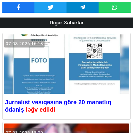
Digər Xəbərlər
07-08-2026 16:18
Jurnalist vəsiqəsinə görə 20 manatlıq
ödəniş
ləğv edildi
07-08-2026 13:09