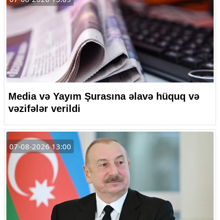
Media və Yayım Şurasına əlavə hüquq və
vəzifələr verildi
07-08-2026 13:00