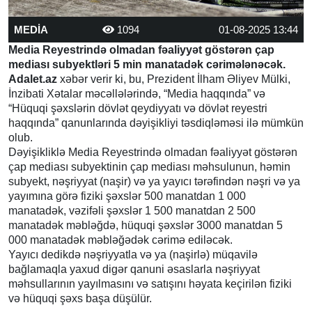
MEDİA
1094
01-08-2025 13:44
Media Reyestrində olmadan fəaliyyət göstərən çap
mediası subyektləri 5 min manatadək cərimələnəcək.
Adalet.az
xəbər verir ki, bu, Prezident İlham Əliyev Mülki,
İnzibati Xətalar məcəllələrində, “Media haqqında” və
“Hüquqi şəxslərin dövlət qeydiyyatı və dövlət reyestri
haqqında” qanunlarında dəyişikliyi təsdiqləməsi ilə mümkün
olub.
Dəyişikliklə Media Reyestrində olmadan fəaliyyət göstərən
çap mediası subyektinin çap mediası məhsulunun, həmin
subyekt, nəşriyyat (naşir) və ya yayıcı tərəfindən nəşri və ya
yayımına görə fiziki şəxslər 500 manatdan 1 000
manatadək, vəzifəli şəxslər 1 500 manatdan 2 500
manatadək məbləğdə, hüquqi şəxslər 3000 manatdan 5
000 manatadək məbləğədək cərimə ediləcək.
Yayıcı dedikdə nəşriyyatla və ya (naşirlə) müqavilə
bağlamaqla yaxud digər qanuni əsaslarla nəşriyyat
məhsullarının yayılmasını və satışını həyata keçirilən fiziki
və hüquqi şəxs başa düşülür.