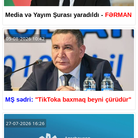
Media və Yayım Şurası yaradıldı -
FƏRMAN
05-08-2026 10:42
MŞ sədri:
"TikToka baxmaq beyni çürüdür"
27-07-2026 16:26