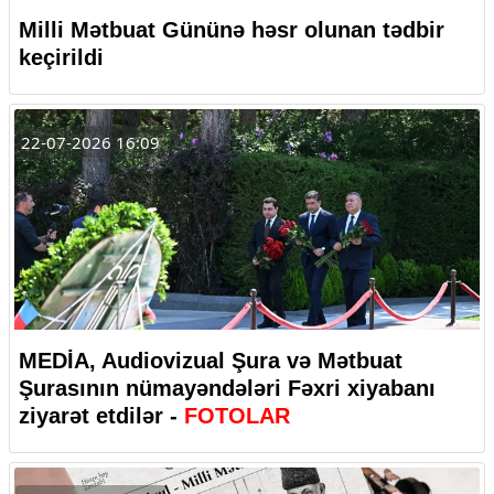
Milli Mətbuat Gününə həsr olunan tədbir
keçirildi
22-07-2026 16:09
MEDİA, Audiovizual Şura və Mətbuat
Şurasının nümayəndələri Fəxri xiyabanı
ziyarət etdilər -
FOTOLAR