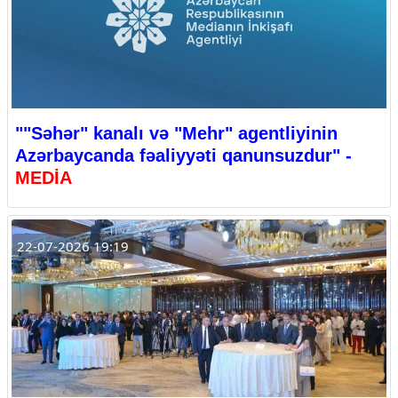
""Səhər" kanalı və "Mehr" agentliyinin
Azərbaycanda fəaliyyəti qanunsuzdur" -
MEDİA
22-07-2026 19:19