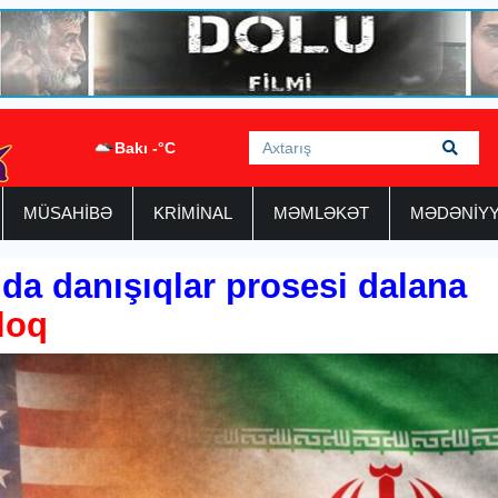
Bakı -°C
MÜSAHİBƏ
KRİMİNAL
MƏMLƏKƏT
MƏDƏNİY
da danışıqlar prosesi dalana
oloq