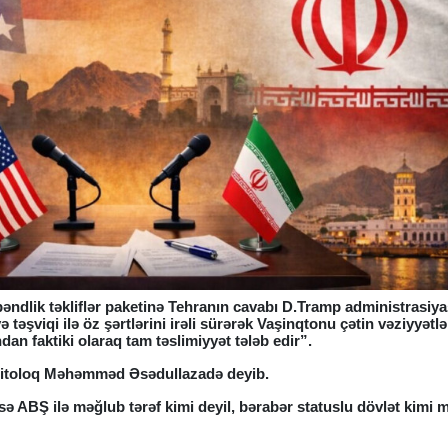
əndlik təkliflər paketinə Tehranın cavabı D.Tramp administrasiya
ə təşviqi ilə öz şərtlərini irəli sürərək Vaşinqtonu çətin vəziyyətl
ndan faktiki olaraq tam təslimiyyət tələb edir”.
politoloq Məhəmməd Əsədullazadə deyib.
isə ABŞ ilə məğlub tərəf kimi deyil, bərabər statuslu dövlət kimi 