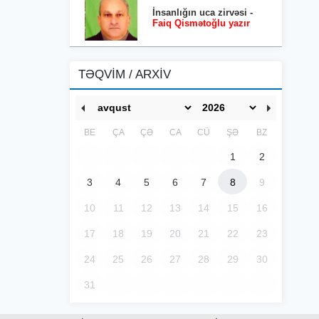
İnsanlığın uca zirvəsi -
Faiq Qismətoğlu yazır
TƏQVİM / ARXİV
BE
ÇA
ÇƏ
CA
CÜ
ŞƏ
BZ
1
2
3
4
5
6
7
8
9
10
11
12
13
14
15
16
17
18
19
20
21
22
23
24
25
26
27
28
29
30
31