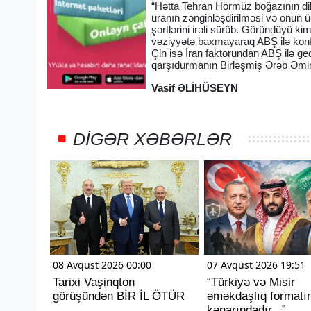
“Hətta Tehran Hörmüz boğazının dibi
uranın zənginləşdirilməsi və onun üç
şərtlərini irəli sürüb. Göründüyü kim
vəziyyətə baxmayaraq ABŞ ilə konfr
Çin isə İran faktorundan ABŞ ilə ge
qarşıdurmanın Birləşmiş Ərəb Əmirli
Vasif ƏLİHÜSEYN
DIGƏR XƏBƏRLƏR
08 Avqust 2026 00:00
07 Avqust 2026 19:51
Tarixi Vaşinqton
“Türkiyə və Misir
görüşündən BİR İL ÖTÜR
əməkdaşlıq formatı
kənarındadır...”