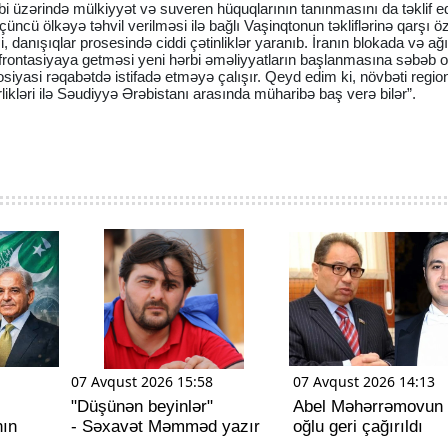
 üzərində mülkiyyət və suveren hüquqlarının tanınmasını da təklif edi
üncü ölkəyə təhvil verilməsi ilə bağlı Vaşinqtonun təkliflərinə qarşı ö
i, danışıqlar prosesində ciddi çətinliklər yaranıb. İranın blokada və ağır
ontasiyaya getməsi yeni hərbi əməliyyatların başlanmasına səbəb ola
osiyasi rəqabətdə istifadə etməyə çalışır. Qeyd edim ki, növbəti regio
kləri ilə Səudiyyə Ərəbistanı arasında müharibə baş verə bilər”.
07 Avqust 2026 15:58
07 Avqust 2026 14:13
"Düşünən beyinlər"
Abel Məhərrəmovun s
nın
- Səxavət Məmməd yazır
oğlu geri çağırıldı