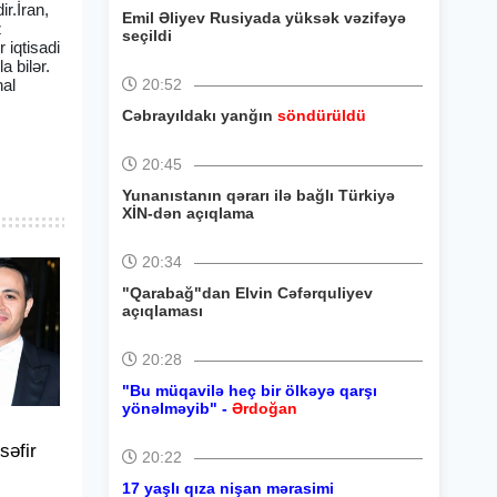
r.İran,
Emil Əliyev Rusiyada yüksək vəzifəyə
z
seçildi
 iqtisadi
 bilər.
nal
20:52
Cəbrayıldakı yanğın
söndürüldü
20:45
Yunanıstanın qərarı ilə bağlı Türkiyə
XİN-dən açıqlama
20:34
"Qarabağ"dan Elvin Cəfərquliyev
açıqlaması
20:28
"Bu müqavilə heç bir ölkəyə qarşı
yönəlməyib" -
Ərdoğan
əfir
20:22
17 yaşlı qıza nişan mərasimi