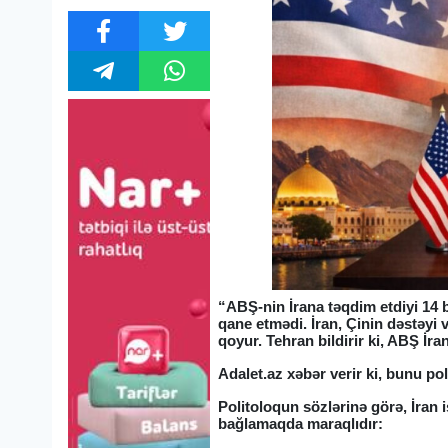
“ABŞ-nin İrana təqdim etdiyi 14 b
qane etmədi. İran, Çinin dəstəyi v
qoyur. Tehran bildirir ki, ABŞ İra
Adalet.az xəbər verir ki, bunu 
Politoloqun sözlərinə görə, İran 
bağlamaqda maraqlıdır: