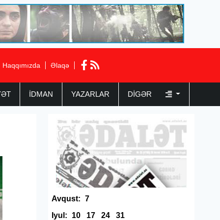
Haqqımızda
Əlaqə
YƏT
İDMAN
YAZARLAR
DIGƏR
Avqust:
7
Iyul:
10
17
24
31