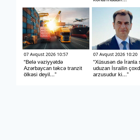
07 Avqust 2026 10:57
07 Avqust 2026 10:20
“Belə vəziyyətdə
“Xüsusən də İranla 
Azərbaycan təkcə tranzit
uduzan İsrailin çox
ölkəsi deyil...”
arzusudur ki...”