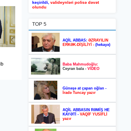
keçirildi,
valideynləri polisə dəvət
olundu
TOP 5
AQİL ABBAS:
ƏZRAYILIN
ERKƏK-DİŞİLİYİ -
(hekayə)
ib
Baba Mahmudoğlu:
Ceyran bala -
VİDEO
Günəşə at çapan oğlan -
İradə Tuncay yazır
AQİL ABBASIN RƏMİŞ HE
KAYƏTİ -
VAQİF YUSİFLİ
yazır