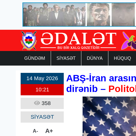
GÜNDƏM
SİYASƏT
DÜNYA
HÜQUQ
ABŞ-İran arasın
14 May 2026
dirənib –
Polit
10:21
358
SİYASƏT
A+
A-