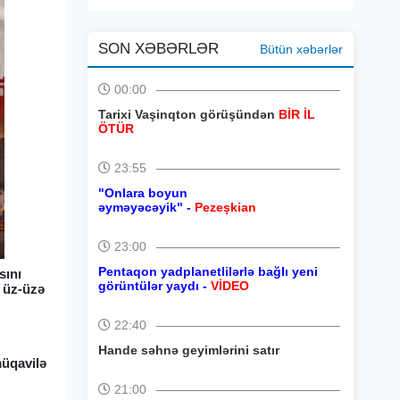
SON XƏBƏRLƏR
Bütün xəbərlər
00:00
Tarixi Vaşinqton görüşündən
BİR İL
ÖTÜR
23:55
"Onlara boyun
əyməyəcəyik" -
Pezeşkian
23:00
Pentaqon yadplanetlilərlə bağlı yeni
sını
görüntülər yaydı -
VİDEO
ə üz-üzə
22:40
Hande səhnə geyimlərini satır
müqavilə
21:00