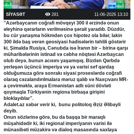
SİYASƏT
281
11-06-2026 13:10
“Azərbaycanın coğrafi mövqeyi 300 il ərzində onun
əleyhinə qərarların verilməsinə şərait yaradıb. Düzdür,
bu cür yanaşma hökmdən çox hipotez ola bilər, lakin
300 ildə baş verən geosiyasi hadisələrin təhlili göstərir
ki, Şimalda Rusiya, Cənubda isə İranın bir – birinə qarşı
müharibələrinin istinad və cəbhə nöqtəsi Azərbaycan
olub deyə, bunun acısını yaşamışıq. Bizdən Qərbdə
yerləşən üçüncü imperiya və ya varisi sırf qardaş
olduğumuza görə sonrakı siyasi proseslərdə coğrafi
olaraq cəzalandırılmalara məruz qalıb və Naxçıvanı MR-
a çevirməklə, araya Ermənistan adlı süni dövləti
qoymaqla Türkiyənin regiona birbaşa girişini
bloklayıblar”.
Adalet.az xəbər verir ki, bunu politoloq Əziz Əlibəyli
deyib.
Onun sözlərinə görə, bu da başqa bir maraqlı
müşahidədir ki, iki regional imperiyanın varisi ilə
münasibəti müzakirə və dialoq masasında saxlaya