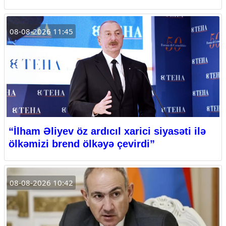
08-08-2026 11:45
“İlham Əliyev öz ardıcıl xarici siyasəti ilə
ölkəmizi brend ölkəyə çevirdi”
08-08-2026 10:42