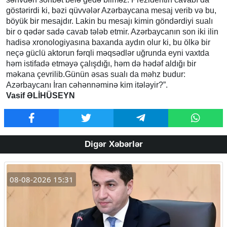
göstərirdi ki, bəzi qüvvələr Azərbaycana mesaj verib və bu,
böyük bir mesajdır. Lakin bu mesajı kimin göndərdiyi sualı
bir o qədər sadə cavab tələb etmir. Azərbaycanın son iki ilin
hadisə xronologiyasına baxanda aydın olur ki, bu ölkə bir
neçə güclü aktorun fərqli məqsədlər uğrunda eyni vaxtda
həm istifadə etməyə çalışdığı, həm də hədəf aldığı bir
məkana çevrilib.Günün əsas sualı da məhz budur:
Azərbaycanı İran cəhənnəminə kim itələyir?”.
Vasif ƏLİHÜSEYN
Digər Xəbərlər
08-08-2026 15:31