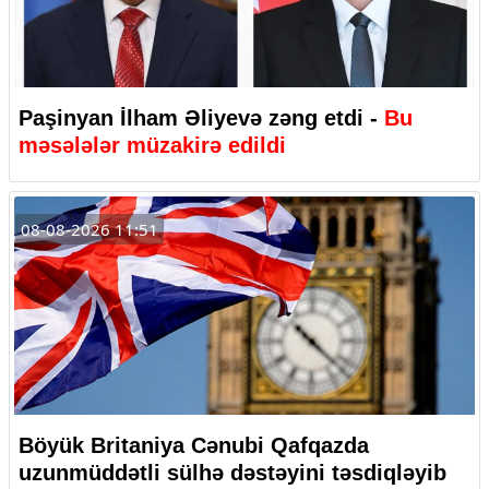
Paşinyan İlham Əliyevə zəng etdi -
Bu
məsələlər müzakirə edildi
08-08-2026 11:51
Böyük Britaniya Cənubi Qafqazda
uzunmüddətli sülhə dəstəyini təsdiqləyib