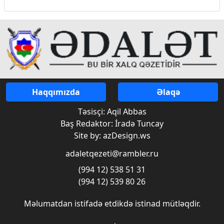
Haqqımızda
Əlaqə
Təsisçi: Aqil Abbas
Baş Redaktor: İradə Tuncay
Site by: azDesign.ws
adaletqezeti@rambler.ru
(994 12) 538 51 31
(994 12) 539 80 26
Məlumatdan istifadə etdikdə istinad mütləqdir.