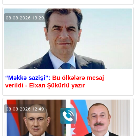
08-08-2026 13:29
“Məkkə sazişi”:
Bu ölkələrə mesaj
verildi - Elxan Şükürlü yazır
08-08-2026 12:49