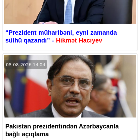
“Prezident müharibəni, eyni zamanda
sülhü qazandı” -
Hikmət Hacıyev
08-08-2026 14:04
Pakistan prezidentindən Azərbaycanla
bağlı açıqlama