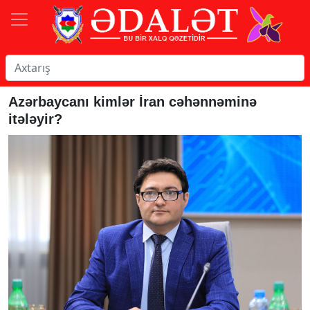
Azərbaycanı kimlər İran cəhənnəminə
itələyir?