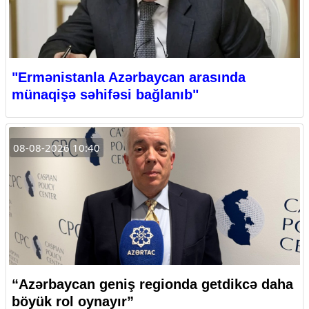
"Ermənistanla Azərbaycan arasında
münaqişə səhifəsi bağlanıb"
08-08-2026 10:40
“Azərbaycan geniş regionda getdikcə daha
böyük rol oynayır”