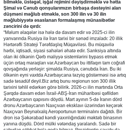
bilməklə, üstəgəl, işğal rejimini dəyişdirməklə və hətta
Şimal və Cənub qonşularımızın birbaşa dəstəyini alan
düşməni məğlub etməklə, son 300 ilin və 30 ilin
məğlubiyyətə əsaslanan formalaşmış münasibətlər
zəncirini də qırdı:
“Məlum əlaqələr isə hələ də davam edir və 2025-ci ilin
yanvarında Rusiya ilə İran tarixi bir sənəd imzaladı: 20 illik
Hərtərəfli Strateji Tərəfdaşlıq Müqaviləsi. Bu müqavilə
hərbi, iqtisadi, siyasi sahələri əhatə edir. Sanksiya altında
olan iki ölkənin Qərb maliyyə sistemlərini bypass etmək
üçün ortaq maraqları var.Azərbaycan bu ittifaqın tam coğrafi
qovşağında yerləşir: şimalda Rusiya, cənubda İran. Bu iki
ölkənin eyni vaxtda Azərbaycana təzyiq göstərməsi isə artıq
sadə təsadüf deyil.Biz artıq bunu regionun son 300 illik
tarixini təhlil edərkən görə bilirik. 2026-cı ilin martında Orta
Şərqdə davam edən İsrail-ABŞ-İran müharibəsi qəfildən
Azərbaycanın qapısını döydü. Mart ayının 5-də İranın dörd
dronu Azərbaycanın Naxçıvan eksklavı üzərindən keçərək
Naxçıvan Beynəlxalq Aeroportunun terminalını dağıtdı. Bir
dron isə Şəkərabad kəndi yaxınlığındaki məktəb binasının
yanına düşdü. Dörd mülki vətəndaş yaralandı. Sadə bir
səhvdən söhbət belə gedə bilməz. Prezidentin cavabı da