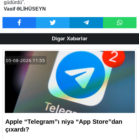
güdürdü".
Vasif ƏLİHÜSEYN
Digər Xəbərlər
05-08-2026 11:55
Apple “Telegram”ı niyə “App Store”dan
çıxardı?