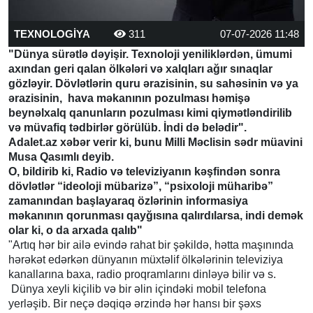
TEXNOLOGİYA
311
07-07-2026 11:48
"Dünya sürətlə dəyişir. Texnoloji yeniliklərdən, ümumi
axından geri qalan ölkələri və xalqları ağır sınaqlar
gözləyir. Dövlətlərin quru ərazisinin, su sahəsinin və ya
ərazisinin, hava məkanının pozulması həmişə
beynəlxalq qanunların pozulması kimi qiymətləndirilib
və müvafiq tədbirlər görülüb. İndi də belədir".
Adalet.az xəbər verir ki, bunu Milli Məclisin sədr müavini
Musa Qasımlı deyib.
O, bildirib ki, Radio və televiziyanın kəşfindən sonra
dövlətlər “ideoloji mübarizə”, “psixoloji müharibə”
zamanından başlayaraq özlərinin informasiya
məkanının qorunması qayğısına qalırdılarsa, indi demək
olar ki, o da arxada qalıb"
"Artıq hər bir ailə evində rahat bir şəkildə, hətta maşınında
hərəkət edərkən dünyanın müxtəlif ölkələrinin televiziya
kanallarına baxa, radio proqramlarını dinləyə bilir və s.
Dünya xeyli kiçilib və bir əlin içindəki mobil telefona
yerləşib. Bir neçə dəqiqə ərzində hər hansı bir şəxs