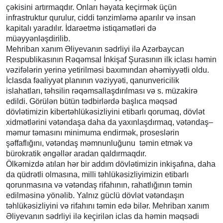
çəkisini artırmaqdır. Onları həyata keçirmək üçün
infrastruktur qurulur, ciddi tənzimləmə aparılır və insan
kapitalı yaradılır. İdarəetmə istiqamətləri də
müəyyənləşdirilib.
Mehriban xanım Əliyevanın sədrliyi ilə Azərbaycan
Respublikasının Rəqəmsal İnkişaf Şurasının ilk iclası həmin
vəzifələrin yerinə yetirilməsi baxımından əhəmiyyətli oldu.
İclasda fəaliyyət planının vəziyyəti, qanunvericilik
islahatları, təhsilin rəqəmsallaşdırılması və s. müzakirə
edildi. Görülən bütün tədbirlərdə başlıca məqsəd
dövlətimizin kibertəhlükəsizliyini etibarlı qorumaq, dövlət
xidmətlərini vətəndaşa daha da yaxınlaşdırmaq, vətəndaş–
məmur təmasını minimuma endirmək, proseslərin
şəffaflığını, vətəndaş məmnunluğunu təmin etmək və
bürokratik əngəllər aradan qaldırmaqdır.
Ölkəmizdə atılan hər bir addım dövlətimizin inkişafına, daha
da qüdrətli olmasına, milli təhlükəsizliyimizin etibarlı
qorunmasına və vətəndaş rifahının, rahatlığının təmin
edilməsinə yönəlib. Yalnız güclü dövlət vətəndaşın
təhlükəsizliyini və rifahını təmin edə bilər. Mehriban xanım
Əliyevanın sədrliyi ilə keçirilən iclas da həmin məqsədi