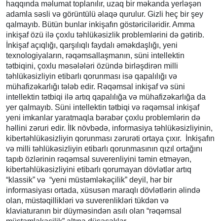
haqqında məlumat toplanılır, uzaq bir məkanda yerləşən
adamla səsli və görüntülü əlaqə qurulur. Gizli heç bir şey
qalmayıb. Bütün bunlar inkişafın göstəriciləridir. Amma
inkişaf özü ilə çoxlu təhlükəsizlik problemlərini də gətirib.
İnkişaf açıqlığı, qarşılıqlı faydalı əməkdaşlığı, yeni
texnologiyaların, rəqəmsallaşmanın, süni intellektin
tətbiqini, çoxlu məsələləri özündə birləşdirən milli
təhlükəsizliyin etibarlı qorunması isə qapalılığı və
mühafizəkarlığı tələb edir. Rəqəmsal inkişaf və süni
intellektin tətbiqi ilə artıq qapalılığa və mühafizəkarlığa da
yer qalmayıb. Süni intellektin tətbiqi və rəqəmsal inkişaf
yeni imkanlar yaratmaqla bərabər çoxlu problemlərin də
həllini zəruri edir. İlk növbədə, informasiya təhlükəsizliyinin,
kibertəhlükəsizliyin qorunması zərurəti ortaya çıxır. İnkişafın
və milli təhlükəsizliyin etibarlı qorunmasının qızıl ortağını
tapıb özlərinin rəqəmsal suverenliyini təmin etməyən,
kibertəhlükəsizliyini etibarlı qorumayan dövlətlər artıq
“klassik” və “yeni müstəmləkəçilik” deyil, hər bir
informasiyası ortada, xüsusən maraqlı dövlətlərin əlində
olan, müstəqillikləri və suverenlikləri tükdən və
klaviaturanın bir düyməsindən asılı olan “rəqəmsal