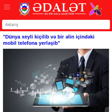
"Dünya xeyli kiçilib və bir əlin içindəki
mobil telefona yerləşib"