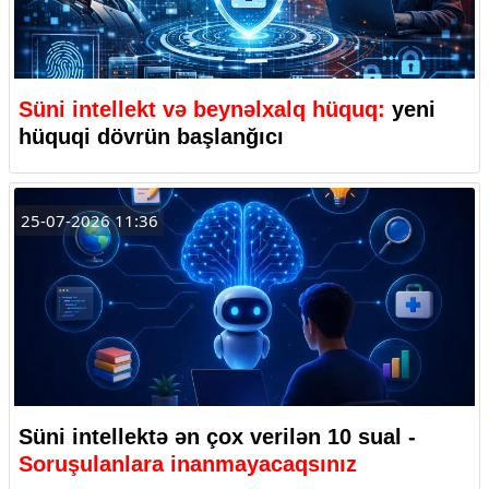
Süni intellekt və beynəlxalq hüquq:
yeni
hüquqi dövrün başlanğıcı
25-07-2026 11:36
Süni intellektə ən çox verilən 10 sual -
Soruşulanlara inanmayacaqsınız