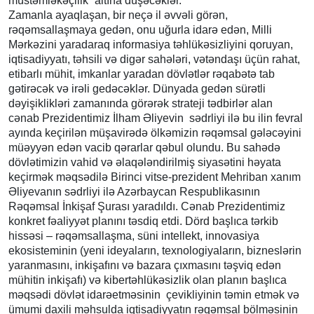
müstəmləkəçilik” altına düşəcəklər.
Zamanla ayaqlaşan, bir neçə il əvvəli görən,
rəqəmsallaşmaya gedən, onu uğurla idarə edən, Milli
Mərkəzini yaradaraq informasiya təhlükəsizliyini qoruyan,
iqtisadiyyatı, təhsili və digər sahələri, vətəndaşı üçün rahat,
etibarlı mühit, imkanlar yaradan dövlətlər rəqabətə tab
gətirəcək və irəli gedəcəklər. Dünyada gedən sürətli
dəyişiklikləri zamanında görərək strateji tədbirlər alan
cənab Prezidentimiz İlham Əliyevin sədrliyi ilə bu ilin fevral
ayında keçirilən müşavirədə ölkəmizin rəqəmsal gələcəyini
müəyyən edən vacib qərarlar qəbul olundu. Bu sahədə
dövlətimizin vahid və əlaqələndirilmiş siyasətini həyata
keçirmək məqsədilə Birinci vitse-prezident Mehriban xanım
Əliyevanın sədrliyi ilə Azərbaycan Respublikasının
Rəqəmsal İnkişaf Şurası yaradıldı. Cənab Prezidentimiz
konkret fəaliyyət planını təsdiq etdi. Dörd başlıca tərkib
hissəsi – rəqəmsallaşma, süni intellekt, innovasiya
ekosisteminin (yeni ideyaların, texnologiyaların, bizneslərin
yaranmasını, inkişafını və bazara çıxmasını təşviq edən
mühitin inkişafı) və kibertəhlükəsizlik olan planın başlıca
məqsədi dövlət idarəetməsinin çevikliyinin təmin etmək və
ümumi daxili məhsulda iqtisadiyyatın rəqəmsal bölməsinin