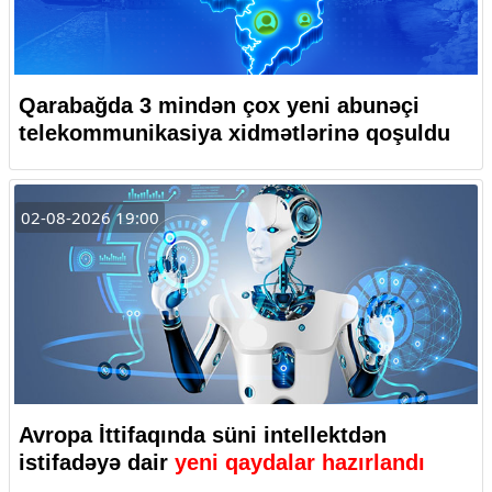
Qarabağda 3 mindən çox yeni abunəçi
telekommunikasiya xidmətlərinə qoşuldu
02-08-2026 19:00
Avropa İttifaqında süni intellektdən
istifadəyə dair
yeni qaydalar hazırlandı