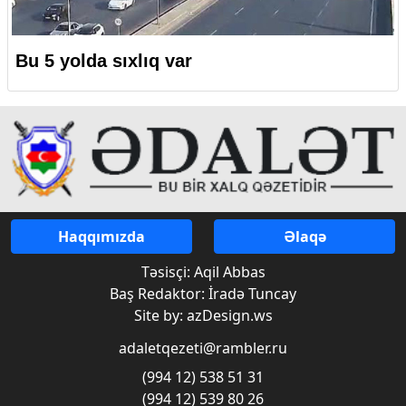
Bu 5 yolda sıxlıq var
Haqqımızda
Əlaqə
Təsisçi: Aqil Abbas
Baş Redaktor: İradə Tuncay
Site by: azDesign.ws
adaletqezeti@rambler.ru
(994 12) 538 51 31
(994 12) 539 80 26