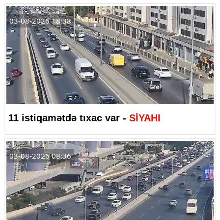
03-08-2026 18:38
11 istiqamətdə tıxac var -
SİYAHI
03-08-2026 08:36