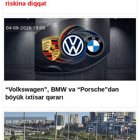
riskinə diqqət
04-08-2026 19:00
“Volkswagen”, BMW və “Porsche”dən
böyük ixtisar qərarı
04-08-2026 18:15