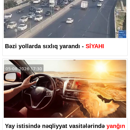
Bəzi yollarda sıxlıq yarandı -
SİYAHI
05-08-2026 17:30
Yay istisində nəqliyyat vasitələrində
yanğın