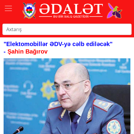
"Elektomobillər ƏDV-yə cəlb ediləcək"
-
Şahin Bağırov