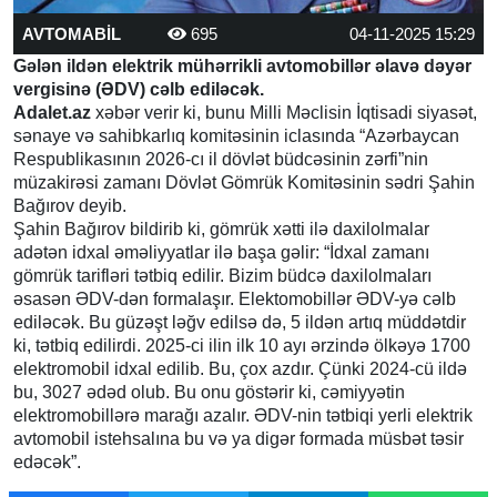
AVTOMABİL
695
04-11-2025 15:29
Gələn ildən elektrik mühərrikli avtomobillər əlavə dəyər
vergisinə (ƏDV) cəlb ediləcək.
Adalet.az
xəbər verir ki, bunu Milli Məclisin İqtisadi siyasət,
sənaye və sahibkarlıq komitəsinin iclasında “Azərbaycan
Respublikasının 2026-cı il dövlət büdcəsinin zərfi”nin
müzakirəsi zamanı Dövlət Gömrük Komitəsinin sədri Şahin
Bağırov deyib.
Şahin Bağırov bildirib ki, gömrük xətti ilə daxilolmalar
adətən idxal əməliyyatlar ilə başa gəlir: “İdxal zamanı
gömrük tarifləri tətbiq edilir. Bizim büdcə daxilolmaları
əsasən ƏDV-dən formalaşır. Elektomobillər ƏDV-yə cəlb
ediləcək. Bu güzəşt ləğv edilsə də, 5 ildən artıq müddətdir
ki, tətbiq edilirdi. 2025-ci ilin ilk 10 ayı ərzində ölkəyə 1700
elektromobil idxal edilib. Bu, çox azdır. Çünki 2024-cü ildə
bu, 3027 ədəd olub. Bu onu göstərir ki, cəmiyyətin
elektromobillərə marağı azalır. ƏDV-nin tətbiqi yerli elektrik
avtomobil istehsalına bu və ya digər formada müsbət təsir
edəcək”.