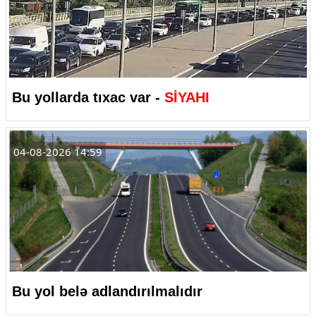
Bu yollarda tıxac var -
SİYAHI
04-08-2026 14:59
Bu yol belə adlandırılmalıdır