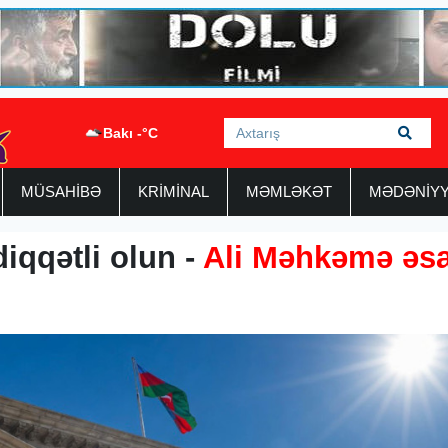
Bakı -°C
MÜSAHİBƏ
KRİMİNAL
MƏMLƏKƏT
MƏDƏNİY
iqqətli olun -
Ali Məhkəmə əs