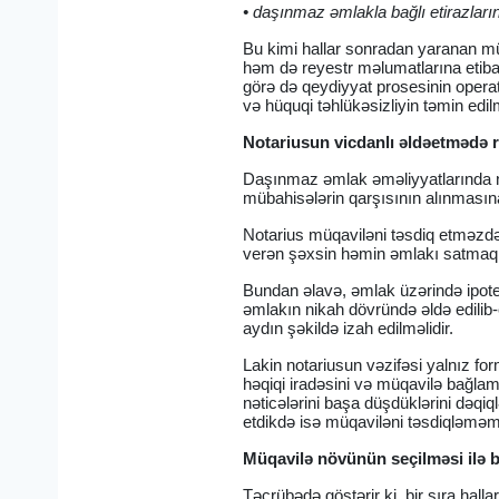
• daşınmaz əmlakla bağlı etirazları
Bu kimi hallar sonradan yaranan mü
həm də reyestr məlumatlarına etibar
görə də qeydiyyat prosesinin operat
və hüquqi təhlükəsizliyin təmin ed
Notariusun vicdanlı əldəetmədə r
Daşınmaz əmlak əməliyyatlarında no
mübahisələrin qarşısının alınmasın
Notarius müqaviləni təsdiq etməzdə
verən şəxsin həmin əmlakı satmaq 
Bundan əlavə, əmlak üzərində ipote
əmlakın nikah dövründə əldə edilib
aydın şəkildə izah edilməlidir.
Lakin notariusun vəzifəsi yalnız fo
həqiqi iradəsini və müqavilə bağlam
nəticələrini başa düşdüklərini dəqi
etdikdə isə müqaviləni təsdiqləməmə
Müqavilə növünün seçilməsi ilə b
Təcrübədə göstərir ki, bir sıra hall