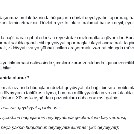
 daşınmaz əmlak üzərində hüquqların dövlət qeydiyyatını aparmaq, h
ını təmin etməkdir. Dövlət reyestri təkcə məlumat bazası deyil, eyni
.
akla bağlı qərar qəbul edərkən reyestrdəki məlumatlara güvənirlər. Bu
 formal şəkildə qəbul edib qeydiyyat aparmaqla kifayətlənməməli, təqd
lı, ziddiyyətli və ya şübhəli halları araşdırmalı, zərurət olduqda müv
ə yetirilməməsi nəticəsində şəxslərə zərər vurulduqda, qanunvericilik
bilər.
ahidə olunur?
k üzərində hüquqların dövlət qeydiyyatı ilə bağlı bir sıra probleml
i dövriyyənin təhlükəsizliyinə, həm də mülkiyyətçilərin və əmlak əldə
göstərir. Xüsusilə aşağıdakı pozuntulara daha çox rast gəlinir:
 əsassız qeydiyyat aparılması;
iş şəxslərin hüquqlarının qeydiyyatında gecikmələrin baş verməsi;
 neçə şəxsin hüququnun qeydiyyata alınması (ikili qeydiyyat);