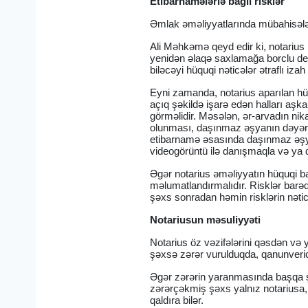
Etibarnamələrlə bağlı risklər
Əmlak əməliyyatlarında mübahisələr
Ali Məhkəmə qeyd edir ki, notarius
yenidən əlaqə saxlamağa borclu de
biləcəyi hüquqi nəticələr ətraflı izah 
Eyni zamanda, notarius aparılan hü
açıq şəkildə işarə edən halları aşk
görməlidir. Məsələn, ər-arvadın ni
olunması, daşınmaz əşyanın dəyərind
etibarnamə əsasında daşınmaz əşya
videogörüntü ilə danışmaqla və ya 
Əgər notarius əməliyyatın hüquqi b
məlumatlandırmalıdır. Risklər bar
şəxs sonradan həmin risklərin nətic
Notariusun məsuliyyəti
Notarius öz vəzifələrini qəsdən və
şəxsə zərər vurulduqda, qanunveric
Əgər zərərin yaranmasında başqa şəx
zərərçəkmiş şəxs yalnız notariusa, 
qaldıra bilər.