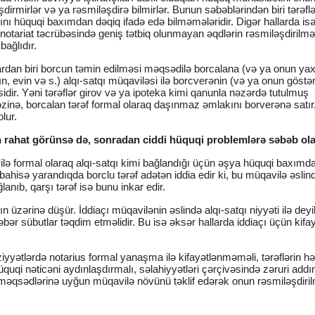
mirlər və ya rəsmiləşdirə bilmirlər. Bunun səbəblərindən biri tərəflə
nı hüquqi baxımdan dəqiq ifadə edə bilməmələridir. Digər hallarda is
 notariat təcrübəsində geniş tətbiq olunmayan əqdlərin rəsmiləşdirilm
bağlıdır.
lardan biri borcun təmin edilməsi məqsədilə borcalana (və ya onun yax
evin və s.) alqı-satqı müqaviləsi ilə borcverənin (və ya onun göstər
idir. Yəni tərəflər girov və ya ipoteka kimi qanunla nəzərdə tutulmuş
inə, borcalan tərəf formal olaraq daşınmaz əmlakını borverənə satır,
lur.
ün rahat görünsə də, sonradan ciddi hüquqi problemlərə səbəb ola 
ilə formal olaraq alqı-satqı kimi bağlandığı üçün əşya hüquqi baxımda
bahisə yarandıqda borclu tərəf adətən iddia edir ki, bu müqavilə əslin
anıb, qarşı tərəf isə bunu inkar edir.
üzərinə düşür. İddiaçı müqavilənin əslində alqı-satqı niyyəti ilə deyi
bər sübutlar təqdim etməlidir. Bu isə əksər hallarda iddiaçı üçün kifa
iyyətlərdə notarius formal yanaşma ilə kifayətlənməməli, tərəflərin hə
hüquqi nəticəni aydınlaşdırmalı, səlahiyyətləri çərçivəsində zəruri addı
ə məqsədlərinə uyğun müqavilə növünü təklif edərək onun rəsmiləşdiri