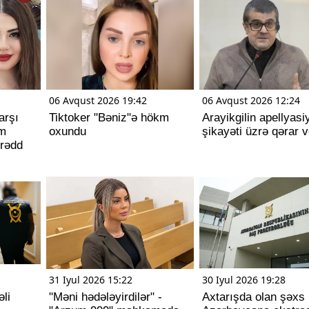
06 Avqust 2026 19:42
06 Avqust 2026 12:24
arşı
Tiktoker "Bəniz"ə hökm
Arayikgilin apellyasi
am
oxundu
şikayəti üzrə qərar ve
 rədd
31 Iyul 2026 15:22
30 Iyul 2026 19:28
li
"Məni hədələyirdilər" -
Axtarışda olan şəxs