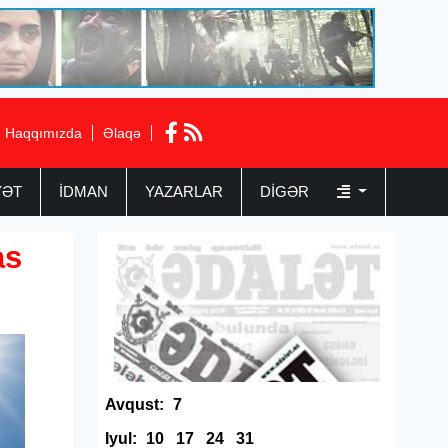
Haqqımızda
Əlaqə
YƏT
İDMAN
YAZARLAR
DIGƏR
as
Avqust:
7
Iyul:
10
17
24
31