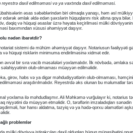
n reyestrə daxil edilməməsi və ya vaxtında daxil edilməməsi.
bahisələrin əsas səbəblərindən biri olmaqla yanaşı, həm əsl mülkiyyə
 edərək əmlak əldə edən şəxslərin hüquqlarını risk altına qoya bilər.
iv, dəqiq və hüquqi əsaslar üzrə həyata keçirilməsi mülki dövriyyənin 
ilməsi baxımından xüsusi əhəmiyyət daşıyır.
olu nədən ibarətdir?
tariat sistemi də mühüm əhəmiyyət daşıyır. Notariusun fəaliyyəti g
a və hüquqi risklərin minimuma endirilməsinə xidmət edir.
n əvvəl bir sıra vacib məsələləri yoxlamalıdır. İlk növbədə, əmlaka
səlahiyyətinin olub-olmaması müəyyən edilməlidir.
ka, girov, həbs və ya digər məhdudiyyətlərin olub-olmaması, həmçin
-edilməməsi araşdırılmalıdır. Reyestrdə əks olunan bu məlumatlar tərə
rmal yoxlama ilə məhdudlaşmır. Ali Məhkəmə vurğulayır ki, notarius tər
aq niyyətini də müəyyən etməlidir. O, tərəflərin imzaladıqları sənədin
qləşdirməli, hər hansı aldatma, təzyiq və ya hədə-qorxu əlamətləri aşk
lidir.
ağlı problemlər
arda mülki dövriyyə iştirakçıları daxil olduqları hüquq münasibətini onun