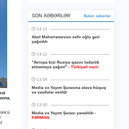
SON XƏBƏRLƏR
Bütün xəbərlər
14:13
Abel Məhərrəmovun səfir oğlu geri
çağırıldı
14:12
"Avropa bizi Rusiya qazını tədarük
etməməyə çağırır" -
Türkiyəli nazir
13:09
Media və Yayım Şurasına əlavə hüquq
və vəzifələr verildi
rol
asına,
13:00
çüncü
Media və Yayım Şurası yaradıldı -
ə
FƏRMAN
öz