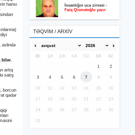
rin hansı
İnsanlığın uca zirvəsi -
ə
Faiq Qismətoğlu yazır
əsindən
ınlarına)
TƏQVİM / ARXİV
diyi
 əslində
BE
ÇA
ÇƏ
CA
CÜ
ŞƏ
BZ
bilər.
1
2
n artıq
də satış
3
4
5
6
7
8
9
10
11
12
13
14
15
16
l, borcun
yət qədər
17
18
19
20
21
22
23
24
25
26
27
28
29
30
qiqi
mları
lməsini
31