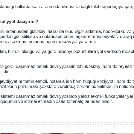
ndığı hallarda isə zərərin ödənilməsi ilə bağlı tələb sığortaçıya qarşı 
suliyyət daşıyırmı?
rini notariusdan gizlətdiyi hallar da olur. Əgər aldatma, hədə-qorxu və 
 qəsdən gizlədilibsə və notariusun onları aşkar etməsi obyektiv olar
n üzə çıxması notarius üçün məsuliyyət yaratmır.
an, bilməli olduğu və ya görə biləcəyi pozuntulara yol verdikdə məsul
ə görə, daşınmaz əmlak dövriyyəsinin təhlükəsizliyi həm də reyestr
lıdır.
ydiyyatını təmin etməli, notarius isə həm hüquqi vəziyyəti, həm də tə
vəzifələrin pozulması şəxslərə vurulmuş zərərin ödənilməsi ilə nəticələ
 sistemi daşınmaz əmlak dövriyyəsində yalnız texniki funksiyalar yer
üququnun və ictimai etimadın əsas təminatçılarından biridir.