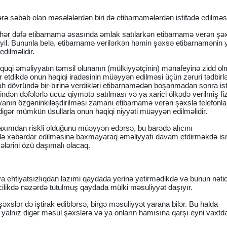
ə səbəb olan məsələlərdən biri də etibarnamələrdən istifadə edilməsi
 hər dəfə etibarnamə əsasında əmlak satılarkən etibarnamə verən şə
yil. Bununla belə, etibarnamə verilərkən həmin şəxsə etibarnamənin 
edilməlidir.
quqi əməliyyatın təmsil olunanın (mülkiyyətçinin) mənafeyinə zidd o
ar etdikdə onun həqiqi iradəsinin müəyyən edilməsi üçün zəruri tədbirl
kah dövründə bir-birinə verdikləri etibarnamədən boşanmadan sonra ist
ən dəfələrlə ucuz qiymətə satılması və ya xarici ölkədə verilmiş fiz
nın özgəninkiləşdirilməsi zamanı etibarnamə verən şəxslə telefonla
digər mümkün üsullarla onun həqiqi niyyəti müəyyən edilməlidir.
axımdan riskli olduğunu müəyyən edərsə, bu barədə alıcını
ədə xəbərdar edilməsinə baxmayaraq əməliyyatı davam etdirməkdə is
ələrini özü daşımalı olacaq.
 ya ehtiyatsızlıqdan lazımi qaydada yerinə yetirmədikdə və bunun nəti
ilikdə nəzərdə tutulmuş qaydada mülki məsuliyyət daşıyır.
slər də iştirak ediblərsə, birgə məsuliyyət yarana bilər. Bu halda
yalnız digər məsul şəxslərə və ya onların hamısına qarşı eyni vaxtda