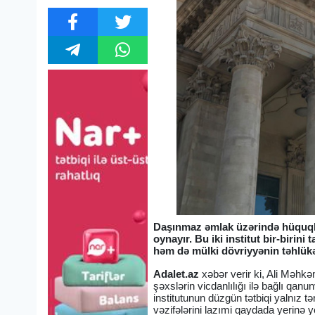
Daşınmaz əmlak üzərində hüquqlar
oynayır. Bu iki institut bir-bir
həm də mülki dövriyyənin təhlükəs
Adalet.az
xəbər verir ki, Ali Məh
şəxslərin vicdanlılığı ilə bağlı qanu
institutunun düzgün tətbiqi yalnız t
vəzifələrini lazımi qaydada yerinə y