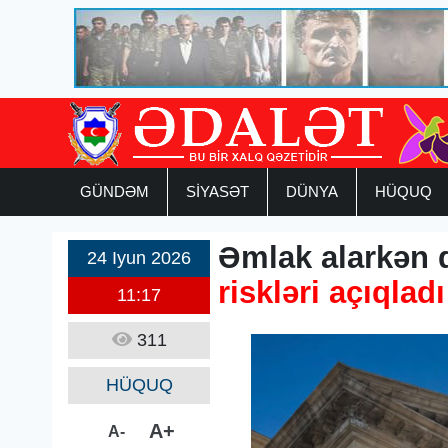
GÜNDƏM
SİYASƏT
DÜNYA
HÜQUQ
Əmlak alarkən d
24 Iyun 2026
riskləri açıqladı
11:17
311
HÜQUQ
A+
A-