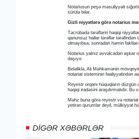
Notariusun peşə məsuliyyəti sığortala
sürülə bilər.
Gizli niyyətlərə görə notarius mə
Təcrübədə tərəflərin həqiqi niyyətlə
qanunsuz hallar tərəflər tərəfindən
olmayıbsa, sonradan həmin faktları
Notarius yalnız əvvəlcədən aşkar ol
daşıyır.
Beləliklə, Ali Məhkəmənin mövqeyin
notariat sisteminin fəaliyyətindən ası
Reyestr orqanı hüquqların düzgün qe
həqiqi iradəsini araşdırmalıdır. Bu 
Məhz buna görə reyestr və notariat
yetirən qurumlar deyil, mülkiyyət h
DIGƏR XƏBƏRLƏR