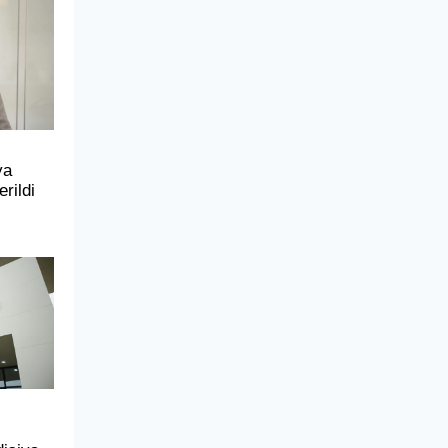
ya
rildi