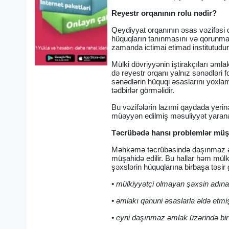
Reyestr orqanının rolu nədir?
Qeydiyyat orqanının əsas vəzifəsi
hüquqların tanınmasını və qorunmas
zamanda ictimai etimad institutudur
Mülki dövriyyənin iştirakçıları əml
də reyestr orqanı yalnız sənədləri
sənədlərin hüquqi əsaslarını yoxlama
tədbirlər görməlidir.
Bu vəzifələrin lazımi qaydada yerin
müəyyən edilmiş məsuliyyət yarana 
Təcrübədə hansı problemlər müş
Məhkəmə təcrübəsində daşınmaz əmla
müşahidə edilir. Bu hallar həm mülk
şəxslərin hüquqlarına birbaşa təsir 
• mülkiyyətçi olmayan şəxsin adına
• əmlakı qanuni əsaslarla əldə etm
• eyni daşınmaz əmlak üzərində bir