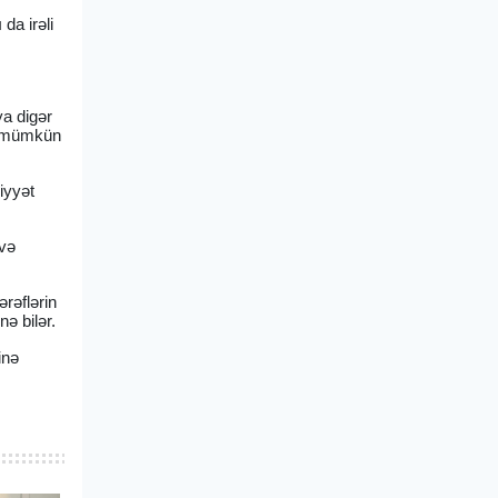
da irəli
ya digər
aq mümkün
iyyət
 və
rəflərin
nə bilər.
inə