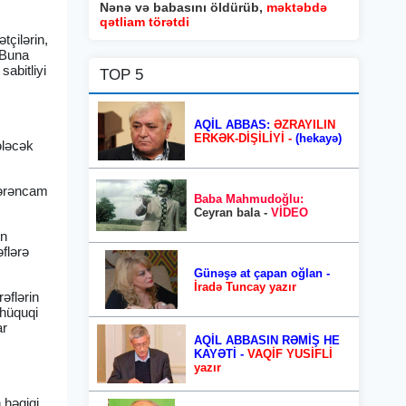
Nənə və babasını öldürüb,
məktəbdə
qətliam törətdi
tçilərin,
 Buna
sabitliyi
TOP 5
AQİL ABBAS:
ƏZRAYILIN
ERKƏK-DİŞİLİYİ -
(hekayə)
ələcək
 sərəncam
Baba Mahmudoğlu:
Ceyran bala -
VİDEO
in
flərə
Günəşə at çapan oğlan -
İradə Tuncay yazır
əflərin
 hüquqi
ar
AQİL ABBASIN RƏMİŞ HE
KAYƏTİ -
VAQİF YUSİFLİ
yazır
 həqiqi