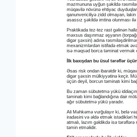
məzmununa uyğun şəkildə rəsmiləşdir
müqavilə növünə ehtiyac duyduqları
qanunvericiliyə zidd olmayan, lakin
əsassız şəkildə imtina olunması ilə 
Praktikada tez-tez rast gəlinən hal
məxsus daşınmaz əşyanın (torpağın, 
digər şəxsin) adına rəsmiləşdirilməs
mexanizmlərdən istifadə etmək əvəz
isə məqsəd borca təminat vermək o
İlk baxışdan bu üsul tərəflər üç
Əsas risk ondan ibarətdir ki, müqav
digər şəxsin mülkiyyətinə keçir. Mü
üçün deyil, borcun təminatı kimi bağl
Bu zaman sübutetmə yükü iddiaçının 
təminatı kimi bağlandığına dair mötə
ağır sübutetmə yükü yaradır.
Ali Məhkəmə vurğulayır ki, belə vəz
iradəsini və əldə etmək istədikləri 
atmalı, lazım gəldikdə isə tərəflər
təmin etməlidir.