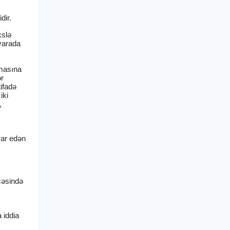
dir.
xslə
yarada
lmasına
ər
ifadə
iki
,
rar edən
cəsində
 iddia