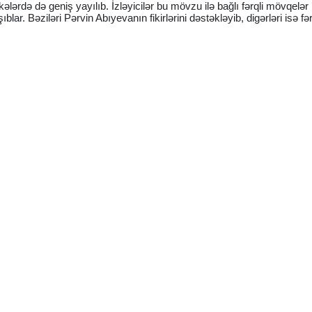
ələrdə də geniş yayılıb. İzləyicilər bu mövzu ilə bağlı fərqli mövqelər
lar. Bəziləri Pərvin Abıyevanın fikirlərini dəstəkləyib, digərləri isə fər