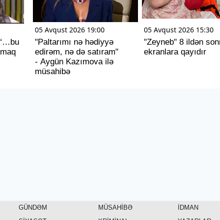
05 Avqust 2026 19:00
05 Avqust 2026 15:30
 “…bu
"Paltarımı nə hədiyyə
"Zeyneb" 8 ildən son
tmaq
edirəm, nə də satıram"
ekranlara qayıdır
- Aygün Kazımova ilə
müsahibə
GÜNDƏM
MÜSAHİBƏ
İDMAN