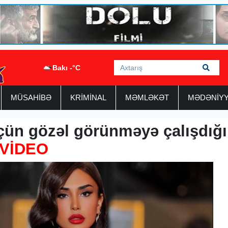
Bakı -°C
MÜSAHİBƏ
KRİMİNAL
MƏMLƏKƏT
MƏDƏNİY
üçün gözəl görünməyə çalışdığ
VİDEO