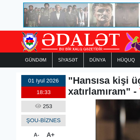
GÜNDƏM
SİYASƏT
DÜNYA
HÜQUQ
"Hansısa kişi 
01 Iyul 2026
xatırlamıram" -
18:33
253
ŞOU-BİZNES
A+
A-