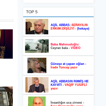
TOP 5
AQİL ABBAS:
ƏZRAYILIN
ERKƏK-DİŞİLİYİ -
(hekayə)
Baba Mahmudoğlu:
Ceyran bala -
VİDEO
Günəşə at çapan oğlan -
İradə Tuncay yazır
AQİL ABBASIN RƏMİŞ HE
KAYƏTİ -
VAQİF YUSİFLİ
yazır
İnsanlığın uca zirvəsi -