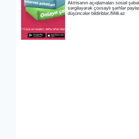
Aktrisanın açıqlamaları sosial şəbək
sərgiləyərək çoxsaylı şərhlər paylaşıb
düşüncələr bildiriblər./Milli.az