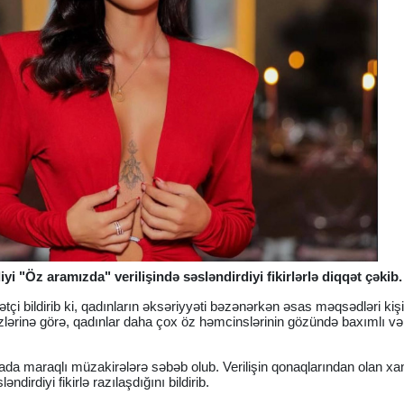
iyi "Öz aramızda" verilişində səsləndirdiyi fikirlərlə diqqət çəkib.
çi bildirib ki, qadınların əksəriyyəti bəzənərkən əsas məqsədləri kişi
özlərinə görə, qadınlar daha çox öz həmcinslərinin gözündə baxımlı və
iyada maraqlı müzakirələrə səbəb olub. Verilişin qonaqlarından olan x
irdiyi fikirlə razılaşdığını bildirib.