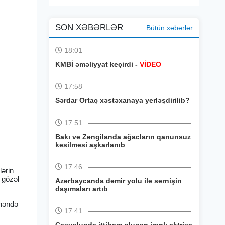
SON XƏBƏRLƏR
Bütün xəbərlər
18:01
KMBİ əməliyyat keçirdi -
VİDEO
17:58
Sərdar Ortaç xəstəxanaya yerləşdirilib?
17:51
Bakı və Zəngilanda ağacların qanunsuz
kəsilməsi aşkarlanıb
17:46
lərin
 gözəl
Azərbaycanda dəmir yolu ilə sərnişin
daşımaları artıb
anəndə
17:41