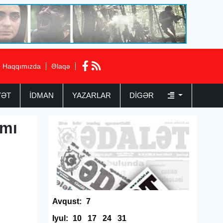
Haqqımızda
Əlaqə
YƏT
İDMAN
YAZARLAR
DIGƏR
ımı
Avqust:
7
Iyul:
10
17
24
31