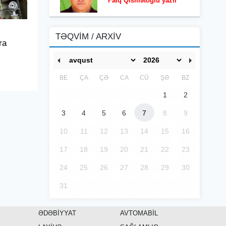
Faiq Qismətoğlu yazır
TƏQVİM / ARXİV
ra
BE
ÇA
ÇƏ
CA
CÜ
ŞƏ
BZ
1
2
3
4
5
6
7
8
9
10
11
12
13
14
15
16
17
18
19
20
21
22
23
24
25
26
27
28
29
30
31
ƏDƏBİYYAT
AVTOMABİL