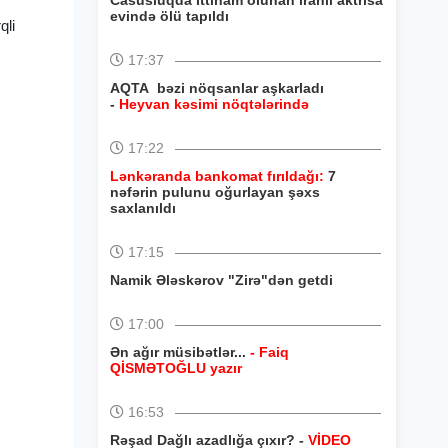
Casusluqda ittiham olunan iranlı aktrisa
evində ölü tapıldı
qli
17:37
AQTA bəzi nöqsanlar aşkarladı
-
Heyvan kəsimi nöqtələrində
17:22
Lənkəranda bankomat fırıldağı:
7
nəfərin pulunu oğurlayan şəxs
saxlanıldı
17:15
Namik Ələskərov "Zirə"dən getdi
17:00
Ən ağır müsibətlər...
- Faiq
QİSMƏTOĞLU yazır
16:53
Rəşad Dağlı azadlığa çıxır? -
VİDEO