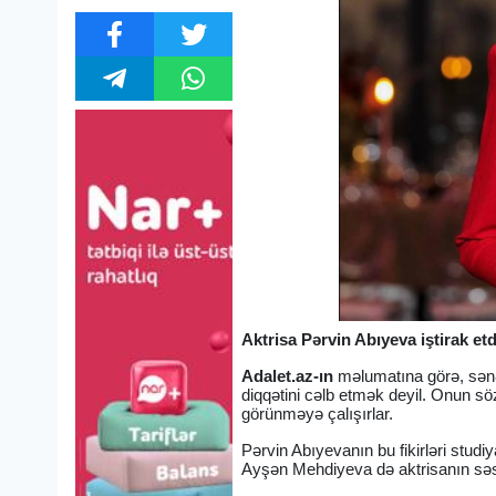
Aktrisa Pərvin Abıyeva iştirak etd
Adalet.az-ın
məlumatına görə, sənət
diqqətini cəlb etmək deyil. Onun s
görünməyə çalışırlar.
Pərvin Abıyevanın bu fikirləri stud
Ayşən Mehdiyeva də aktrisanın səslənd