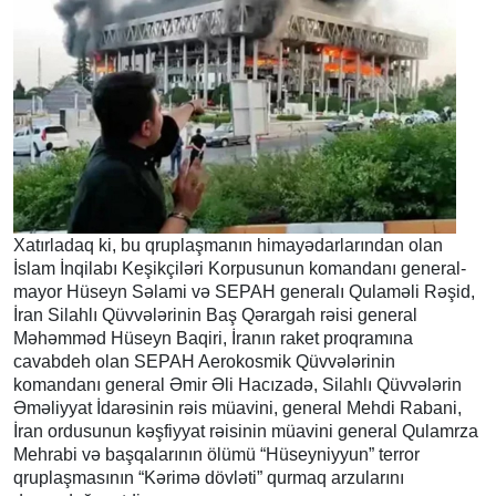
Xatırladaq ki, bu qruplaşmanın himayədarlarından olan
İslam İnqilabı Keşikçiləri Korpusunun komandanı general-
mayor Hüseyn Səlami və SEPAH generalı Qulaməli Rəşid,
İran Silahlı Qüvvələrinin Baş Qərargah rəisi general
Məhəmməd Hüseyn Baqiri, İranın raket proqramına
cavabdeh olan SEPAH Aerokosmik Qüvvələrinin
komandanı general Əmir Əli Hacızadə, Silahlı Qüvvələrin
Əməliyyat İdarəsinin rəis müavini, general Mehdi Rabani,
İran ordusunun kəşfiyyat rəisinin müavini general Qulamrza
Mehrabi və başqalarının ölümü “Hüseyniyyun” terror
qruplaşmasının “Kərimə dövləti” qurmaq arzularını