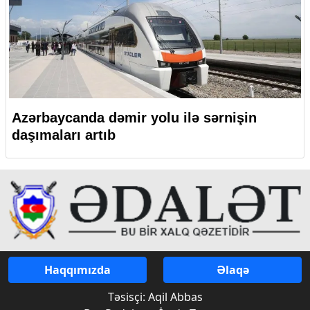
Azərbaycanda dəmir yolu ilə sərnişin
daşımaları artıb
Haqqımızda
Əlaqə
Təsisçi: Aqil Abbas