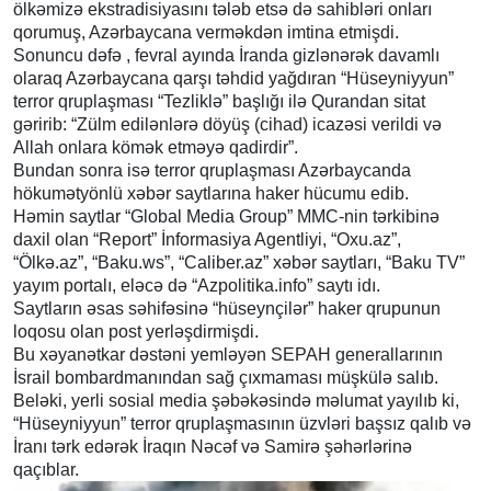
ölkəmizə ekstradisiyasını tələb etsə də sahibləri onları
qorumuş, Azərbaycana verməkdən imtina etmişdi.
Sonuncu dəfə , fevral ayında İranda gizlənərək davamlı
olaraq Azərbaycana qarşı təhdid yağdıran “Hüseyniyyun”
terror qruplaşması “Tezliklə” başlığı ilə Qurandan sitat
gəririb: “Zülm edilənlərə döyüş (cihad) icazəsi verildi və
Allah onlara kömək etməyə qadirdir”.
Bundan sonra isə terror qruplaşması Azərbaycanda
hökumətyönlü xəbər saytlarına haker hücumu edib.
Həmin saytlar “Global Media Group” MMC-nin tərkibinə
daxil olan “Report” İnformasiya Agentliyi, “Oxu.az”,
“Ölkə.az”, “Baku.ws”, “Caliber.az” xəbər saytları, “Baku TV”
yayım portalı, eləcə də “Azpolitika.info” saytı idı.
Saytların əsas səhifəsinə “hüseynçilər” haker qrupunun
loqosu olan post yerləşdirmişdi.
Bu xəyanətkar dəstəni yemləyən SEPAH generallarının
İsrail bombardmanından sağ çıxmaması müşkülə salıb.
Beləki, yerli sosial media şəbəkəsində məlumat yayılıb ki,
“Hüseyniyyun” terror qruplaşmasının üzvləri başsız qalıb və
İranı tərk edərək İraqın Nəcəf və Samirə şəhərlərinə
qaçıblar.