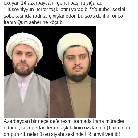
oxuyan 14 azərbaycanlı gənci başına yığaraq
“Hüseyniyyun” terror təşkilatını yaradıb. “Youtube” sosial
şəbəkəsində radikal çıxışlar edən bu şəxs də illər öncə
İranın Qum şəhərinə köçüb.
Azərbaycan bir neçə dəfə rəsmi formada İrana müraciət
edərək, sözügedən terror təşkilatının üzvlərinin (Təxminən
qrupun 41 nəfər üzvü siyahı şəklində İİR təhvil verilib)