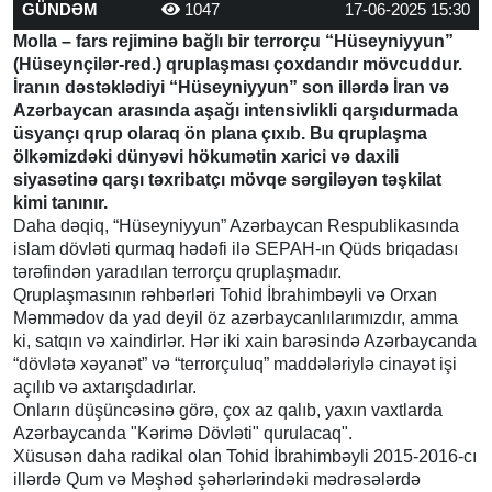
GÜNDƏM
1047
17-06-2025 15:30
Molla – fars rejiminə bağlı bir terrorçu “Hüseyniyyun”
(Hüseynçilər-red.) qruplaşması çoxdandır mövcuddur.
İranın dəstəklədiyi “Hüseyniyyun” son illərdə İran və
Azərbaycan arasında aşağı intensivlikli qarşıdurmada
üsyançı qrup olaraq ön plana çıxıb. Bu qruplaşma
ölkəmizdəki dünyəvi hökumətin xarici və daxili
siyasətinə qarşı təxribatçı mövqe sərgiləyən təşkilat
kimi tanınır.
Daha dəqiq, “Hüseyniyyun” Azərbaycan Respublikasında
islam dövləti qurmaq hədəfi ilə SEPAH-ın Qüds briqadası
tərəfindən yaradılan terrorçu qruplaşmadır.
Qruplaşmasının rəhbərləri Tohid İbrahimbəyli və Orxan
Məmmədov da yad deyil öz azərbaycanlılarımızdır, amma
ki, satqın və xaindirlər. Hər iki xain barəsində Azərbaycanda
“dövlətə xəyanət” və “terrorçuluq” maddələriylə cinayət işi
açılıb və axtarışdadırlar.
Onların düşüncəsinə görə, çox az qalıb, yaxın vaxtlarda
Azərbaycanda "Kərimə Dövləti" qurulacaq".
Xüsusən daha radikal olan Tohid İbrahimbəyli 2015-2016-cı
illərdə Qum və Məşhəd şəhərlərindəki mədrəsələrdə