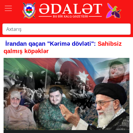
İrandan qaçan "Kərimə dövləti":
Sahibsiz
qalmış köpəklər