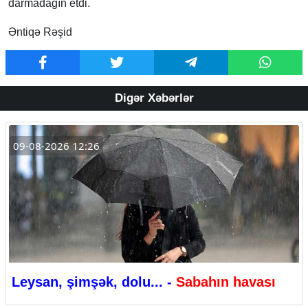
darmadağın etdi.
Əntiqə Rəşid
Digər Xəbərlər
09-08-2026 12:26
Leysan, şimşək, dolu... -
Sabahın havası