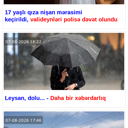
17 yaşlı qıza nişan mərasimi
keçirildi,
valideynləri polisə dəvət olundu
07-08-2026 18:22
Leysan, dolu... -
Daha bir xəbərdarlıq
07-08-2026 17:46