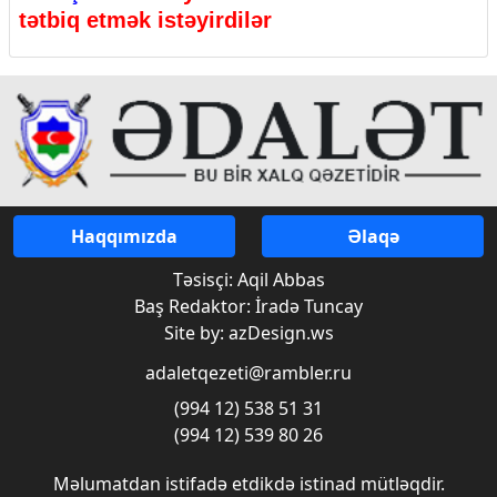
tətbiq etmək istəyirdilər
Haqqımızda
Əlaqə
Təsisçi: Aqil Abbas
Baş Redaktor: İradə Tuncay
Site by: azDesign.ws
adaletqezeti@rambler.ru
(994 12) 538 51 31
(994 12) 539 80 26
Məlumatdan istifadə etdikdə istinad mütləqdir.