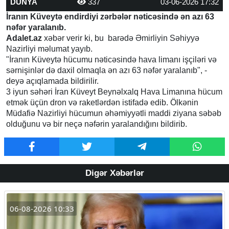
DÜNYA
337
03-06-2026 17:32
İranın Küveytə endirdiyi zərbələr nəticəsində ən azı 63
nəfər yaralanıb.
Adalet.az
xəbər verir ki, bu barədə Əmirliyin Səhiyyə
Nazirliyi məlumat yayıb.
"İranın Küveytə hücumu nəticəsində hava limanı işçiləri və
sərnişinlər də daxil olmaqla ən azı 63 nəfər yaralanıb", -
deyə açıqlamada bildirilir.
3 iyun səhəri İran Küveyt Beynəlxalq Hava Limanına hücum
etmək üçün dron və raketlərdən istifadə edib. Ölkənin
Müdafiə Nazirliyi hücumun əhəmiyyətli maddi ziyana səbəb
olduğunu və bir neçə nəfərin yaralandığını bildirib.
Digər Xəbərlər
06-08-2026 10:33