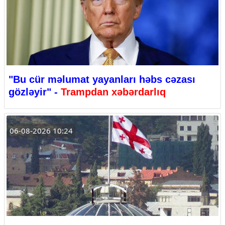
"Bu cür məlumat yayanları həbs cəzası
gözləyir" -
Trampdan xəbərdarlıq
06-08-2026 10:24