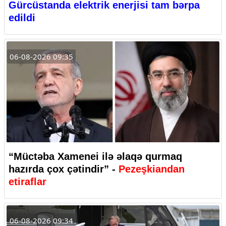
Gürcüstanda elektrik enerjisi tam bərpa
edildi
06-08-2026 09:35
“Müctəba Xamenei ilə əlaqə qurmaq
hazırda çox çətindir” -
Pezeşkiandan
etiraflar
06-08-2026 09:34