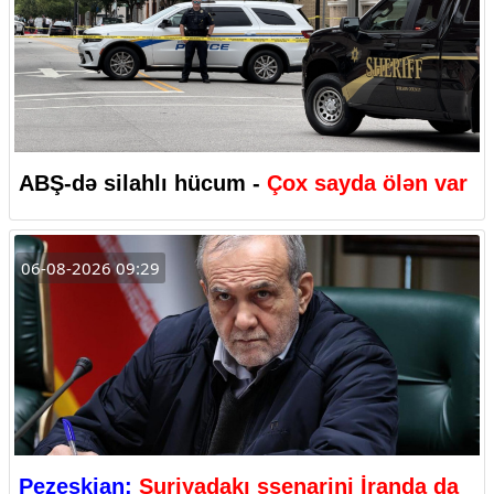
ABŞ-də silahlı hücum -
Çox sayda ölən var
06-08-2026 09:29
Pezeşkian:
Suriyadakı ssenarini İranda da