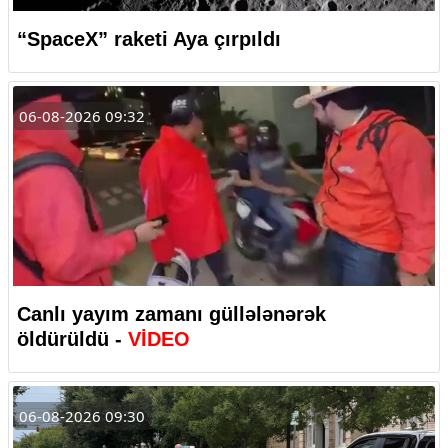
“SpaceX” raketi Aya çırpıldı
06-08-2026 09:32
Canlı yayım zamanı güllələnərək
öldürüldü -
VİDEO
06-08-2026 09:30